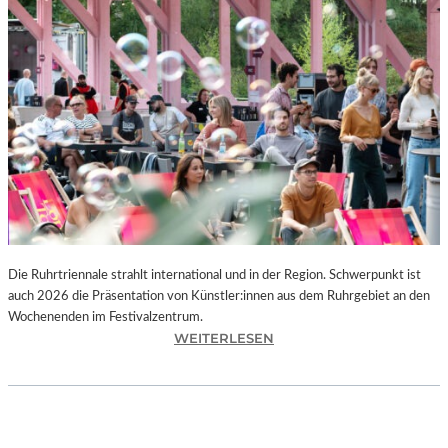
I
E
K
U
N
S
T
W
E
R
K
L
A
N
Die Ruhrtriennale strahlt international und in der Region. Schwerpunkt ist
D
auch 2026 die Präsentation von Künstler:innen aus dem Ruhrgebiet an den
S
Wochenenden im Festivalzentrum.
H
:
WEITERLESEN
U
R
T
U
„
H
Z
R
W
T