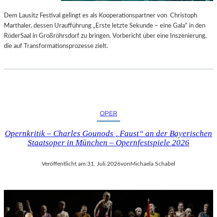
S
E
T
S
Dem Lausitz Festival gelingt es als Kooperationspartner von Christoph
E
P
Marthaler, dessen Uraufführung „Erste letzte Sekunde – eine Gala“ in den
L
R
RöderSaal in Großröhrsdorf zu bringen. Vorbericht über eine Inszenierung,
L
O
die auf Transformationsprozesse zielt.
U
G
N
R
G
A
S
M
B
M
E
I
OPER
R
M
I
W
Opernkritik – Charles Gounods „Faust“ an der Bayerischen
C
U
Staatsoper in München – Opernfestspiele 2026
H
N
T
D
Veröffentlicht am:
31. Juli 2026
von
Michaela Schabel
E
R
L
A
N