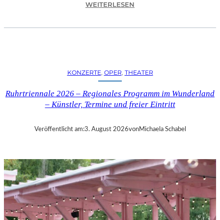
:
WEITERLESEN
L
I
S
A
P
U
KONZERTE
, 
OPER
, 
THEATER
F
A
Ruhrtriennale 2026 – Regionales Programm im Wunderland
H
– Künstler, Termine und freier Eintritt
L
I
N
Veröffentlicht am:
3. August 2026
von
Michaela Schabel
D
E
R
G
A
L
E
R