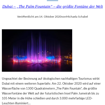
I
I
Dubai – „The Palm Fountain“ – die größte Fontäne der Welt
N
J
G
O
Veröffentlicht am:
14. Oktober 2020
von
Michaela Schabel
,
T
N
E
I
“
K
U
O
N
L
D
A
M
K
O
O
L
M
I
P
È
A
R
,
E
Ungeachtet der Besinnung auf ökologischen nachhaltigen Tourismus wirbt
C
S
Dubai mit einem weiteren Superlativ. Am 22. Oktober 2020 wird auf einer
H
Wasserfläche von 1300 Quadratmetern „The Palm Fountain“, die größte
R
„
Wasserfontäne der Welt auf der futuristischen Insel Palm Jumeirah bis zu
I
D
105 Meter in die Höhe schießen und durch 3.000 mehrfarbige LED-
S
E
Leuchten illuminiert…