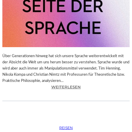
N
S
Z
E
N
I
E
R
U
N
Über Generationen hinweg hat sich unsere Sprache weiterentwickelt mit
G
der Absicht die Welt um uns herum besser zu verstehen. Sprache wurde und
E
wird aber auch immer als Manipulationsmittel verwendet. Tim Henning,
N
Nikola Kompa und Christian Nimtz mit Professuren für Theoretische bzw.
V
Praktische Philosophie, analysieren…
:
O
WEITERLESEN
T
N
I
„
M
D
H
O
E
N
N
Q
REISEN
N
U