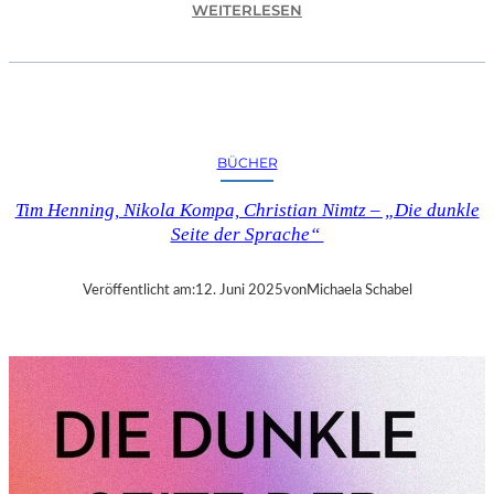
:
WEITERLESEN
B
A
Y
E
R
N
BÜCHER
–
M
Tim Henning, Nikola Kompa, Christian Nimtz – „Die dunkle
I
Seite der Sprache“
T
A
M
Veröffentlicht am:
12. Juni 2025
von
Michaela Schabel
Ü
S
A
N
T
E
N
I