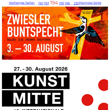
194
Vorherige Seite
Nächste Seite
1
…
192
193
195
196
…
230