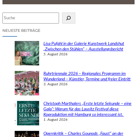
S
u
c
NEUESTE BEITRÄGE
h
e
Lisa Pufahl in der Galerie Kunstwerk Landshut
n
„Zwischen den Stühlen“ – Ausstellungsbericht
5. August 2026
Ruhrtriennale 2026 – Regionales Programm im
Wunderland – Künstler, Termine und freier Eintritt
3. August 2026
Christoph Marthalers „Erste letzte Sekunde – eine
Gala“: Warum für das Lausitz Festival diese
Koproduktion mit Hamburg so interessant ist.
1. August 2026
Opernkritik – Charles Gounods „Faust“ an der