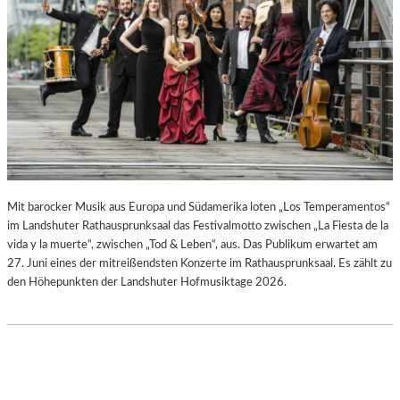
–
B
A
I
U
R
S
G
S
I
T
T
E
M
L
I
L
N
U
I
N
C
Mit barocker Musik aus Europa und Südamerika loten „Los Temperamentos“
G
H
im Landshuter Rathausprunksaal das Festivalmotto zwischen „La Fiesta de la
S
M
vida y la muerte“, zwischen „Tod & Leben“, aus. Das Publikum erwartet am
B
A
27. Juni eines der mitreißendsten Konzerte im Rathausprunksaal. Es zählt zu
E
Y
den Höhepunkten der Landshuter Hofmusiktage 2026.
R
R
I
C
H
T
V