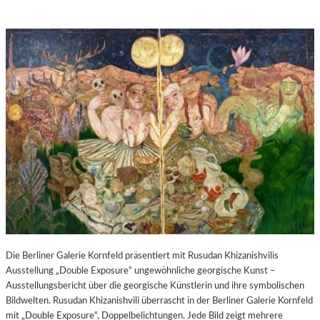
Die Berliner Galerie Kornfeld präsentiert mit Rusudan Khizanishvilis
Ausstellung „Double Exposure“ ungewöhnliche georgische Kunst –
Ausstellungsbericht über die georgische Künstlerin und ihre symbolischen
Bildwelten. Rusudan Khizanishvili überrascht in der Berliner Galerie Kornfeld
mit „Double Exposure“, Doppelbelichtungen. Jede Bild zeigt mehrere