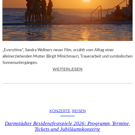
I
I
N
B
E
R
L
„Everytime“, Sandra Wollners neuer Film, erzählt vom Alltag einer
I
alleinerziehenden Mutter (Birgit Minichmayr), Trauerarbeit und symbolischen
N
Sonnenuntergängen.
–
:
WEITERLESEN
A
„
U
E
S
V
S
E
T
R
E
Y
L
KONZERTE
, 
REISEN
T
L
I
U
Darmstädter Residenzfestspiele 2026: Programm, Termine,
M
Tickets und Jubiläumskonzerte
N
E