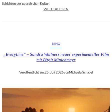
Schichten der georgischen Kultur.
:
WEITERLESEN
R
U
S
U
D
A
KINO
N
K
„Everytime“ – Sandra Wollners neuer experimenteller Film
H
mit Birgit Minichmayr
I
Z
A
Veröffentlicht am:
25. Juli 2026
von
Michaela Schabel
N
I
S
H
V
I
L