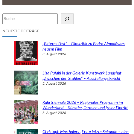
S
u
c
NEUESTE BEITRÄGE
h
e
„Bitteres Fest“ – Filmkritik zu Pedro Almodóvars
n
neuem Film
8. August 2026
Lisa Pufahl in der Galerie Kunstwerk Landshut
„Zwischen den Stühlen“ – Ausstellungsbericht
5. August 2026
Ruhrtriennale 2026 – Regionales Programm im
Wunderland – Künstler, Termine und freier Eintritt
3. August 2026
Christoph Marthalers „Erste letzte Sekunde – eine