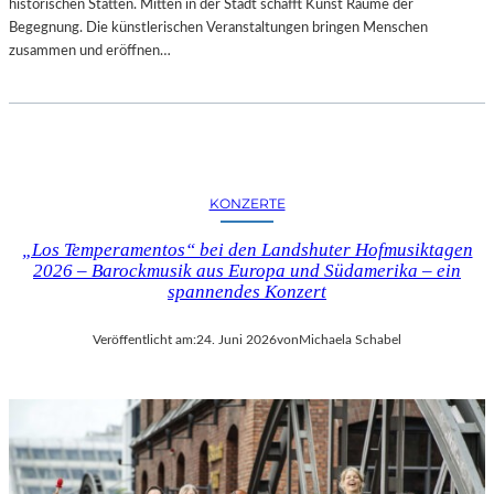
E
historischen Stätten. Mitten in der Stadt schafft Kunst Räume der
K
X
Begegnung. Die künstlerischen Veranstaltungen bringen Menschen
O
P
zusammen und eröffnen…
R
E
N
R
F
I
E
M
L
E
D
N
G
KONZERTE
T
A
E
L
„Los Temperamentos“ bei den Landshuter Hofmusiktagen
L
2026 – Barockmusik aus Europa und Südamerika – ein
E
L
spannendes Konzert
R
E
I
R
E
Veröffentlicht am:
24. Juni 2026
von
Michaela Schabel
F
B
I
E
L
R
M
L
M
I
I
N
T