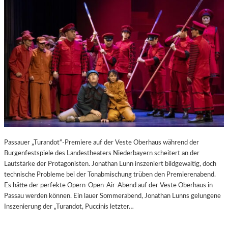
Passauer „Turandot“-Premiere auf der Veste Oberhaus während der
Burgenfestspiele des Landestheaters Niederbayern scheitert an der
Lautstärke der Protagonisten. Jonathan Lunn inszeniert bildgewaltig, doch
technische Probleme bei der Tonabmischung trüben den Premierenabend.
Es hätte der perfekte Opern-Open-Air-Abend auf der Veste Oberhaus in
Passau werden können. Ein lauer Sommerabend, Jonathan Lunns gelungene
Inszenierung der „Turandot, Puccinis letzter…