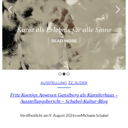
Münche
 als Erlebnis für alle Sinne
„Para
READ MORE
AUSSTELLUNG
, 
ZZ_SLIDER
Fritz Koenigs Anwesen Ganslberg als Künstlerhaus –
Ausstellungsbericht – Schabel-Kultur-Blog
Veröffentlicht am:
9. August 2026
von
Michaela Schabel