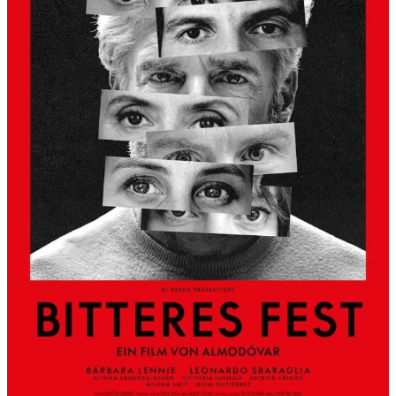
S
L
B
E
R
G
A
L
S
K
Ü
N
S
T
L
E
R
H
A
U
S