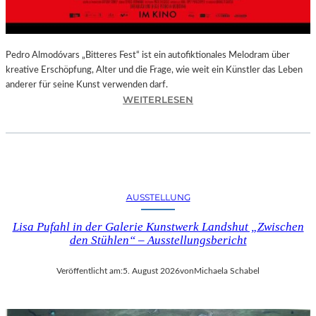
–
A
U
S
Pedro Almodóvars „Bitteres Fest“ ist ein autofiktionales Melodram über
S
kreative Erschöpfung, Alter und die Frage, wie weit ein Künstler das Leben
T
anderer für seine Kunst verwenden darf.
E
:
WEITERLESEN
L
„
L
B
U
I
N
T
G
T
S
E
AUSSTELLUNG
B
R
E
E
Lisa Pufahl in der Galerie Kunstwerk Landshut „Zwischen
R
S
den Stühlen“ – Ausstellungsbericht
I
F
C
E
Veröffentlicht am:
5. August 2026
von
Michaela Schabel
H
S
T
T
–
“