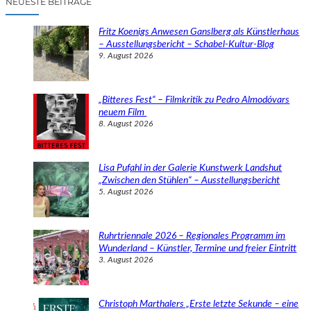
NEUESTE BEITRÄGE
h
e
Fritz Koenigs Anwesen Ganslberg als Künstlerhaus
n
– Ausstellungsbericht – Schabel-Kultur-Blog
9. August 2026
„Bitteres Fest“ – Filmkritik zu Pedro Almodóvars
neuem Film
8. August 2026
Lisa Pufahl in der Galerie Kunstwerk Landshut
„Zwischen den Stühlen“ – Ausstellungsbericht
5. August 2026
Ruhrtriennale 2026 – Regionales Programm im
Wunderland – Künstler, Termine und freier Eintritt
3. August 2026
Christoph Marthalers „Erste letzte Sekunde – eine