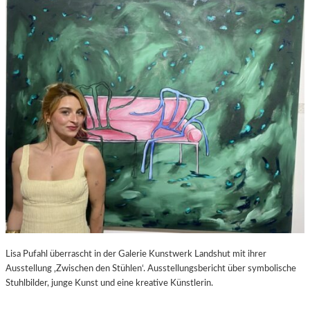
S
–
C
F
H
I
A
L
B
M
E
K
L
R
-
I
K
T
U
I
L
K
T
Z
U
U
R
P
-
E
B
D
L
R
O
O
Lisa Pufahl überrascht in der Galerie Kunstwerk Landshut mit ihrer
G
A
Ausstellung ‚Zwischen den Stühlen‘. Ausstellungsbericht über symbolische
L
Stuhlbilder, junge Kunst und eine kreative Künstlerin.
M