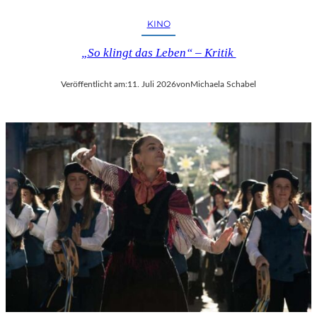
KINO
„So klingt das Leben“ – Kritik
Veröffentlicht am:
11. Juli 2026
von
Michaela Schabel