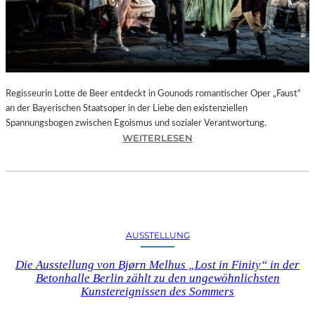
T
E
L
E
T
Z
T
Regisseurin Lotte de Beer entdeckt in Gounods romantischer Oper „Faust“
E
an der Bayerischen Staatsoper in der Liebe den existenziellen
S
Spannungsbogen zwischen Egoismus und sozialer Verantwortung.
E
:
WEITERLESEN
K
O
U
P
N
E
D
R
E
N
–
K
AUSSTELLUNG
E
R
I
I
Die Ausstellung von Bjørn Melhus „Lost in Finity“ in der
N
T
Betonhalle Berlin zählt zu den ungewöhnlichsten
E
I
Kunstereignissen des Sommers
G
K
A
–