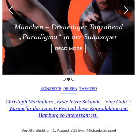
hen – Dreiteiliger Tanzabend
T
aradigma“ in der Staatsoper
READ MORE
KONZERTE
, 
REISEN
, 
THEATER
Christoph Marthalers „Erste letzte Sekunde – eine Gala“:
Warum für das Lausitz Festival diese Koproduktion mit
Hamburg so interessant ist.
Veröffentlicht am:
1. August 2026
von
Michaela Schabel