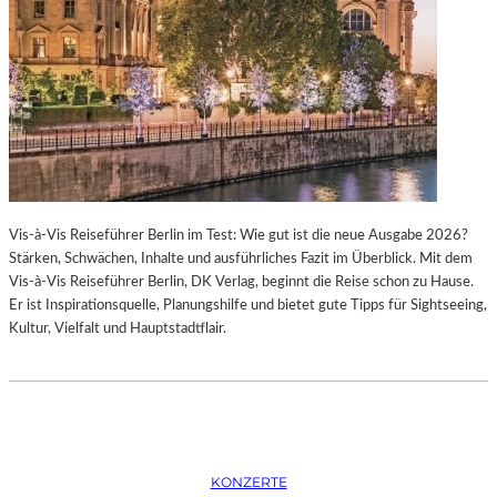
K
S
T
O
I
P
O
E
N
R
M
I
I
N
T
M
H
Ü
A
N
Vis-à-Vis Reiseführer Berlin im Test: Wie gut ist die neue Ausgabe 2026?
M
C
Stärken, Schwächen, Inhalte und ausführliches Fazit im Überblick. Mit dem
B
H
Vis-à-Vis Reiseführer Berlin, DK Verlag, beginnt die Reise schon zu Hause.
U
E
Er ist Inspirationsquelle, Planungshilfe und bietet gute Tipps für Sightseeing,
R
N
Kultur, Vielfalt und Hauptstadtflair.
G
–
S
O
O
P
I
E
N
R
T
N
E
F
KONZERTE
R
E