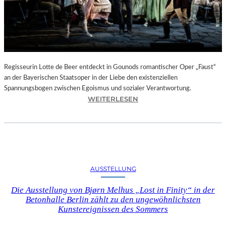
T
E
L
E
T
Z
T
Regisseurin Lotte de Beer entdeckt in Gounods romantischer Oper „Faust“
E
an der Bayerischen Staatsoper in der Liebe den existenziellen
S
Spannungsbogen zwischen Egoismus und sozialer Verantwortung.
E
:
WEITERLESEN
K
O
U
P
N
E
D
R
E
N
–
K
AUSSTELLUNG
E
R
I
I
Die Ausstellung von Bjørn Melhus „Lost in Finity“ in der
N
T
Betonhalle Berlin zählt zu den ungewöhnlichsten
E
I
Kunstereignissen des Sommers
G
K
A
–