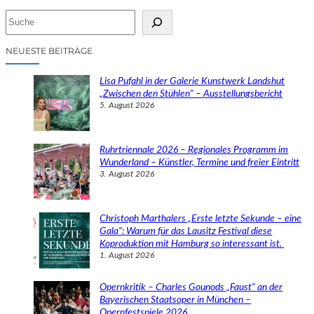
S
u
c
NEUESTE BEITRÄGE
h
e
Lisa Pufahl in der Galerie Kunstwerk Landshut
n
„Zwischen den Stühlen“ – Ausstellungsbericht
5. August 2026
Ruhrtriennale 2026 – Regionales Programm im
Wunderland – Künstler, Termine und freier Eintritt
3. August 2026
Christoph Marthalers „Erste letzte Sekunde – eine
Gala“: Warum für das Lausitz Festival diese
Koproduktion mit Hamburg so interessant ist.
1. August 2026
Opernkritik – Charles Gounods „Faust“ an der
Bayerischen Staatsoper in München –
Opernfestspiele 2026