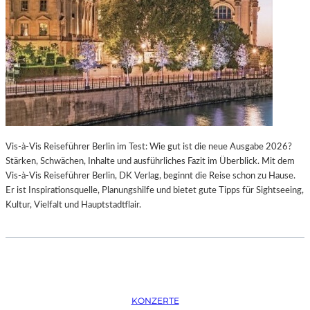
K
S
T
O
I
P
O
E
N
R
M
I
I
N
T
M
H
Ü
A
N
Vis-à-Vis Reiseführer Berlin im Test: Wie gut ist die neue Ausgabe 2026?
M
C
Stärken, Schwächen, Inhalte und ausführliches Fazit im Überblick. Mit dem
B
H
Vis-à-Vis Reiseführer Berlin, DK Verlag, beginnt die Reise schon zu Hause.
U
E
Er ist Inspirationsquelle, Planungshilfe und bietet gute Tipps für Sightseeing,
R
N
Kultur, Vielfalt und Hauptstadtflair.
G
–
S
O
O
P
I
E
N
R
T
N
E
F
KONZERTE
R
E