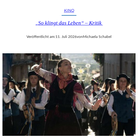
KINO
„So klingt das Leben“ – Kritik
Veröffentlicht am:
11. Juli 2026
von
Michaela Schabel