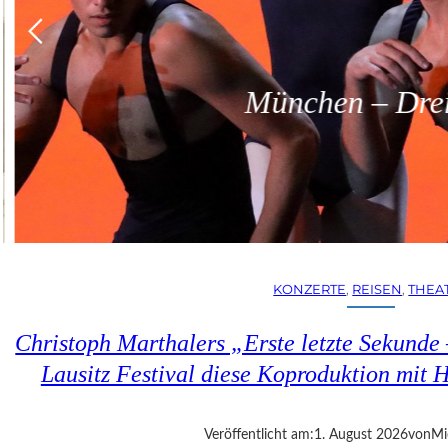
München – Dreit
KONZERTE
, 
REISEN
, 
THEA
Christoph Marthalers „Erste letzte Sekunde
Lausitz Festival diese Koproduktion mit H
Veröffentlicht am:
1. August 2026
von
Mi