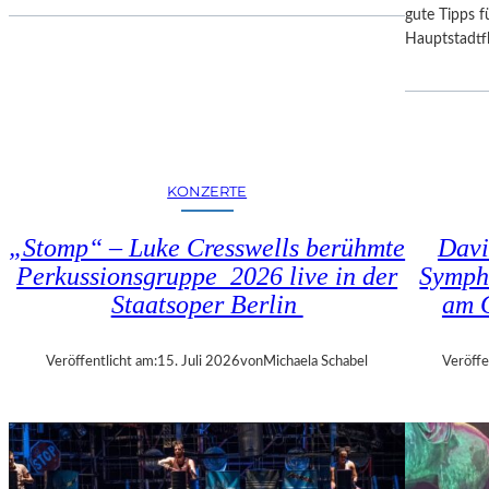
I
D
gute Tipps fü
E
E
Hauptstadtfl
S
R
E
B
K
A
O
Y
P
E
R
R
KONZERTE
O
I
D
S
„Stomp“ – Luke Cresswells berühmte
Davi
U
C
Perkussionsgruppe 2026 live in der
Symph
K
H
T
Staatsoper Berlin
am 
E
I
N
O
S
Veröffentlicht am:
15. Juli 2026
von
Michaela Schabel
Veröffe
N
T
M
A
I
A
T
T
H
S
A