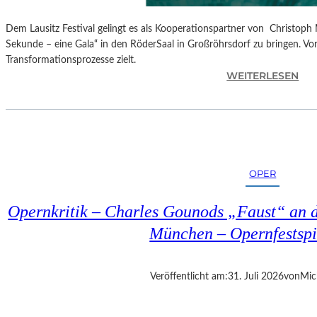
Dem Lausitz Festival gelingt es als Kooperationspartner von Christoph 
Sekunde – eine Gala“ in den RöderSaal in Großröhrsdorf zu bringen. Vorb
Transformationsprozesse zielt.
:
WEITERLESEN
C
H
R
I
S
T
OPER
O
P
Opernkritik – Charles Gounods „Faust“ an d
H
M
München – Opernfestspi
A
R
T
Veröffentlicht am:
31. Juli 2026
von
Mic
H
A