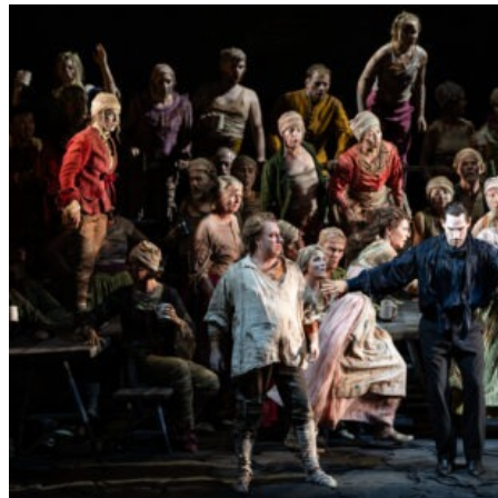
L
E
R
S
„
E
R
S
T
E
L
E
T
Z
T
E
S
E
K
U