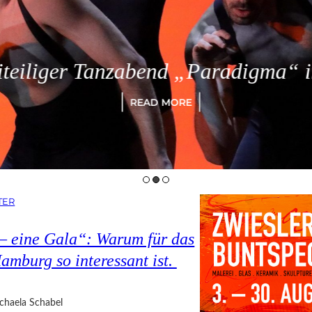
eiliger Tanzabend „Paradigma“ in
READ MORE
TER
 – eine Gala“: Warum für das
amburg so interessant ist.
chaela Schabel