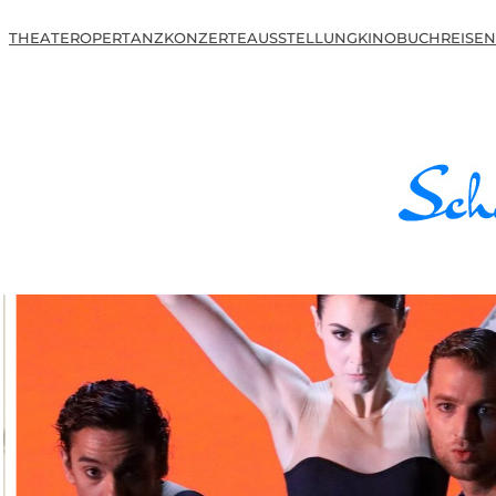
THEATER
OPER
TANZ
KONZERTE
AUSSTELLUNG
KINO
BUCH
REISEN