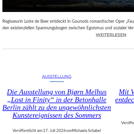
N
D
E
–
Regisseurin Lotte de Beer entdeckt in Gounods romantischer Oper „Faus
E
den existenziellen Spannungsbogen zwischen Egoismus und sozialer Ve
I
:
WEITERLESEN
N
O
E
P
G
E
A
R
L
N
A
K
AUSSTELLUNG
“
R
:
I
Die Ausstellung von Bjørn Melhus
Mit V
W
T
„Lost in Finity“ in der Betonhalle
entdec
A
I
R
Berlin zählt zu den ungewöhnlichsten
K
U
–
Kunstereignissen des Sommers
M
C
Veröffe
F
H
Veröffentlicht am:
17. Juli 2026
von
Michaela Schabel
Ü
A