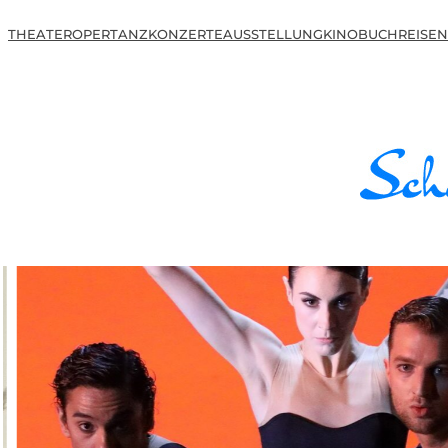
THEATER
OPER
TANZ
KONZERTE
AUSSTELLUNG
KINO
BUCH
REISEN