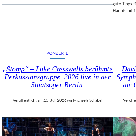
I
D
gute Tipps fü
E
E
Hauptstadtfl
S
R
E
B
K
A
O
Y
P
E
R
R
KONZERTE
O
I
D
S
„Stomp“ – Luke Cresswells berühmte
Davi
U
C
Perkussionsgruppe 2026 live in der
Symph
K
H
T
Staatsoper Berlin
am 
E
I
N
O
S
Veröffentlicht am:
15. Juli 2026
von
Michaela Schabel
Veröffe
N
T
M
A
I
A
T
T
H
S
A