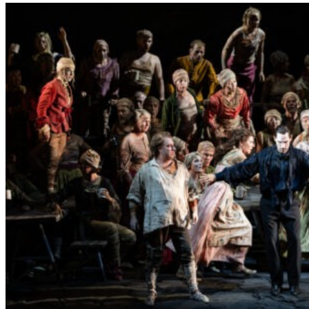
L
E
R
S
„
E
R
S
T
E
L
E
T
Z
T
E
S
E
K
U