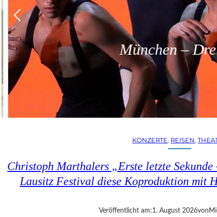
München – Dreit
KONZERTE
, 
REISEN
, 
THEA
Christoph Marthalers „Erste letzte Sekunde
Lausitz Festival diese Koproduktion mit H
Veröffentlicht am:
1. August 2026
von
Mi