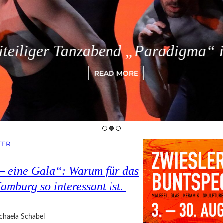
eiliger Tanzabend „Paradigma“ in
READ MORE
TER
 – eine Gala“: Warum für das
amburg so interessant ist.
chaela Schabel