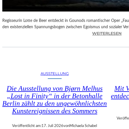
N
D
E
–
Regisseurin Lotte de Beer entdeckt in Gounods romantischer Oper „Faus
E
den existenziellen Spannungsbogen zwischen Egoismus und sozialer Ve
I
:
WEITERLESEN
N
O
E
P
G
E
A
R
L
N
A
K
AUSSTELLUNG
“
R
:
I
Die Ausstellung von Bjørn Melhus
Mit V
W
T
„Lost in Finity“ in der Betonhalle
entdec
A
I
R
Berlin zählt zu den ungewöhnlichsten
K
U
–
Kunstereignissen des Sommers
M
C
Veröffe
F
H
Veröffentlicht am:
17. Juli 2026
von
Michaela Schabel
Ü
A