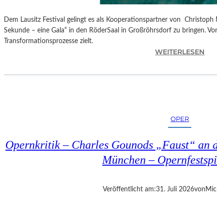
Dem Lausitz Festival gelingt es als Kooperationspartner von Christoph 
Sekunde – eine Gala“ in den RöderSaal in Großröhrsdorf zu bringen. Vorb
Transformationsprozesse zielt.
:
WEITERLESEN
C
H
R
I
S
T
OPER
O
P
Opernkritik – Charles Gounods „Faust“ an d
H
M
München – Opernfestspi
A
R
T
Veröffentlicht am:
31. Juli 2026
von
Mic
H
A