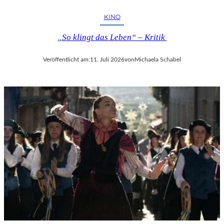
KINO
„So klingt das Leben“ – Kritik
Veröffentlicht am:
11. Juli 2026
von
Michaela Schabel