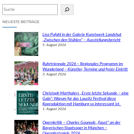
S
u
c
NEUESTE BEITRÄGE
h
e
Lisa Pufahl in der Galerie Kunstwerk Landshut
n
„Zwischen den Stühlen“ – Ausstellungsbericht
5. August 2026
Ruhrtriennale 2026 – Regionales Programm im
Wunderland – Künstler, Termine und freier Eintritt
3. August 2026
Christoph Marthalers „Erste letzte Sekunde – eine
Gala“: Warum für das Lausitz Festival diese
Koproduktion mit Hamburg so interessant ist.
1. August 2026
Opernkritik – Charles Gounods „Faust“ an der
Bayerischen Staatsoper in München –
Opernfestspiele 2026