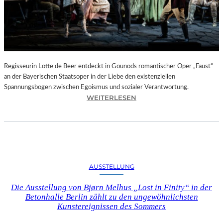
T
E
L
E
T
Z
T
Regisseurin Lotte de Beer entdeckt in Gounods romantischer Oper „Faust“
E
an der Bayerischen Staatsoper in der Liebe den existenziellen
S
Spannungsbogen zwischen Egoismus und sozialer Verantwortung.
E
:
WEITERLESEN
K
O
U
P
N
E
D
R
E
N
–
K
AUSSTELLUNG
E
R
I
I
Die Ausstellung von Bjørn Melhus „Lost in Finity“ in der
N
T
Betonhalle Berlin zählt zu den ungewöhnlichsten
E
I
Kunstereignissen des Sommers
G
K
A
–