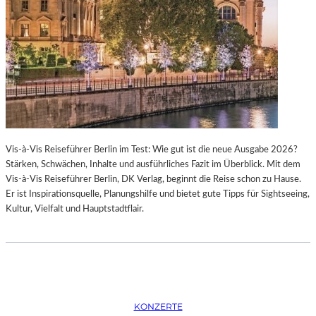
K
S
T
O
I
P
O
E
N
R
M
I
I
N
T
M
H
Ü
A
N
Vis-à-Vis Reiseführer Berlin im Test: Wie gut ist die neue Ausgabe 2026?
M
C
Stärken, Schwächen, Inhalte und ausführliches Fazit im Überblick. Mit dem
B
H
Vis-à-Vis Reiseführer Berlin, DK Verlag, beginnt die Reise schon zu Hause.
U
E
Er ist Inspirationsquelle, Planungshilfe und bietet gute Tipps für Sightseeing,
R
N
Kultur, Vielfalt und Hauptstadtflair.
G
–
S
O
O
P
I
E
N
R
T
N
E
F
KONZERTE
R
E