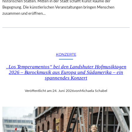
E
historischen Stätten. Mitten in der Stadt schafft Kunst Räume der
K
X
Begegnung. Die künstlerischen Veranstaltungen bringen Menschen
O
P
zusammen und eröffnen…
R
E
N
R
F
I
E
M
L
E
D
N
G
KONZERTE
T
A
E
L
„Los Temperamentos“ bei den Landshuter Hofmusiktagen
L
2026 – Barockmusik aus Europa und Südamerika – ein
E
L
spannendes Konzert
R
E
I
R
E
Veröffentlicht am:
24. Juni 2026
von
Michaela Schabel
F
B
I
E
L
R
M
L
M
I
I
N
T