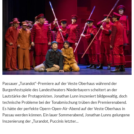
Passauer „Turandot“-Premiere auf der Veste Oberhaus während der
Burgenfestspiele des Landestheaters Niederbayern scheitert an der
Lautstärke der Protagonisten. Jonathan Lunn inszeniert bildgewaltig, doch
technische Probleme bei der Tonabmischung trüben den Premierenabend.
Es hätte der perfekte Opern-Open-Air-Abend auf der Veste Oberhaus in
Passau werden können. Ein lauer Sommerabend, Jonathan Lunns gelungene
Inszenierung der „Turandot, Puccinis letzter…