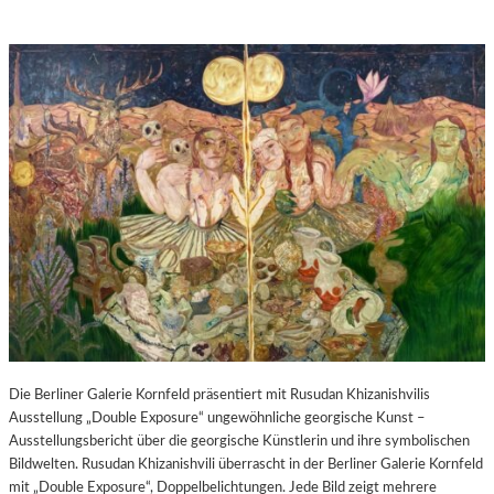
Die Berliner Galerie Kornfeld präsentiert mit Rusudan Khizanishvilis
Ausstellung „Double Exposure“ ungewöhnliche georgische Kunst –
Ausstellungsbericht über die georgische Künstlerin und ihre symbolischen
Bildwelten. Rusudan Khizanishvili überrascht in der Berliner Galerie Kornfeld
mit „Double Exposure“, Doppelbelichtungen. Jede Bild zeigt mehrere