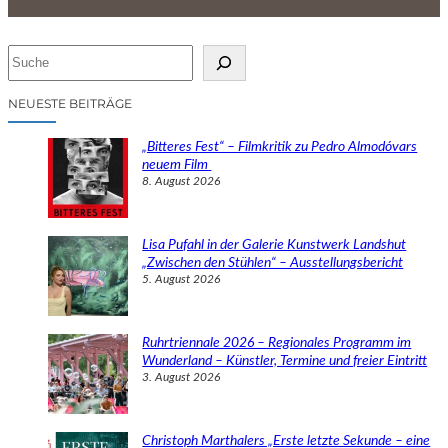
S
u
c
NEUESTE BEITRÄGE
h
e
„Bitteres Fest“ – Filmkritik zu Pedro Almodóvars
n
neuem Film
8. August 2026
Lisa Pufahl in der Galerie Kunstwerk Landshut
„Zwischen den Stühlen“ – Ausstellungsbericht
5. August 2026
Ruhrtriennale 2026 – Regionales Programm im
Wunderland – Künstler, Termine und freier Eintritt
3. August 2026
Christoph Marthalers „Erste letzte Sekunde – eine