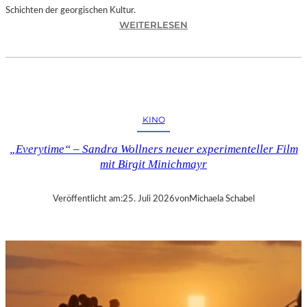
Schichten der georgischen Kultur.
:
WEITERLESEN
R
U
S
U
D
A
KINO
N
K
„Everytime“ – Sandra Wollners neuer experimenteller Film
H
mit Birgit Minichmayr
I
Z
A
Veröffentlicht am:
25. Juli 2026
von
Michaela Schabel
N
I
S
H
V
I
L