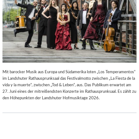
–
B
A
I
U
R
S
G
S
I
T
T
E
M
L
I
L
N
U
I
N
C
Mit barocker Musik aus Europa und Südamerika loten „Los Temperamentos“
G
H
im Landshuter Rathausprunksaal das Festivalmotto zwischen „La Fiesta de la
S
M
vida y la muerte“, zwischen „Tod & Leben“, aus. Das Publikum erwartet am
B
A
27. Juni eines der mitreißendsten Konzerte im Rathausprunksaal. Es zählt zu
E
Y
den Höhepunkten der Landshuter Hofmusiktage 2026.
R
R
I
C
H
T
V