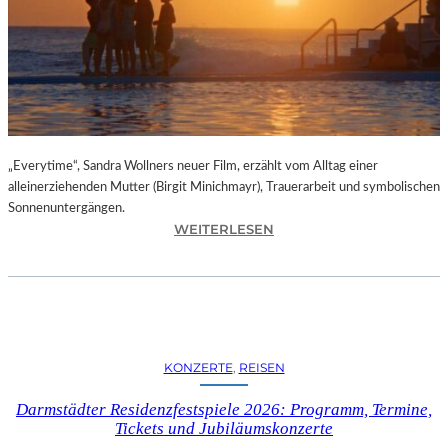
I
I
N
B
E
R
L
„Everytime“, Sandra Wollners neuer Film, erzählt vom Alltag einer
I
alleinerziehenden Mutter (Birgit Minichmayr), Trauerarbeit und symbolischen
N
Sonnenuntergängen.
–
:
WEITERLESEN
A
„
U
E
S
V
S
E
T
R
E
Y
L
KONZERTE
, 
REISEN
T
L
I
U
Darmstädter Residenzfestspiele 2026: Programm, Termine,
M
Tickets und Jubiläumskonzerte
N
E