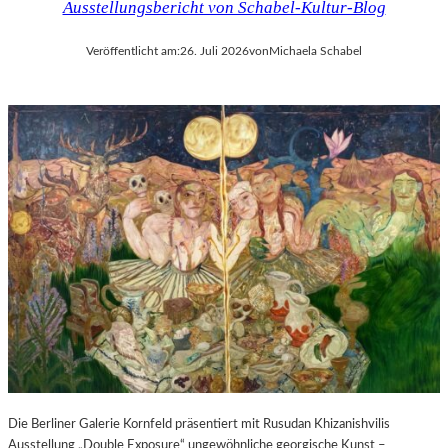
Ausstellungsbericht von Schabel-Kultur-Blog
Veröffentlicht am:
26. Juli 2026
von
Michaela Schabel
Die Berliner Galerie Kornfeld präsentiert mit Rusudan Khizanishvilis
Ausstellung „Double Exposure“ ungewöhnliche georgische Kunst –