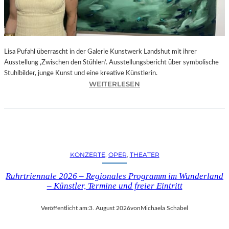
E
D
R
O
Lisa Pufahl überrascht in der Galerie Kunstwerk Landshut mit ihrer
A
Ausstellung ‚Zwischen den Stühlen‘. Ausstellungsbericht über symbolische
L
Stuhlbilder, junge Kunst und eine kreative Künstlerin.
M
:
WEITERLESEN
O
L
D
I
Ó
S
V
A
A
P
R
U
S
KONZERTE
, 
OPER
, 
THEATER
F
N
A
E
Ruhrtriennale 2026 – Regionales Programm im Wunderland
H
U
– Künstler, Termine und freier Eintritt
L
E
I
M
Veröffentlicht am:
3. August 2026
von
Michaela Schabel
N
F
D
I