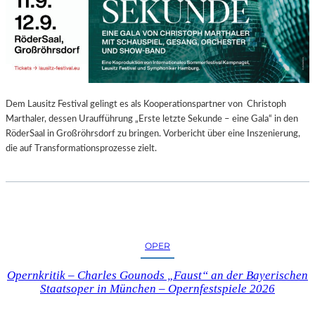
E
N
“
–
A
U
S
Dem Lausitz Festival gelingt es als Kooperationspartner von Christoph
S
Marthaler, dessen Uraufführung „Erste letzte Sekunde – eine Gala“ in den
T
RöderSaal in Großröhrsdorf zu bringen. Vorbericht über eine Inszenierung,
E
die auf Transformationsprozesse zielt.
L
L
U
N
G
S
OPER
B
E
Opernkritik – Charles Gounods „Faust“ an der Bayerischen
R
Staatsoper in München – Opernfestspiele 2026
I
C