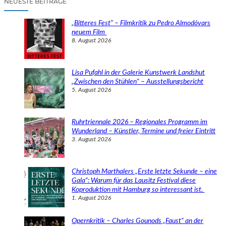
NEUESTE BEITRÄGE
h
e
„Bitteres Fest“ – Filmkritik zu Pedro Almodóvars
n
neuem Film
8. August 2026
Lisa Pufahl in der Galerie Kunstwerk Landshut
„Zwischen den Stühlen“ – Ausstellungsbericht
5. August 2026
Ruhrtriennale 2026 – Regionales Programm im
Wunderland – Künstler, Termine und freier Eintritt
3. August 2026
Christoph Marthalers „Erste letzte Sekunde – eine
Gala“: Warum für das Lausitz Festival diese
Koproduktion mit Hamburg so interessant ist.
1. August 2026
Opernkritik – Charles Gounods „Faust“ an der