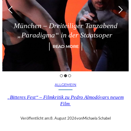
Dreiteiliger Tanzabend
Triest 
a“ in der Staatsoper
READ MORE
ALLGEMEIN
„Bitteres Fest“ – Filmkritik zu Pedro Almodóvars neuem
Film
Veröffentlicht am:
8. August 2026
von
Michaela Schabel