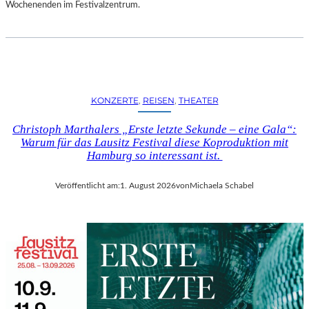
D
Wochenenden im Festivalzentrum.
S
H
U
T
„
Z
KONZERTE
, 
REISEN
, 
THEATER
W
I
Christoph Marthalers „Erste letzte Sekunde – eine Gala“:
S
Warum für das Lausitz Festival diese Koproduktion mit
C
Hamburg so interessant ist.
H
E
Veröffentlicht am:
1. August 2026
von
Michaela Schabel
N
D
E
N
S
T
Ü
H
L