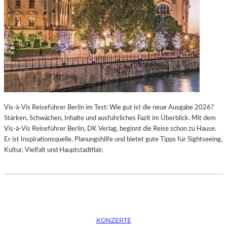
K
S
T
O
I
P
O
E
N
R
M
I
I
N
T
M
H
Ü
A
N
Vis-à-Vis Reiseführer Berlin im Test: Wie gut ist die neue Ausgabe 2026?
M
C
Stärken, Schwächen, Inhalte und ausführliches Fazit im Überblick. Mit dem
B
H
Vis-à-Vis Reiseführer Berlin, DK Verlag, beginnt die Reise schon zu Hause.
U
E
Er ist Inspirationsquelle, Planungshilfe und bietet gute Tipps für Sightseeing,
R
N
Kultur, Vielfalt und Hauptstadtflair.
G
–
S
O
O
P
I
E
N
R
T
N
E
F
KONZERTE
R
E