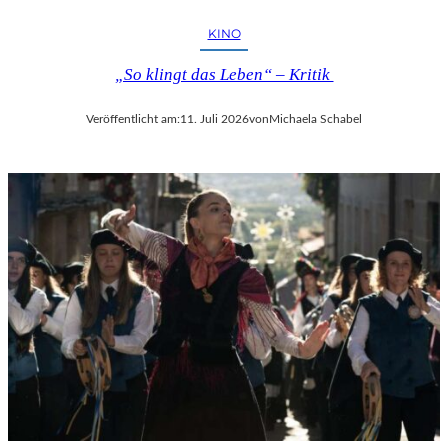
KINO
„So klingt das Leben“ – Kritik
Veröffentlicht am:
11. Juli 2026
von
Michaela Schabel