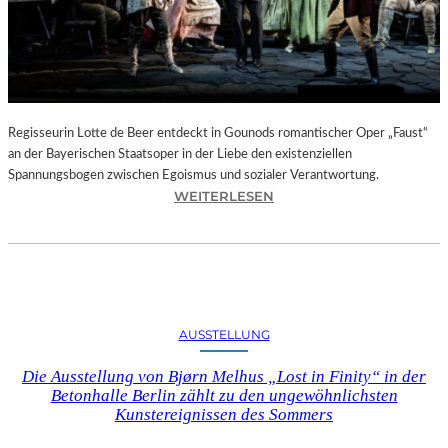
T
E
L
E
T
Z
T
Regisseurin Lotte de Beer entdeckt in Gounods romantischer Oper „Faust“
E
an der Bayerischen Staatsoper in der Liebe den existenziellen
S
Spannungsbogen zwischen Egoismus und sozialer Verantwortung.
E
:
WEITERLESEN
K
O
U
P
N
E
D
R
E
N
–
K
AUSSTELLUNG
E
R
I
I
Die Ausstellung von Bjørn Melhus „Lost in Finity“ in der
N
T
Betonhalle Berlin zählt zu den ungewöhnlichsten
E
I
Kunstereignissen des Sommers
G
K
A
–