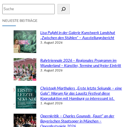
S
u
c
NEUESTE BEITRÄGE
h
e
Lisa Pufahl in der Galerie Kunstwerk Landshut
n
„Zwischen den Stühlen“ – Ausstellungsbericht
5. August 2026
Ruhrtriennale 2026 – Regionales Programm im
Wunderland – Künstler, Termine und freier Eintritt
3. August 2026
Christoph Marthalers „Erste letzte Sekunde – eine
Gala“: Warum für das Lausitz Festival diese
Koproduktion mit Hamburg so interessant ist.
1. August 2026
Opernkritik – Charles Gounods „Faust“ an der
Bayerischen Staatsoper in München –
Opernfestspiele 2026