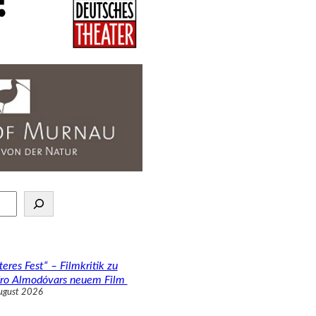
teres Fest“ – Filmkritik zu
ro Almodóvars neuem Film
ugust 2026