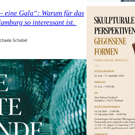
 – eine Gala“: Warum für das
amburg so interessant ist.
chaela Schabel