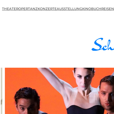
THEATER
OPER
TANZ
KONZERTE
AUSSTELLUNG
KINO
BUCH
REISEN