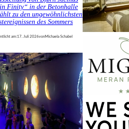
in Finity“ in der Betonhalle
zählt zu den ungewöhnlichsten
tereignissen des Sommers
ntlicht am:
17. Juli 2026
von
Michaela Schabel