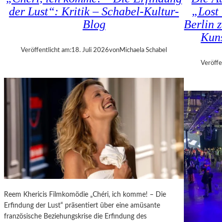
H
D
der Lust“: Kritik – Schabel-Kultur-
„Lost 
M
–
Blog
Berlin 
A
K
R
Kuns
Ü
T
N
Veröffentlicht am:
18. Juli 2026
von
Michaela Schabel
H
S
Veröffe
A
T
L
L
E
E
R
R
S
,
„
T
E
E
R
R
S
M
T
I
E
N
L
E
Reem Khericis Filmkomödie „Chéri, ich komme! – Die
E
U
Erfindung der Lust“ präsentiert über eine amüsante
T
N
französische Beziehungskrise die Erfindung des
Z