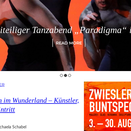
eiliger Tanzabend „Paradigma“ in
READ MORE
ER
 im Wunderland – Künstler,
ntritt
chaela Schabel