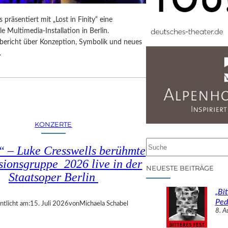
 präsentiert mit „Lost in Finity“ eine
le Multimedia-Installation in Berlin.
sbericht über Konzeption, Symbolik und neues
.
KONZERTE
S
 – Luke Cresswells berühmte
u
sionsgruppe 2026 live in der
c
NEUESTE BEITRÄGE
Staatsoper Berlin
h
e
„Bit
n
Ped
ntlicht am:
15. Juli 2026
von
Michaela Schabel
8. A