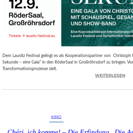
S
P
R
O
G
R
A
M
Dem Lausitz Festival gelingt es als Kooperationspartner von Christoph 
M
Sekunde – eine Gala“ in den RöderSaal in Großröhrsdorf zu bringen. Vorb
I
Transformationsprozesse zielt.
M
:
WEITERLESEN
W
C
U
H
N
R
D
I
E
S
R
T
L
KINO
O
A
P
N
„Chéri, ich komme! – Die Erfindung
Die A