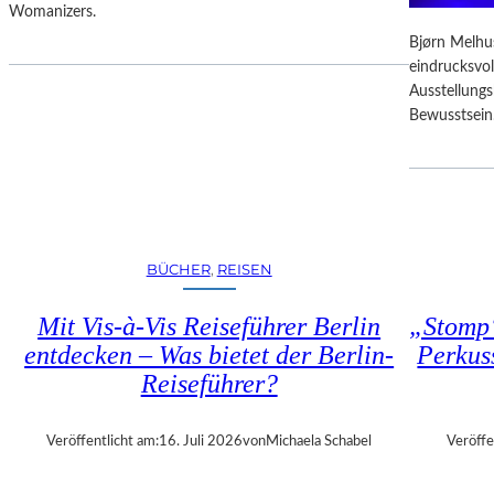
D
Womanizers.
T
F
E
Bjørn Melhus
R
S
eindrucksvol
E
E
Ausstellung
I
K
Bewusstsein
E
U
R
N
E
D
I
E
N
–
T
E
R
BÜCHER
, 
REISEN
I
I
N
T
Mit Vis-à-Vis Reiseführer Berlin
„Stomp“
E
T
entdecken – Was bietet der Berlin-
Perkus
G
Reiseführer?
A
L
A
Veröffentlicht am:
16. Juli 2026
von
Michaela Schabel
Veröffe
“
: