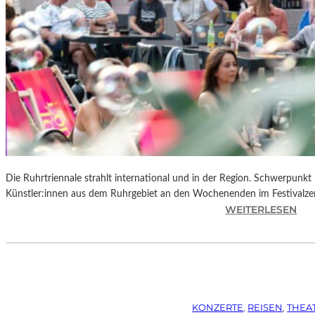
Die Ruhrtriennale strahlt international und in der Region. Schwerpunkt
Künstler:innen aus dem Ruhrgebiet an den Wochenenden im Festivalze
:
WEITERLESEN
R
U
H
R
T
R
KONZERTE
, 
REISEN
, 
THEA