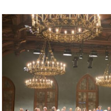
H
A
R
L
E
S
G
O
U
N
O
D
S
„
F
A
U
S
T
“