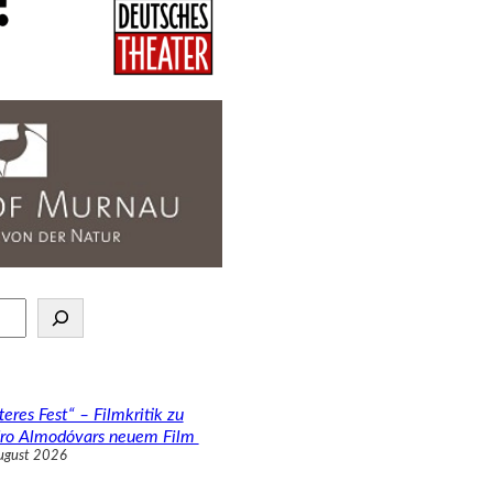
teres Fest“ – Filmkritik zu
ro Almodóvars neuem Film
ugust 2026