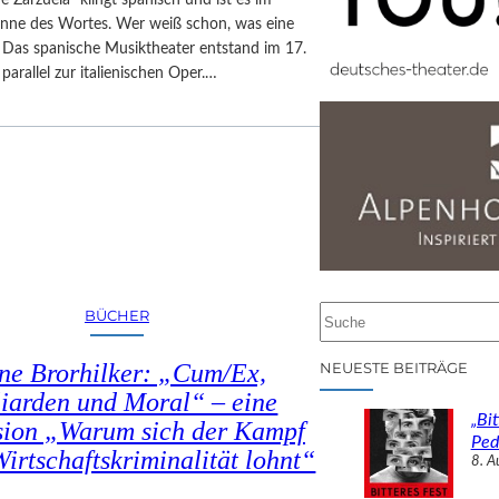
inne des Wortes. Wer weiß schon, was eine
? Das spanische Musiktheater entstand im 17.
parallel zur italienischen Oper.…
S
BÜCHER
u
c
ne Brorhilker: „Cum/Ex,
NEUESTE BEITRÄGE
h
liarden und Moral“ – eine
e
„Bit
sion „Warum sich der Kampf
n
Ped
irtschaftskriminalität lohnt“
8. A