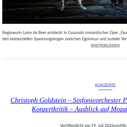
Regisseurin Lotte de Beer entdeckt in Gounods romantischer Oper „Faus
den existenziellen Spannungsbogen zwischen Egoismus und sozialer Ve
:
WEITERLESEN
O
P
E
R
N
K
KONZERTE
R
I
Christoph Goldstein – Sinfonieorchester P
T
I
Konzertkritik – Ausblick auf Moza
K
–
C
Veröffentlicht am:
29. Juli 2026
von
Mic