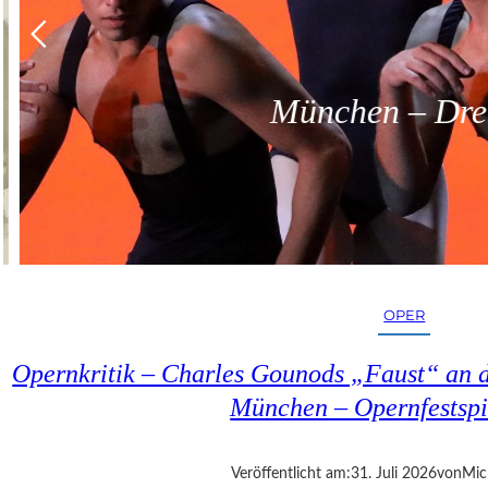
München – Dreit
OPER
Opernkritik – Charles Gounods „Faust“ an d
München – Opernfestspi
Veröffentlicht am:
31. Juli 2026
von
Mic