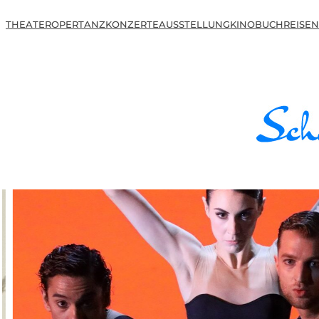
THEATER
OPER
TANZ
KONZERTE
AUSSTELLUNG
KINO
BUCH
REISEN