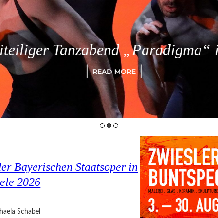
eiliger Tanzabend „Paradigma“ in
READ MORE
er Bayerischen Staatsoper in
ele 2026
haela Schabel