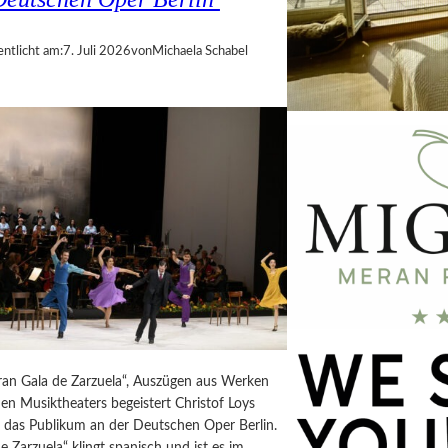
entlicht am:
7. Juli 2026
von
Michaela Schabel
Gran Gala de Zarzuela“, Auszügen aus Werken
en Musiktheaters begeistert Christof Loys
g das Publikum an der Deutschen Oper Berlin.
e Zarzuela“ klingt spanisch und ist es im