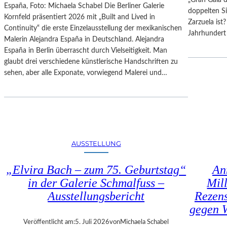
España, Foto: Michaela Schabel Die Berliner Galerie
H
F
doppelten S
Kornfeld präsentiert 2026 mit „Built and Lived in
E
E
Zarzuela ist
Continuity“ die erste Einzelausstellung der mexikanischen
S
S
Jahrhundert 
Malerin Alejandra España in Deutschland. Alejandra
T
T
España in Berlin überrascht durch Vielseitigkeit. Man
E
S
glaubt drei verschiedene künstlerische Handschriften zu
R
P
sehen, aber alle Exponate, vorwiegend Malerei und…
P
I
I
E
E
L
T
E
R
2
O
0
E
2
AUSSTELLUNG
P
6
A
„Elvira Bach – zum 75. Geburtstag“
An
O
in der Galerie Schmalfuss –
Mil
L
Ausstellungsbericht
Rezen
O
gegen W
–
L
Veröffentlicht am:
5. Juli 2026
von
Michaela Schabel