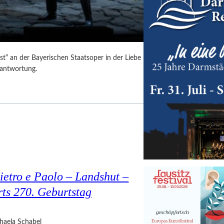
t“ an der Bayerischen Staatsoper in der Liebe
rantwortung.
ietro e Paolo – Landshut –
rts 270. Geburtstag
haela Schabel