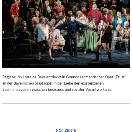
D
–
K
Ü
N
S
T
L
E
R
,
T
E
Regisseurin Lotte de Beer entdeckt in Gounods romantischer Oper „Faust“
R
an der Bayerischen Staatsoper in der Liebe den existenziellen
M
Spannungsbogen zwischen Egoismus und sozialer Verantwortung.
I
N
E
U
N
D
F
KONZERTE