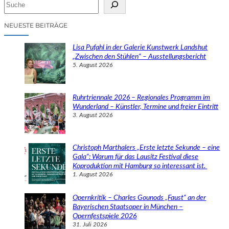
S
u
c
NEUESTE BEITRÄGE
h
e
Lisa Pufahl in der Galerie Kunstwerk Landshut
n
„Zwischen den Stühlen“ – Ausstellungsbericht
5. August 2026
Ruhrtriennale 2026 – Regionales Programm im
Wunderland – Künstler, Termine und freier Eintritt
3. August 2026
Christoph Marthalers „Erste letzte Sekunde – eine
Gala“: Warum für das Lausitz Festival diese
Koproduktion mit Hamburg so interessant ist.
1. August 2026
Opernkritik – Charles Gounods „Faust“ an der
Bayerischen Staatsoper in München –
Opernfestspiele 2026
31. Juli 2026