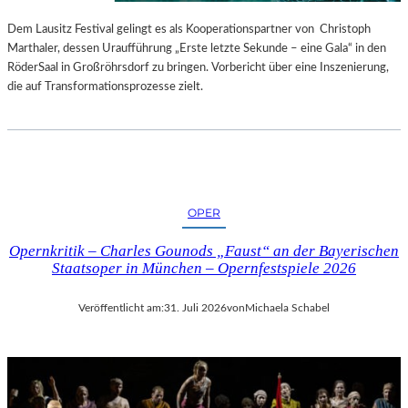
S
E
T
S
Dem Lausitz Festival gelingt es als Kooperationspartner von Christoph
E
P
Marthaler, dessen Uraufführung „Erste letzte Sekunde – eine Gala“ in den
L
R
RöderSaal in Großröhrsdorf zu bringen. Vorbericht über eine Inszenierung,
L
O
die auf Transformationsprozesse zielt.
U
G
N
R
G
A
S
M
B
M
E
I
OPER
R
M
I
W
Opernkritik – Charles Gounods „Faust“ an der Bayerischen
C
U
Staatsoper in München – Opernfestspiele 2026
H
N
T
D
Veröffentlicht am:
31. Juli 2026
von
Michaela Schabel
E
R
L
A
N