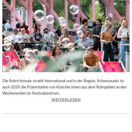
I
E
K
U
N
S
T
W
E
R
K
L
A
N
Die Ruhrtriennale strahlt international und in der Region. Schwerpunkt ist
D
auch 2026 die Präsentation von Künstler:innen aus dem Ruhrgebiet an den
S
Wochenenden im Festivalzentrum.
H
:
WEITERLESEN
U
R
T
U
„
H
Z
R
W
T