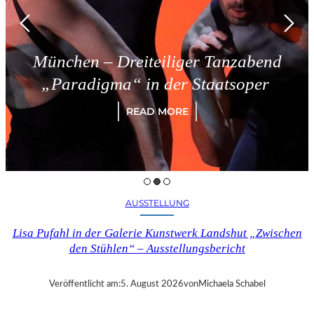
– Dreiteiliger Tanzabend
Tries
gma“ in der Staatsoper
READ MORE
AUSSTELLUNG
Lisa Pufahl in der Galerie Kunstwerk Landshut „Zwischen
den Stühlen“ – Ausstellungsbericht
Veröffentlicht am:
5. August 2026
von
Michaela Schabel