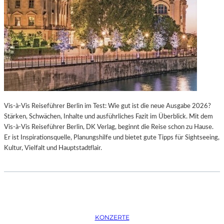
K
S
T
O
I
P
O
E
N
R
M
I
I
N
T
M
H
Ü
A
N
Vis-à-Vis Reiseführer Berlin im Test: Wie gut ist die neue Ausgabe 2026?
M
C
Stärken, Schwächen, Inhalte und ausführliches Fazit im Überblick. Mit dem
B
H
Vis-à-Vis Reiseführer Berlin, DK Verlag, beginnt die Reise schon zu Hause.
U
E
Er ist Inspirationsquelle, Planungshilfe und bietet gute Tipps für Sightseeing,
R
N
Kultur, Vielfalt und Hauptstadtflair.
G
–
S
O
O
P
I
E
N
R
T
N
E
F
KONZERTE
R
E