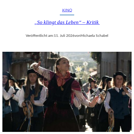
KINO
„So klingt das Leben“ – Kritik
Veröffentlicht am:
11. Juli 2026
von
Michaela Schabel