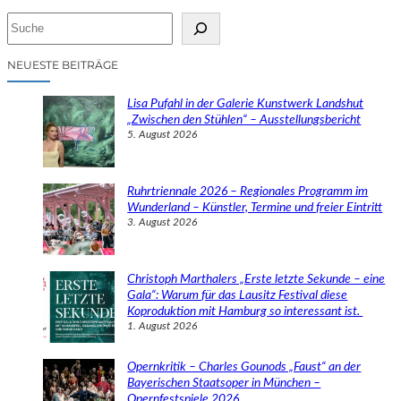
S
u
c
NEUESTE BEITRÄGE
h
e
Lisa Pufahl in der Galerie Kunstwerk Landshut
n
„Zwischen den Stühlen“ – Ausstellungsbericht
5. August 2026
Ruhrtriennale 2026 – Regionales Programm im
Wunderland – Künstler, Termine und freier Eintritt
3. August 2026
Christoph Marthalers „Erste letzte Sekunde – eine
Gala“: Warum für das Lausitz Festival diese
Koproduktion mit Hamburg so interessant ist.
1. August 2026
Opernkritik – Charles Gounods „Faust“ an der
Bayerischen Staatsoper in München –
Opernfestspiele 2026