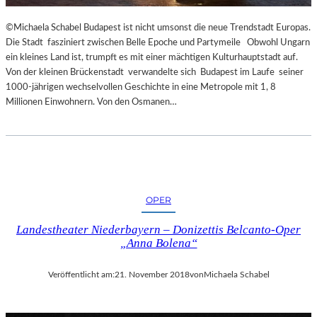
R
T
©Michaela Schabel Budapest ist nicht umsonst die neue Trendstadt Europas.
Z
Die Stadt fasziniert zwischen Belle Epoche und Partymeile Obwohl Ungarn
U
ein kleines Land ist, trumpft es mit einer mächtigen Kulturhauptstadt auf.
R
Von der kleinen Brückenstadt verwandelte sich Budapest im Laufe seiner
E
1000-jährigen wechselvollen Geschichte in eine Metropole mit 1, 8
R
Millionen Einwohnern. Von den Osmanen…
Ö
F
F
N
U
N
G
OPER
D
Landestheater Niederbayern – Donizettis Belcanto-Oper
E
„Anna Bolena“
R
S
A
Veröffentlicht am:
21. November 2018
von
Michaela Schabel
L
Z