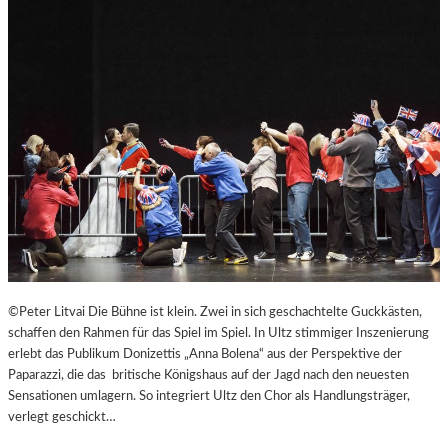
B
U
R
G
E
R
O
S
T
E
R
F
E
S
T
©Peter Litvai Die Bühne ist klein. Zwei in sich geschachtelte Guckkästen,
S
schaffen den Rahmen für das Spiel im Spiel. In Ultz stimmiger Inszenierung
P
erlebt das Publikum Donizettis „Anna Bolena“ aus der Perspektive der
I
Paparazzi, die das britische Königshaus auf der Jagd nach den neuesten
E
Sensationen umlagern. So integriert Ultz den Chor als Handlungsträger,
L
verlegt geschickt…
E