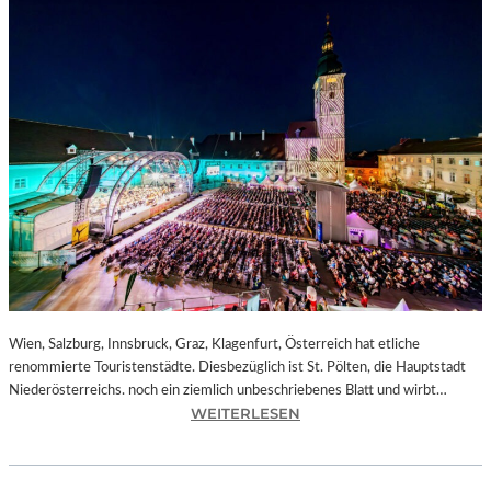
Wien, Salzburg, Innsbruck, Graz, Klagenfurt, Österreich hat etliche
renommierte Touristenstädte. Diesbezüglich ist St. Pölten, die Hauptstadt
Niederösterreichs. noch ein ziemlich unbeschriebenes Blatt und wirbt…
:
WEITERLESEN
Ö
S
T