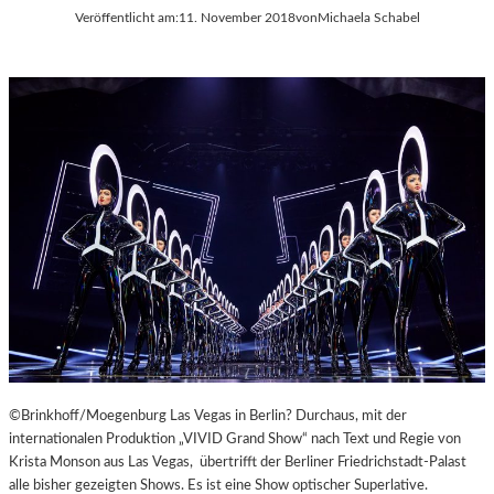
Veröffentlicht am:
11. November 2018
von
Michaela Schabel
©Brinkhoff/Moegenburg Las Vegas in Berlin? Durchaus, mit der
internationalen Produktion „VIVID Grand Show“ nach Text und Regie von
Krista Monson aus Las Vegas, übertrifft der Berliner Friedrichstadt-Palast
alle bisher gezeigten Shows. Es ist eine Show optischer Superlative.