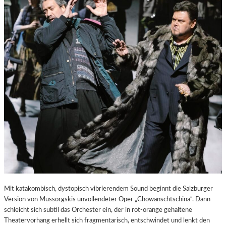
E
S
T
A
D
T
Z
U
M
E
N
T
D
E
C
K
E
N
Mit katakombisch, dystopisch vibrierendem Sound beginnt die Salzburger
Version von Mussorgskis unvollendeter Oper „Chowanschtschina“. Dann
schleicht sich subtil das Orchester ein, der in rot-orange gehaltene
Theatervorhang erhellt sich fragmentarisch, entschwindet und lenkt den