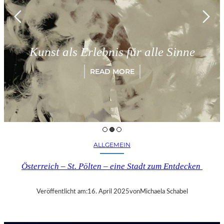
Münc
st als Erlebnis für alle Sinne
„Pa
READ MORE
ALLGEMEIN
Österreich – St. Pölten – eine Stadt zum Entdecken
Veröffentlicht am:
16. April 2025
von
Michaela Schabel