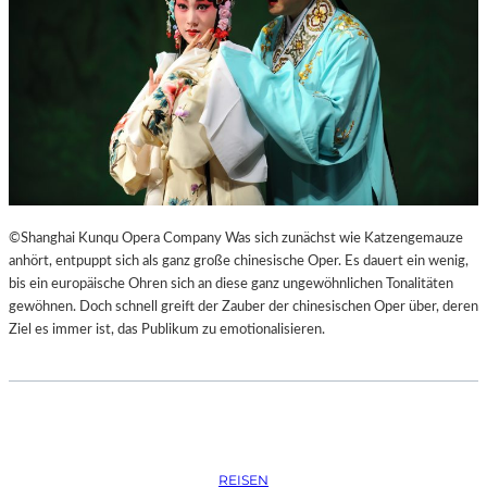
S
O
R
G
S
K
I
S
„
C
H
©Shanghai Kunqu Opera Company Was sich zunächst wie Katzengemauze
O
anhört, entpuppt sich als ganz große chinesische Oper. Es dauert ein wenig,
W
bis ein europäische Ohren sich an diese ganz ungewöhnlichen Tonalitäten
A
gewöhnen. Doch schnell greift der Zauber der chinesischen Oper über, deren
N
Ziel es immer ist, das Publikum zu emotionalisieren.
S
C
H
T
S
C
REISEN
H