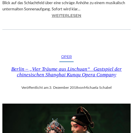
Blick auf das Schlachtfeld über eine schräge Anhöhe zu einem musikalisch
untermalten Sonnenaufgang. Sofort wird klar…
:
WEITERLESEN
S
A
L
Z
B
U
OPER
R
G
Berlin – „Vier Träume aus Linchuan“ Gastspiel der
–
chinesischen Shanghai Kunqu Opera Company
M
O
Veröffentlicht am:
3. Dezember 2018
von
Michaela Schabel
D
E
S
T
M
U
S