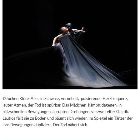
©Jochen Klenk Alles in Schwarz, vernebelt, pulsierende Herzfrequenz,
lauter Atmen, der Tod ist spürbar. Das Mädchen kämpft dagegen, in
blitzschnellen Bewegungen, abrupten Drehungen, verzweifelter Gestik.
Lautlos fällt sie zu Boden und bäumt sich wieder. Im Spiegel ein Tänzer der
ihre Bewegungen dupliziert. Der Tod nähert sich.