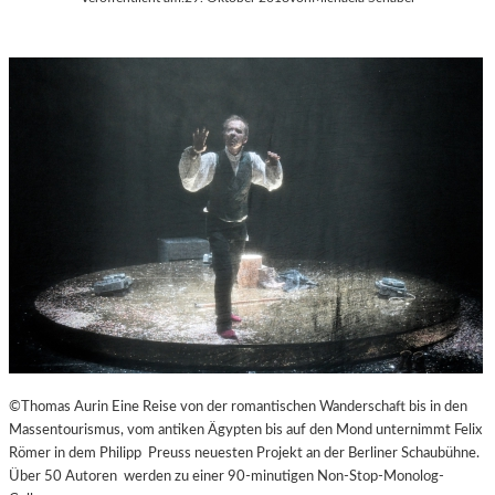
©Thomas Aurin Eine Reise von der romantischen Wanderschaft bis in den
Massentourismus, vom antiken Ägypten bis auf den Mond unternimmt Felix
Römer in dem Philipp Preuss neuesten Projekt an der Berliner Schaubühne.
Über 50 Autoren werden zu einer 90-minutigen Non-Stop-Monolog-