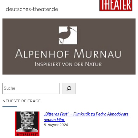
S
u
c
NEUESTE BEITRÄGE
h
e
„Bitteres Fest“ – Filmkritik zu Pedro Almodóvars
n
neuem Film
8. August 2026