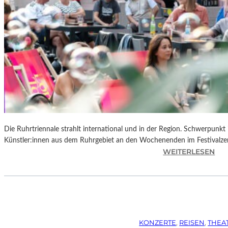
Die Ruhrtriennale strahlt international und in der Region. Schwerpunkt
Künstler:innen aus dem Ruhrgebiet an den Wochenenden im Festivalze
:
WEITERLESEN
R
U
H
R
T
R
KONZERTE
, 
REISEN
, 
THEA