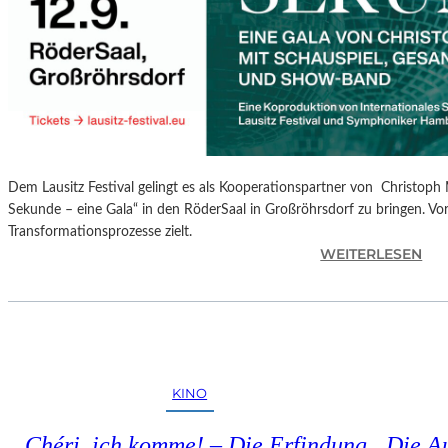
S
P
R
O
G
R
A
M
Dem Lausitz Festival gelingt es als Kooperationspartner von Christoph 
M
Sekunde – eine Gala“ in den RöderSaal in Großröhrsdorf zu bringen. Vorb
I
Transformationsprozesse zielt.
M
:
WEITERLESEN
W
C
U
H
N
R
D
I
E
S
R
T
L
KINO
O
A
P
N
„Chéri, ich komme! – Die Erfindung
Die A