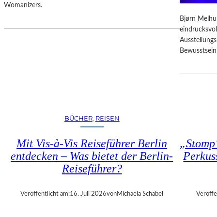
D
Womanizers.
T
F
E
Bjørn Melhus
R
S
eindrucksvol
E
E
Ausstellung
I
K
Bewusstsein
E
U
R
N
E
D
I
E
N
–
T
E
R
BÜCHER
, 
REISEN
I
I
N
T
Mit Vis-à-Vis Reiseführer Berlin
„Stomp“
E
T
entdecken – Was bietet der Berlin-
Perkus
G
Reiseführer?
A
L
A
Veröffentlicht am:
16. Juli 2026
von
Michaela Schabel
Veröffe
“
: