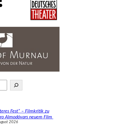
teres Fest“ – Filmkritik zu
ro Almodóvars neuem Film
ugust 2026