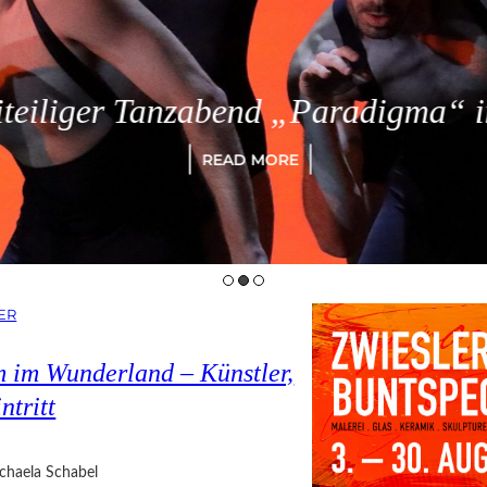
eiliger Tanzabend „Paradigma“ in
READ MORE
ER
 im Wunderland – Künstler,
ntritt
chaela Schabel