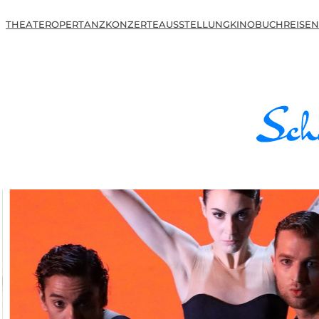
THEATER
OPER
TANZ
KONZERTE
AUSSTELLUNG
KINO
BUCH
REISEN