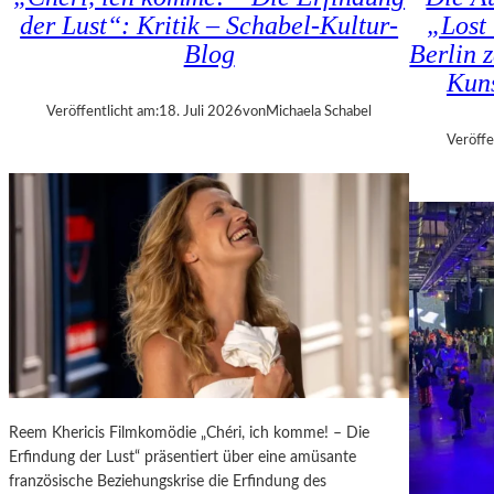
H
D
der Lust“: Kritik – Schabel-Kultur-
„Lost 
M
–
Blog
Berlin 
A
K
R
Kuns
Ü
T
N
Veröffentlicht am:
18. Juli 2026
von
Michaela Schabel
H
S
Veröffe
A
T
L
L
E
E
R
R
S
,
„
T
E
E
R
R
S
M
T
I
E
N
L
E
Reem Khericis Filmkomödie „Chéri, ich komme! – Die
E
U
Erfindung der Lust“ präsentiert über eine amüsante
T
N
französische Beziehungskrise die Erfindung des
Z