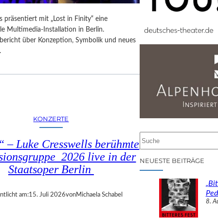
 präsentiert mit „Lost in Finity“ eine
le Multimedia-Installation in Berlin.
sbericht über Konzeption, Symbolik und neues
.
KONZERTE
S
 – Luke Cresswells berühmte
u
sionsgruppe 2026 live in der
c
NEUESTE BEITRÄGE
Staatsoper Berlin
h
e
„Bit
n
Ped
ntlicht am:
15. Juli 2026
von
Michaela Schabel
8. A