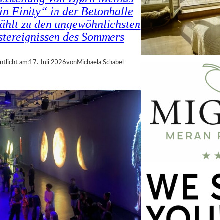
in Finity“ in der Betonhalle
zählt zu den ungewöhnlichsten
tereignissen des Sommers
ntlicht am:
17. Juli 2026
von
Michaela Schabel