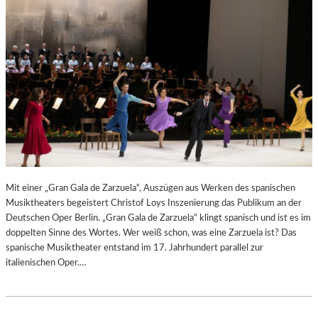
N
6
D
S
H
U
T
–
K
O
N
Z
E
R
Mit einer „Gran Gala de Zarzuela“, Auszügen aus Werken des spanischen
T
Musiktheaters begeistert Christof Loys Inszenierung das Publikum an der
K
Deutschen Oper Berlin. „Gran Gala de Zarzuela“ klingt spanisch und ist es im
R
doppelten Sinne des Wortes. Wer weiß schon, was eine Zarzuela ist? Das
I
spanische Musiktheater entstand im 17. Jahrhundert parallel zur
T
italienischen Oper.…
I
K
–
A