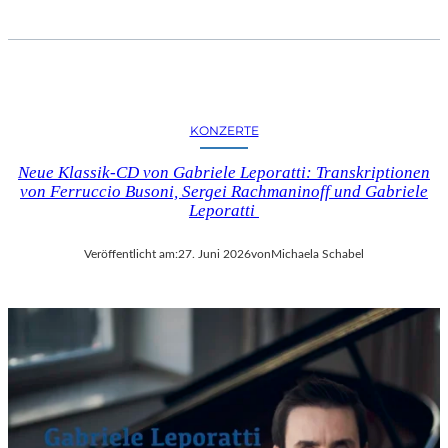
KONZERTE
Neue Klassik-CD von Gabriele Leporatti: Transkriptionen
von Ferruccio Busoni, Sergei Rachmaninoff und Gabriele
Leporatti
Veröffentlicht am:
27. Juni 2026
von
Michaela Schabel