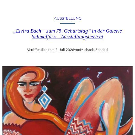
U
S
B
AUSSTELLUNG
L
I
„Elvira Bach – zum 75. Geburtstag“ in der Galerie
Schmalfuss – Ausstellungsbericht
C
K
A
Veröffentlicht am:
5. Juli 2026
von
Michaela Schabel
U
F
M
O
Z
A
R
T
S
2
7
0
.