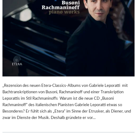
„Rezension des neuen Etera-Classics-Albums von Gabriele Leporatti mit
Bachtranskriptionen von Busoni, Rachmaninoff und einer Transkription
Leporattis im Stil Rachmaninoffs Warum ist die neue CD „Busoni
Rachmaninoff“ des italienischen Pianisten Gabriele Leporatti etwas so
Besonderes? Er fühlt sich als „Etera“ im Sinne der Etrusker, als Diener, und
zwar im Dienste der Musik. Deshalb gründete er vor…