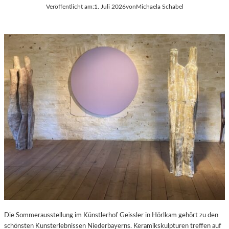
Veröffentlicht am:
1. Juli 2026
von
Michaela Schabel
Die Sommerausstellung im Künstlerhof Geissler in Hörlkam gehört zu den
schönsten Kunsterlebnissen Niederbayerns. Keramikskulpturen treffen auf