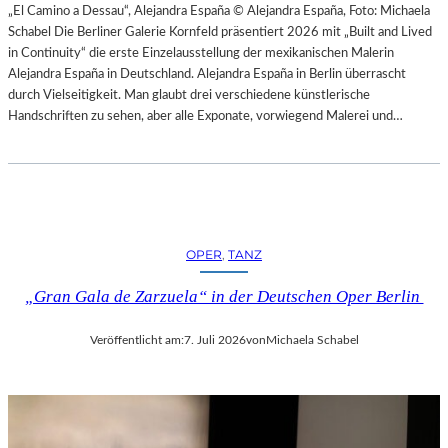
H
„El Camino a Dessau“, Alejandra España © Alejandra España, Foto: Michaela
E
E
Schabel Die Berliner Galerie Kornfeld präsentiert 2026 mit „Built and Lived
N
S
in Continuity“ die erste Einzelausstellung der mexikanischen Malerin
–
T
Alejandra España in Deutschland. Alejandra España in Berlin überrascht
O
E
durch Vielseitigkeit. Man glaubt drei verschiedene künstlerische
P
R
Handschriften zu sehen, aber alle Exponate, vorwiegend Malerei und…
E
P
R
I
N
E
F
T
E
R
S
O
T
OPER
, 
TANZ
E
S
P
P
„Gran Gala de Zarzuela“ in der Deutschen Oper Berlin
A
I
O
E
Veröffentlicht am:
7. Juli 2026
von
Michaela Schabel
L
L
O
E
–
2
L
0
A
2