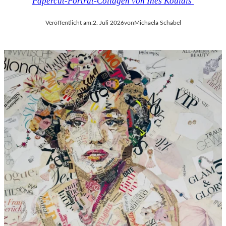
Papercut-Porträt-Collagen von Ines Kouidis
Veröffentlicht am:
2. Juli 2026
von
Michaela Schabel