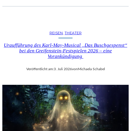
REISEN
, 
THEATER
Uraufführung des Karl-May-Musical „Das Buschgespenst“
bei den Greifenstein-Festspielen 2026 – eine
Vorankündigung
Veröffentlicht am:
3. Juli 2026
von
Michaela Schabel