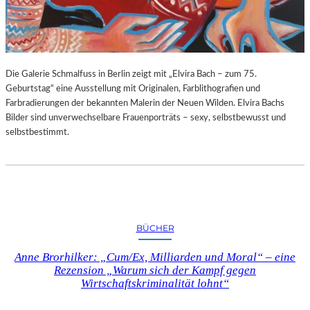
G
E
B
U
R
Die Galerie Schmalfuss in Berlin zeigt mit „Elvira Bach – zum 75.
T
Geburtstag“ eine Ausstellung mit Originalen, Farblithografien und
S
Farbradierungen der bekannten Malerin der Neuen Wilden. Elvira Bachs
T
Bilder sind unverwechselbare Frauenporträts – sexy, selbstbewusst und
A
selbstbestimmt.
G
BÜCHER
Anne Brorhilker: „Cum/Ex, Milliarden und Moral“ – eine
Rezension „Warum sich der Kampf gegen
Wirtschaftskriminalität lohnt“