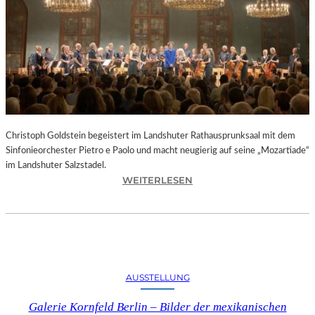
O
D
S
„
F
A
U
S
T
Christoph Goldstein begeistert im Landshuter Rathausprunksaal mit dem
“
Sinfonieorchester Pietro e Paolo und macht neugierig auf seine „Mozartiade“
A
im Landshuter Salzstadel.
N
:
WEITERLESEN
D
C
E
H
R
R
B
I
A
S
Y
T
E
AUSSTELLUNG
O
R
P
I
Galerie Kornfeld Berlin – Bilder der mexikanischen
H
S