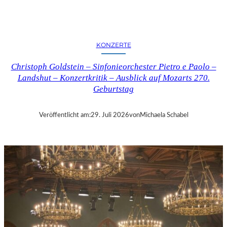
E
R
N
K
KONZERTE
R
I
Christoph Goldstein – Sinfonieorchester Pietro e Paolo –
T
Landshut – Konzertkritik – Ausblick auf Mozarts 270.
I
Geburtstag
K
–
C
Veröffentlicht am:
29. Juli 2026
von
Michaela Schabel
H
A
R
L
E
S
G
O
U
N