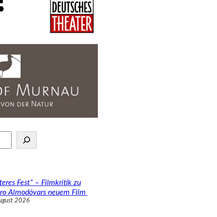
teres Fest“ – Filmkritik zu
ro Almodóvars neuem Film
ugust 2026