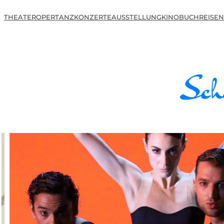
THEATER
OPER
TANZ
KONZERTE
AUSSTELLUNG
KINO
BUCH
REISEN