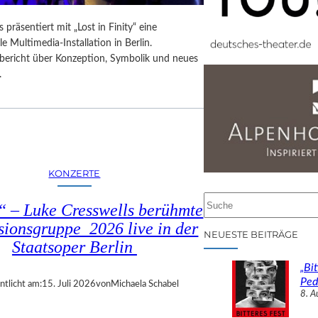
 präsentiert mit „Lost in Finity“ eine
le Multimedia-Installation in Berlin.
sbericht über Konzeption, Symbolik und neues
.
KONZERTE
S
 – Luke Cresswells berühmte
u
sionsgruppe 2026 live in der
c
NEUESTE BEITRÄGE
Staatsoper Berlin
h
e
„Bit
n
Ped
ntlicht am:
15. Juli 2026
von
Michaela Schabel
8. A