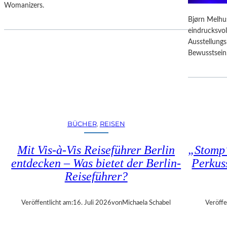
D
Womanizers.
T
F
E
Bjørn Melhus
R
S
eindrucksvol
E
E
Ausstellung
I
K
Bewusstsein
E
U
R
N
E
D
I
E
N
–
T
E
R
BÜCHER
, 
REISEN
I
I
N
T
Mit Vis-à-Vis Reiseführer Berlin
„Stomp“
E
T
entdecken – Was bietet der Berlin-
Perkus
G
Reiseführer?
A
L
A
Veröffentlicht am:
16. Juli 2026
von
Michaela Schabel
Veröffe
“
: