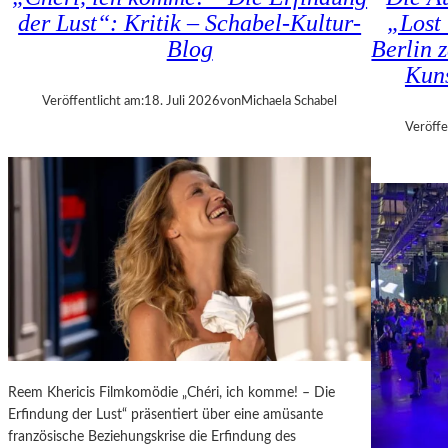
H
D
der Lust“: Kritik – Schabel-Kultur-
„Lost 
M
–
Blog
Berlin 
A
K
R
Kuns
Ü
T
N
Veröffentlicht am:
18. Juli 2026
von
Michaela Schabel
H
S
Veröffe
A
T
L
L
E
E
R
R
S
,
„
T
E
E
R
R
S
M
T
I
E
N
L
E
Reem Khericis Filmkomödie „Chéri, ich komme! – Die
E
U
Erfindung der Lust“ präsentiert über eine amüsante
T
N
französische Beziehungskrise die Erfindung des
Z