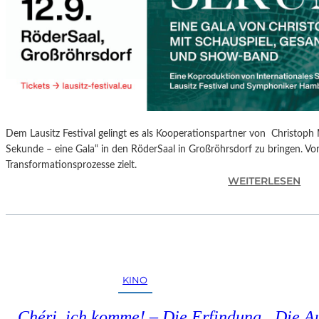
S
P
R
O
G
R
A
M
Dem Lausitz Festival gelingt es als Kooperationspartner von Christoph 
M
Sekunde – eine Gala“ in den RöderSaal in Großröhrsdorf zu bringen. Vorb
I
Transformationsprozesse zielt.
M
:
WEITERLESEN
W
C
U
H
N
R
D
I
E
S
R
T
L
KINO
O
A
P
N
„Chéri, ich komme! – Die Erfindung
Die A