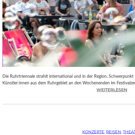
Die Ruhrtriennale strahlt international und in der Region. Schwerpunkt
Künstler:innen aus dem Ruhrgebiet an den Wochenenden im Festivalze
:
WEITERLESEN
R
U
H
R
T
R
KONZERTE
, 
REISEN
, 
THEA