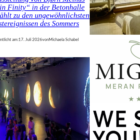
in Finity“ in der Betonhalle
zählt zu den ungewöhnlichsten
tereignissen des Sommers
ntlicht am:
17. Juli 2026
von
Michaela Schabel