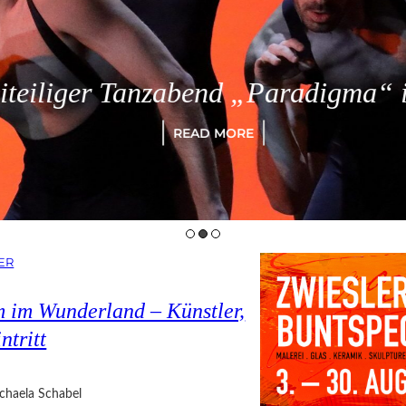
eiliger Tanzabend „Paradigma“ in
READ MORE
ER
 im Wunderland – Künstler,
ntritt
chaela Schabel