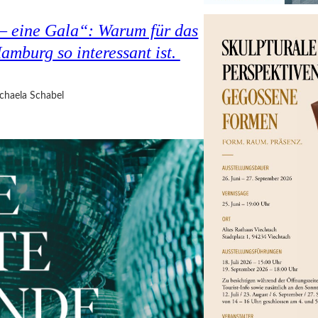
 – eine Gala“: Warum für das
amburg so interessant ist.
chaela Schabel