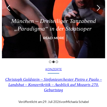
Dreiteiliger Tanzabend
Triest 
a“ in der Staatsoper
READ MORE
KONZERTE
Christoph Goldstein – Sinfonieorchester Pietro e Paolo –
Landshut – Konzertkritik – Ausblick auf Mozarts 270.
Geburtstag
Veröffentlicht am:
29. Juli 2026
von
Michaela Schabel