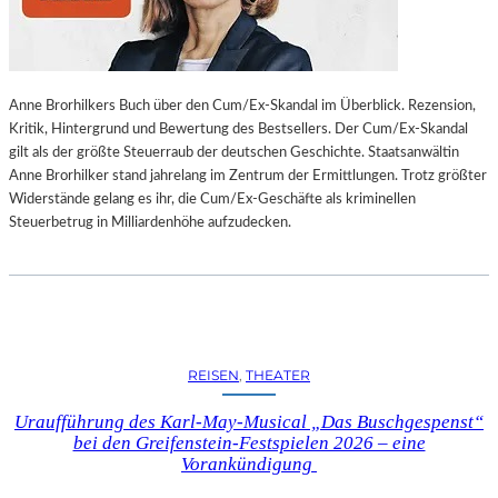
L
L
U
N
Anne Brorhilkers Buch über den Cum/Ex-Skandal im Überblick. Rezension,
G
Kritik, Hintergrund und Bewertung des Bestsellers. Der Cum/Ex-Skandal
S
gilt als der größte Steuerraub der deutschen Geschichte. Staatsanwältin
B
Anne Brorhilker stand jahrelang im Zentrum der Ermittlungen. Trotz größter
E
Widerstände gelang es ihr, die Cum/Ex-Geschäfte als kriminellen
R
Steuerbetrug in Milliardenhöhe aufzudecken.
I
C
H
T
V
O
N
REISEN
, 
THEATER
S
C
Uraufführung des Karl-May-Musical „Das Buschgespenst“
H
bei den Greifenstein-Festspielen 2026 – eine
A
Vorankündigung
B