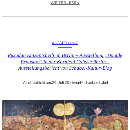
:
WEITERLESEN
C
H
R
I
S
T
AUSSTELLUNG
O
P
Rusudan Khizanishvili in Berlin – Ausstellung „Double
H
Exposure“ in der Kornfeld Galerie Berlin –
G
Ausstellungsbericht von Schabel-Kultur-Blog
O
L
D
Veröffentlicht am:
26. Juli 2026
von
Michaela Schabel
S
T
E
I
N
–
S