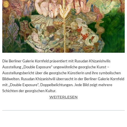
I
N
F
O
N
I
E
O
R
C
H
Die Berliner Galerie Kornfeld präsentiert mit Rusudan Khizanishvilis
E
Ausstellung „Double Exposure“ ungewöhnliche georgische Kunst –
S
Ausstellungsbericht über die georgische Künstlerin und ihre symbolischen
T
Bildwelten. Rusudan Khizanishvili überrascht in der Berliner Galerie Kornfeld
E
mit „Double Exposure“, Doppelbelichtungen. Jede Bild zeigt mehrere
R
Schichten der georgischen Kultur.
P
:
WEITERLESEN
I
R
E
U
T
S
R
U
O
D