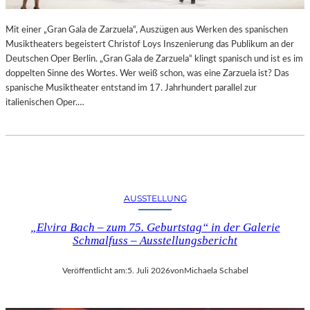
R
L
T
I
Mit einer „Gran Gala de Zarzuela“, Auszügen aus Werken des spanischen
K
N
Musiktheaters begeistert Christof Loys Inszenierung das Publikum an der
R
–
Deutschen Oper Berlin. „Gran Gala de Zarzuela“ klingt spanisch und ist es im
I
A
doppelten Sinne des Wortes. Wer weiß schon, was eine Zarzuela ist? Das
T
U
spanische Musiktheater entstand im 17. Jahrhundert parallel zur
I
S
italienischen Oper.…
K
S
–
T
A
E
U
L
S
L
B
U
L
N
AUSSTELLUNG
I
G
C
„Elvira Bach – zum 75. Geburtstag“ in der Galerie
„
K
Schmalfuss – Ausstellungsbericht
D
A
O
U
U
Veröffentlicht am:
5. Juli 2026
von
Michaela Schabel
F
B
M
L