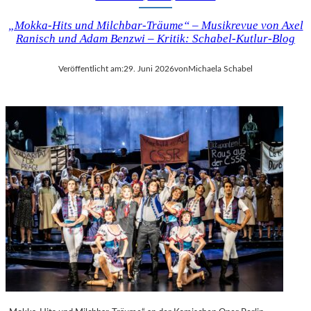
„Mokka-Hits und Milchbar-Träume“ – Musikrevue von Axel
Ranisch und Adam Benzwi – Kritik: Schabel-Kutlur-Blog
Veröffentlicht am:
29. Juni 2026
von
Michaela Schabel