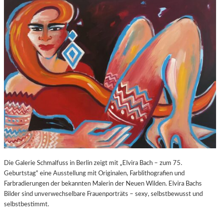
O
E
Z
E
A
X
R
P
T
O
S
S
2
U
7
R
0
E
.
“
G
I
E
N
B
D
U
E
R
R
T
K
Die Galerie Schmalfuss in Berlin zeigt mit „Elvira Bach – zum 75.
S
O
Geburtstag“ eine Ausstellung mit Originalen, Farblithografien und
T
R
Farbradierungen der bekannten Malerin der Neuen Wilden. Elvira Bachs
A
N
Bilder sind unverwechselbare Frauenporträts – sexy, selbstbewusst und
G
F
selbstbestimmt.
E
L