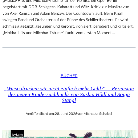
„Mokka-Hits und Milchbar-Träume“ an der Komischen Oper Berlin
begeistert mit DDR-Schlagern, Kabarett und Witz. Kritik zur Musikrevue
von Axel Ranisch und Adam Benzwi. Der Countdown läuft. Beim Knall
swingen Band und Orchester auf der Bühne des Schillertheaters. Es wird
schmissig getanzt, gesungen und geröhrt, ironisiert, parodiert und kritisiert.
„Mokka-Hits und Milchbar-Träume“ funkt vom ersten Moment…
BÜCHER
„Wieso drucken wir nicht einfach mehr Geld?“ – Rezension
des neuen Kindersachbuchs von Saskia Hödl und Sonja
Stangl
Veröffentlicht am:
28. Juni 2026
von
Michaela Schabel