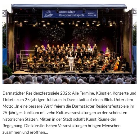
Darmstädter Residenzfestspiele 2026: Alle Termine, Künstler, Konzerte und
Tickets zum 25-jährigen Jubiläum in Darmstadt auf einen Blick. Unter dem
Motto „In eine bessere Welt“ feiern die Darmstädter Residenzfestspiele ihr
25-jähriges Jubiläum mit zehn Kulturveranstaltungen an den schönsten
historischen Stätten. Mitten in der Stadt schafft Kunst Räume der
Begegnung. Die künstlerischen Veranstaltungen bringen Menschen
zusammen und eröffnen…