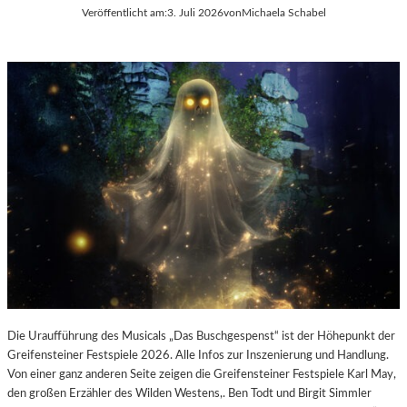
E
Veröffentlicht am:
3. Juli 2026
von
Michaela Schabel
L
-
K
U
L
T
U
R
-
B
L
O
G
Die Uraufführung des Musicals „Das Buschgespenst“ ist der Höhepunkt der
Greifensteiner Festspiele 2026. Alle Infos zur Inszenierung und Handlung.
Von einer ganz anderen Seite zeigen die Greifensteiner Festspiele Karl May,
den großen Erzähler des Wilden Westens,. Ben Todt und Birgit Simmler