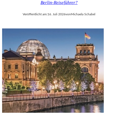
Berlin-Reiseführer?
V
A
Veröffentlicht am:
16. Juli 2026
von
Michaela Schabel
L
D
I
E
S
E
K
O
P
R
O
D
U
K
T
I
O
N
M