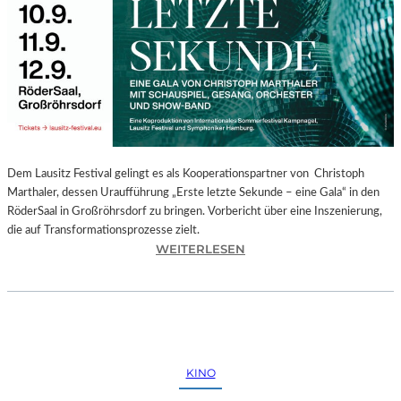
E
G
I
O
N
A
L
E
S
P
Dem Lausitz Festival gelingt es als Kooperationspartner von Christoph
R
Marthaler, dessen Uraufführung „Erste letzte Sekunde – eine Gala“ in den
O
RöderSaal in Großröhrsdorf zu bringen. Vorbericht über eine Inszenierung,
G
die auf Transformationsprozesse zielt.
R
:
WEITERLESEN
A
C
M
H
M
R
I
I
M
S
W
T
KINO
U
O
N
P