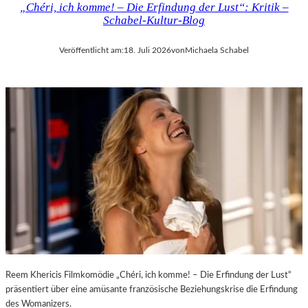
„Chéri, ich komme! – Die Erfindung der Lust“: Kritik –
D
H
Schabel-Kultur-Blog
E
M
R
A
Veröffentlicht am:
18. Juli 2026
von
Michaela Schabel
L
R
A
T
N
H
D
A
–
L
K
E
Ü
R
N
S
S
„
T
E
L
R
E
S
R
T
,
E
T
L
E
E
Reem Khericis Filmkomödie „Chéri, ich komme! – Die Erfindung der Lust“
R
T
präsentiert über eine amüsante französische Beziehungskrise die Erfindung
M
Z
des Womanizers.