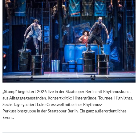
T
I
S
T
.
„Stomp“ begeistert 2026 live in der Staatsoper Berlin mit Rhythmuskunst
aus Alltagsgegenständen. Konzertkritik: Hintergründe, Tournee, Highlights.
Sechs Tage gastiert Luke Cresswell mit seiner Rhythmus-
Perkussionsgruppe in der Staatsoper Berlin. Ein ganz außerordentliches
Event.