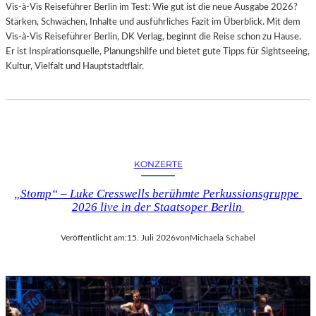
Vis-à-Vis Reiseführer Berlin im Test: Wie gut ist die neue Ausgabe 2026?
I
Stärken, Schwächen, Inhalte und ausführliches Fazit im Überblick. Mit dem
T
Vis-à-Vis Reiseführer Berlin, DK Verlag, beginnt die Reise schon zu Hause.
H
Er ist Inspirationsquelle, Planungshilfe und bietet gute Tipps für Sightseeing,
A
Kultur, Vielfalt und Hauptstadtflair.
M
B
U
R
G
S
O
KONZERTE
I
N
„Stomp“ – Luke Cresswells berühmte Perkussionsgruppe
T
2026 live in der Staatsoper Berlin
E
R
Veröffentlicht am:
15. Juli 2026
von
Michaela Schabel
E
S
S
A
N