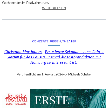
Wochenenden im Festivalzentrum.
:
WEITERLESEN
R
U
H
R
T
R
KONZERTE
, 
REISEN
, 
THEATER
I
E
Christoph Marthalers „Erste letzte Sekunde – eine Gala“:
N
Warum für das Lausitz Festival diese Koproduktion mit
N
Hamburg so interessant ist.
A
L
E
Veröffentlicht am:
1. August 2026
von
Michaela Schabel
2
0
2
6
–
R