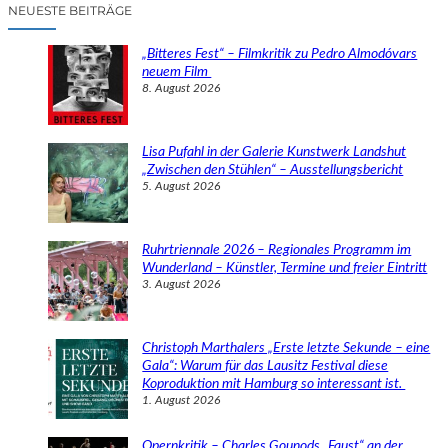
c
NEUESTE BEITRÄGE
h
e
„Bitteres Fest“ – Filmkritik zu Pedro Almodóvars
n
neuem Film
8. August 2026
Lisa Pufahl in der Galerie Kunstwerk Landshut
„Zwischen den Stühlen“ – Ausstellungsbericht
5. August 2026
Ruhrtriennale 2026 – Regionales Programm im
Wunderland – Künstler, Termine und freier Eintritt
3. August 2026
Christoph Marthalers „Erste letzte Sekunde – eine
Gala“: Warum für das Lausitz Festival diese
Koproduktion mit Hamburg so interessant ist.
1. August 2026
Opernkritik – Charles Gounods „Faust“ an der