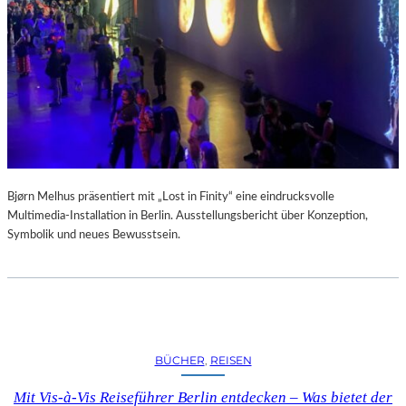
A
R
U
M
F
Ü
R
D
A
S
L
Bjørn Melhus präsentiert mit „Lost in Finity“ eine eindrucksvolle
A
Multimedia-Installation in Berlin. Ausstellungsbericht über Konzeption,
U
Symbolik und neues Bewusstsein.
S
I
T
Z
F
E
BÜCHER
, 
REISEN
S
T
Mit Vis-à-Vis Reiseführer Berlin entdecken – Was bietet der
I