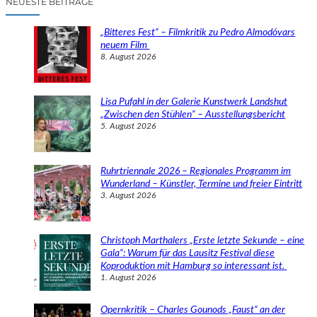
NEUESTE BEITRÄGE
h
e
„Bitteres Fest“ – Filmkritik zu Pedro Almodóvars
n
neuem Film
8. August 2026
Lisa Pufahl in der Galerie Kunstwerk Landshut
„Zwischen den Stühlen“ – Ausstellungsbericht
5. August 2026
Ruhrtriennale 2026 – Regionales Programm im
Wunderland – Künstler, Termine und freier Eintritt
3. August 2026
Christoph Marthalers „Erste letzte Sekunde – eine
Gala“: Warum für das Lausitz Festival diese
Koproduktion mit Hamburg so interessant ist.
1. August 2026
Opernkritik – Charles Gounods „Faust“ an der