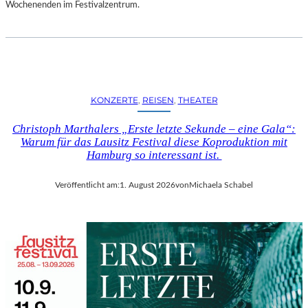
D
Wochenenden im Festivalzentrum.
S
H
U
T
„
Z
KONZERTE
, 
REISEN
, 
THEATER
W
I
Christoph Marthalers „Erste letzte Sekunde – eine Gala“:
S
Warum für das Lausitz Festival diese Koproduktion mit
C
Hamburg so interessant ist.
H
E
Veröffentlicht am:
1. August 2026
von
Michaela Schabel
N
D
E
N
S
T
Ü
H
L