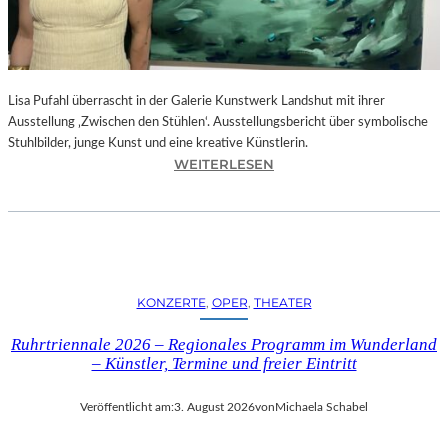
E
D
R
O
Lisa Pufahl überrascht in der Galerie Kunstwerk Landshut mit ihrer
A
Ausstellung ‚Zwischen den Stühlen‘. Ausstellungsbericht über symbolische
L
Stuhlbilder, junge Kunst und eine kreative Künstlerin.
M
:
WEITERLESEN
O
L
D
I
Ó
S
V
A
A
P
R
U
S
KONZERTE
, 
OPER
, 
THEATER
F
N
A
E
Ruhrtriennale 2026 – Regionales Programm im Wunderland
H
U
– Künstler, Termine und freier Eintritt
L
E
I
M
Veröffentlicht am:
3. August 2026
von
Michaela Schabel
N
F
D
I