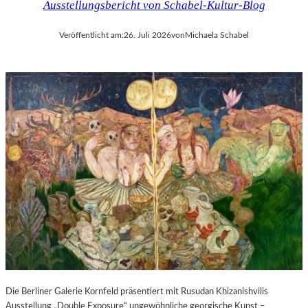
Ausstellungsbericht von Schabel-Kultur-Blog
Veröffentlicht am:
26. Juli 2026
von
Michaela Schabel
Die Berliner Galerie Kornfeld präsentiert mit Rusudan Khizanishvilis
Ausstellung „Double Exposure“ ungewöhnliche georgische Kunst –