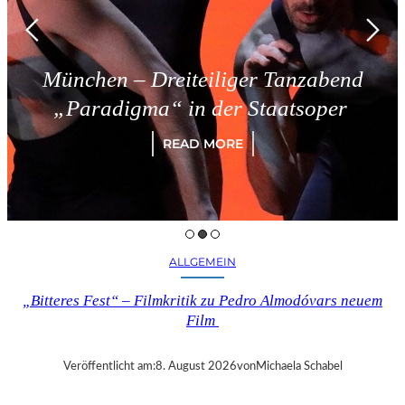
 Dreiteiliger Tanzabend
Triest
ma“ in der Staatsoper
READ MORE
ALLGEMEIN
„Bitteres Fest“ – Filmkritik zu Pedro Almodóvars neuem
Film
Veröffentlicht am:
8. August 2026
von
Michaela Schabel