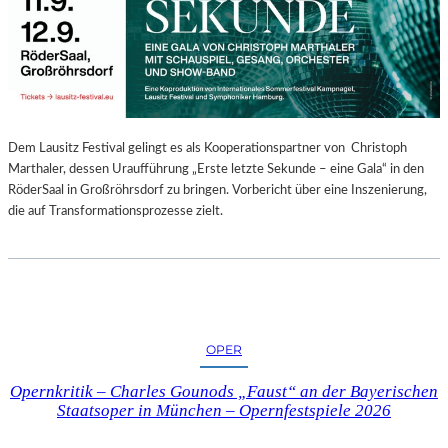
E
N
“
–
A
U
S
Dem Lausitz Festival gelingt es als Kooperationspartner von Christoph
S
Marthaler, dessen Uraufführung „Erste letzte Sekunde – eine Gala“ in den
T
RöderSaal in Großröhrsdorf zu bringen. Vorbericht über eine Inszenierung,
E
die auf Transformationsprozesse zielt.
L
L
U
N
G
S
OPER
B
E
Opernkritik – Charles Gounods „Faust“ an der Bayerischen
R
Staatsoper in München – Opernfestspiele 2026
I
C