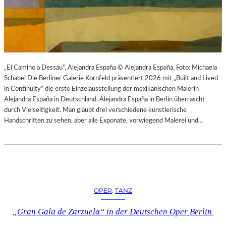
K
S
T
O
I
P
O
E
N
R
M
I
I
N
„El Camino a Dessau“, Alejandra España © Alejandra España, Foto: Michaela
T
M
Schabel Die Berliner Galerie Kornfeld präsentiert 2026 mit „Built and Lived
H
Ü
in Continuity“ die erste Einzelausstellung der mexikanischen Malerin
A
N
Alejandra España in Deutschland. Alejandra España in Berlin überrascht
M
C
durch Vielseitigkeit. Man glaubt drei verschiedene künstlerische
B
H
Handschriften zu sehen, aber alle Exponate, vorwiegend Malerei und…
U
E
R
N
G
–
S
O
O
P
I
E
OPER
, 
TANZ
N
R
T
N
„Gran Gala de Zarzuela“ in der Deutschen Oper Berlin
E
F
R
E