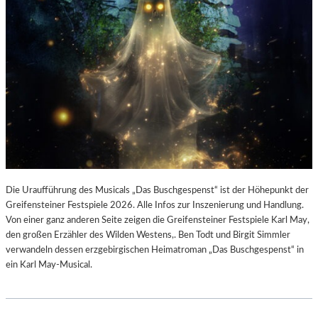
Die Uraufführung des Musicals „Das Buschgespenst“ ist der Höhepunkt der
Greifensteiner Festspiele 2026. Alle Infos zur Inszenierung und Handlung.
Von einer ganz anderen Seite zeigen die Greifensteiner Festspiele Karl May,
den großen Erzähler des Wilden Westens,. Ben Todt und Birgit Simmler
verwandeln dessen erzgebirgischen Heimatroman „Das Buschgespenst“ in
ein Karl May-Musical.