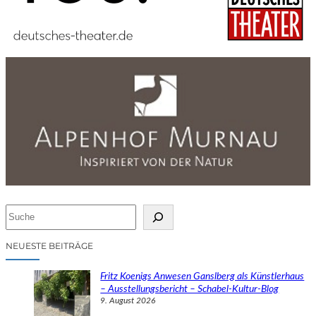
S
u
c
NEUESTE BEITRÄGE
h
e
Fritz Koenigs Anwesen Ganslberg als Künstlerhaus
n
– Ausstellungsbericht – Schabel-Kultur-Blog
9. August 2026