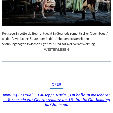
T
E
L
E
T
Z
T
Regisseurin Lotte de Beer entdeckt in Gounods romantischer Oper „Faust“
E
an der Bayerischen Staatsoper in der Liebe den existenziellen
S
Spannungsbogen zwischen Egoismus und sozialer Verantwortung.
E
:
WEITERLESEN
K
O
U
P
N
E
D
R
E
N
–
K
OPER
E
R
I
I
Immling Festival – Giuseppe Verdis „Un ballo in maschera“
N
T
– Vorbericht zur Opernpremiere am 18. Juli im Gut Immling
E
I
im Chiemgau
G
K
A
–