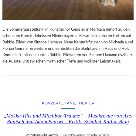
Die Sommerausstellung im Künstlerhof Geissler in Hörlkam gehört zu den
schönsten Kunsterlebnissen Niederbayerns. Keramikskulpturen treffen auf
Bubble-Bilder von Simone Hamann. Neue Keramikfiguren von Michaela aund
Florian Geissler erweitern und verdichten die Skulpturen in Haus und Hof.
Kombiniert mit den bunten Bubble-Bildwelten von Simone Hamann oszilliert
die Ausstellung zwischen mythischer Tiefe und wolkiger Leichtigkeit.
KONZERTE
, 
TANZ
, 
THEATER
„Mokka-Hits und Milchbar-Träume“ – Musikrevue von Axel
Ranisch und Adam Benzwi – Kritik: Schabel-Kutlur-Blog
Veröffentlicht am:
29. Juni 2026
von
Michaela Schabel