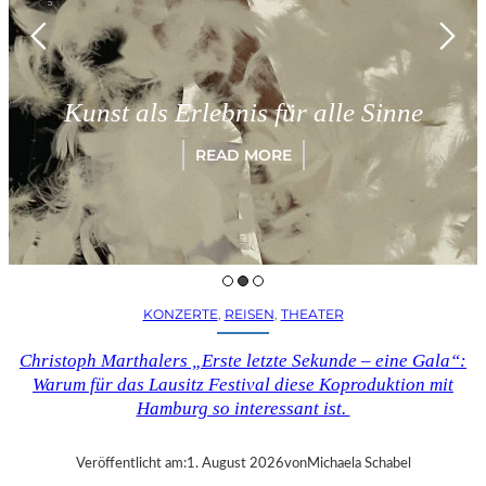
Münche
 als Erlebnis für alle Sinne
„Para
READ MORE
KONZERTE
, 
REISEN
, 
THEATER
Christoph Marthalers „Erste letzte Sekunde – eine Gala“:
Warum für das Lausitz Festival diese Koproduktion mit
Hamburg so interessant ist.
Veröffentlicht am:
1. August 2026
von
Michaela Schabel