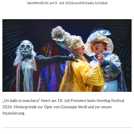
Veröffentlicht am:
9. Juli 2026
von
Michaela Schabel
L
C
A
H
“
A
:
R
W
L
A
E
R
S
U
G
M
O
F
U
Ü
N
R
O
D
D
A
S
S
„
L
F
„Un ballo in maschera“ feiert am 18. Juli Premiere beim Immling Festival
A
A
2026. Hintergründe zur Oper von Giuseppe Verdi und zur neuen
U
U
Inszenierung.
S
S
I
T
T
“