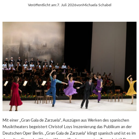
Veröffentlicht am:
7. Juli 2026
von
Michaela Schabel
E
S
S
T
S
S
A
P
N
I
T
E
I
L
S
E
T
2
.
0
2
6
Mit einer „Gran Gala de Zarzuela“, Auszügen aus Werken des spanischen
Musiktheaters begeistert Christof Loys Inszenierung das Publikum an der
Deutschen Oper Berlin. „Gran Gala de Zarzuela“ klingt spanisch und ist es im