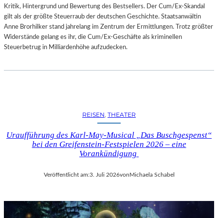
Kritik, Hintergrund und Bewertung des Bestsellers. Der Cum/Ex-Skandal
gilt als der größte Steuerraub der deutschen Geschichte. Staatsanwältin
Anne Brorhilker stand jahrelang im Zentrum der Ermittlungen. Trotz größter
Widerstände gelang es ihr, die Cum/Ex-Geschäfte als kriminellen
Steuerbetrug in Milliardenhöhe aufzudecken.
REISEN
, 
THEATER
Uraufführung des Karl-May-Musical „Das Buschgespenst“
bei den Greifenstein-Festspielen 2026 – eine
Vorankündigung
Veröffentlicht am:
3. Juli 2026
von
Michaela Schabel