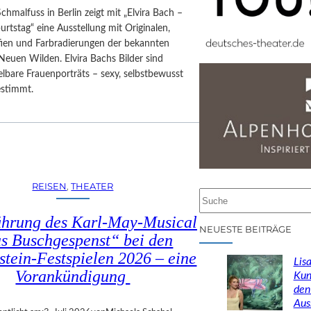
Schmalfuss in Berlin zeigt mit „Elvira Bach –
rtstag“ eine Ausstellung mit Originalen,
afien und Farbradierungen der bekannten
Neuen Wilden. Elvira Bachs Bilder sind
lbare Frauenporträts – sexy, selbstbewusst
estimmt.
REISEN
, 
THEATER
S
u
ührung des Karl-May-Musical
c
NEUESTE BEITRÄGE
s Buschgespenst“ bei den
h
stein-Festspielen 2026 – eine
e
Lisa
n
Vorankündigung
Kun
den
Aus