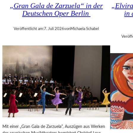
K
„Gran Gala de Zarzuela“ in der
„Elvir
N
H
Deutschen Oper Berlin
in
D
I
S
Z
H
A
Veröffentlicht am:
7. Juli 2026
von
Michaela Schabel
U
N
Veröff
T
I
–
S
K
H
O
V
N
I
Z
L
E
I
R
T
I
K
N
R
B
I
E
T
R
I
L
Mit einer „Gran Gala de Zarzuela“, Auszügen aus Werken
K
I