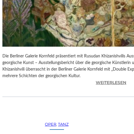
H
E
S
T
E
R
P
I
E
Die Berliner Galerie Kornfeld präsentiert mit Rusudan Khizanishvilis A
T
georgische Kunst – Ausstellungsbericht über die georgische Künstlerin
R
Khizanishvili überrascht in der Berliner Galerie Kornfeld mit „Double Ex
O
mehrere Schichten der georgischen Kultur.
E
:
WEITERLESEN
P
R
A
U
O
S
L
U
O
D
–
A
OPER
, 
TANZ
L
N
A