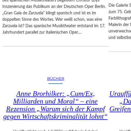
des spanischen Musiktheaters begeistert Christof Loys
–
N
Die Galerie 
Inszenierung das Publikum an der Deutschen Oper Berlin.
A
–
zum 75. Gebu
„Gran Gala de Zarzuela“ klingt spanisch und ist es im
U
A
Farblithogr
doppelten Sinne des Wortes. Wer weiß schon, was eine
S
U
Malerin der 
Zarzuela ist? Das spanische Musiktheater entstand im 17.
B
S
unverwechse
Jahrhundert parallel zur italienischen Oper.…
L
S
und selbstb
I
T
C
E
K
L
A
L
U
U
F
N
BÜCHER
M
G
O
„
Anne Brorhilker: „Cum/Ex,
Urauff
Z
D
A
Milliarden und Moral“ – eine
„Da
O
R
Rezension „Warum sich der Kampf
Greifen
U
T
B
gegen Wirtschaftskriminalität lohnt“
S
L
2
E