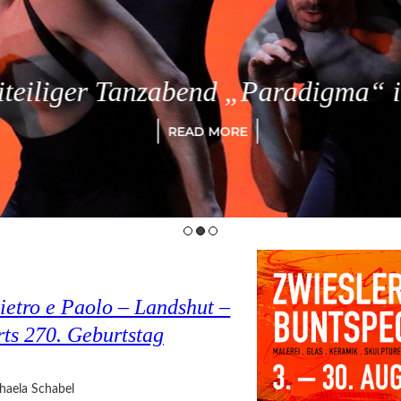
eiliger Tanzabend „Paradigma“ in
READ MORE
ietro e Paolo – Landshut –
rts 270. Geburtstag
haela Schabel