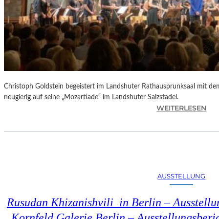
Christoph Goldstein begeistert im Landshuter Rathausprunksaal mit de
neugierig auf seine „Mozartiade“ im Landshuter Salzstadel.
:
WEITERLESEN
C
H
R
I
S
T
AUSSTELLUNG
O
P
Rusudan Khizanishvili in Berlin – Ausstell
H
G
Kornfeld Galerie Berlin – Ausstellungsberi