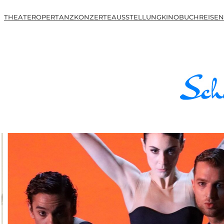
THEATER
OPER
TANZ
KONZERTE
AUSSTELLUNG
KINO
BUCH
REISEN