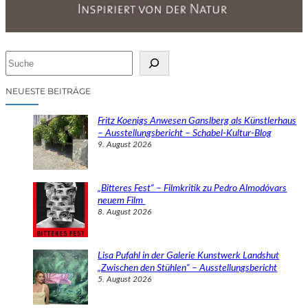
S
u
c
NEUESTE BEITRÄGE
h
e
Fritz Koenigs Anwesen Ganslberg als Künstlerhaus
n
– Ausstellungsbericht – Schabel-Kultur-Blog
9. August 2026
„Bitteres Fest“ – Filmkritik zu Pedro Almodóvars
neuem Film
8. August 2026
Lisa Pufahl in der Galerie Kunstwerk Landshut
„Zwischen den Stühlen“ – Ausstellungsbericht
5. August 2026