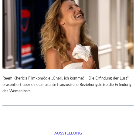
D
–
K
Ü
N
S
T
L
E
R
,
T
E
Reem Khericis Filmkomödie „Chéri, ich komme! – Die Erfindung der Lust“
R
präsentiert über eine amüsante französische Beziehungskrise die Erfindung
M
des Womanizers.
I
N
E
U
N
D
AUSSTELLUNG
F