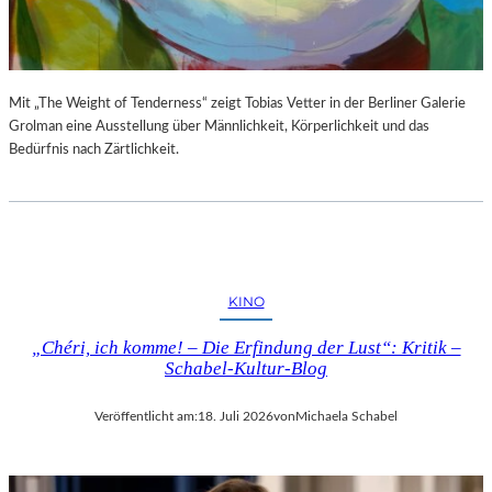
S
E
T
S
E
P
L
R
L
O
Mit „The Weight of Tenderness“ zeigt Tobias Vetter in der Berliner Galerie
U
G
Grolman eine Ausstellung über Männlichkeit, Körperlichkeit und das
N
R
Bedürfnis nach Zärtlichkeit.
G
A
S
M
B
M
E
I
R
M
I
W
KINO
C
U
H
N
„Chéri, ich komme! – Die Erfindung der Lust“: Kritik –
T
D
Schabel-Kultur-Blog
E
R
Veröffentlicht am:
18. Juli 2026
von
Michaela Schabel
L
A
N