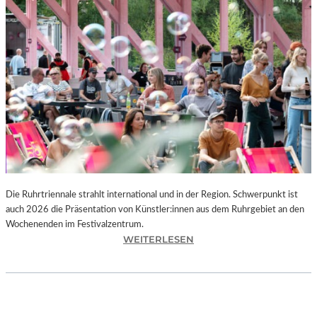
I
E
K
U
N
S
T
W
E
R
K
L
A
N
Die Ruhrtriennale strahlt international und in der Region. Schwerpunkt ist
D
auch 2026 die Präsentation von Künstler:innen aus dem Ruhrgebiet an den
S
Wochenenden im Festivalzentrum.
H
:
WEITERLESEN
U
R
T
U
„
H
Z
R
W
T