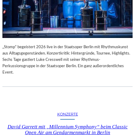
„Stomp“ begeistert 2026 live in der Staatsoper Berlin mit Rhythmuskunst
aus Alltagsgegenständen. Konzertkritik: Hintergründe, Tournee, Highlights.
Sechs Tage gastiert Luke Cresswell mit seiner Rhythmus-
Perkussionsgruppe in der Staatsoper Berlin. Ein ganz außerordentliches
Event.
KONZERTE
David Garrett mit „Millennium Symphony“ beim Classic
Open Air am Gendarmenmarkt in Berlin