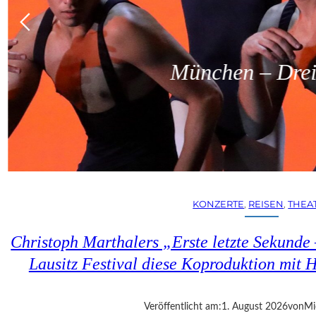
München – Dreit
KONZERTE
, 
REISEN
, 
THEA
Christoph Marthalers „Erste letzte Sekunde
Lausitz Festival diese Koproduktion mit H
Veröffentlicht am:
1. August 2026
von
Mi