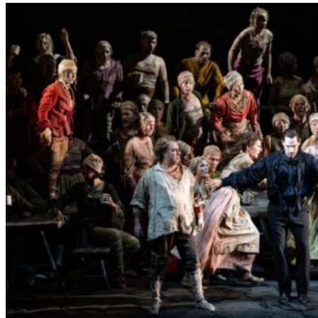
L
E
R
S
„
E
R
S
T
E
L
E
T
Z
T
E
S
E
K
U