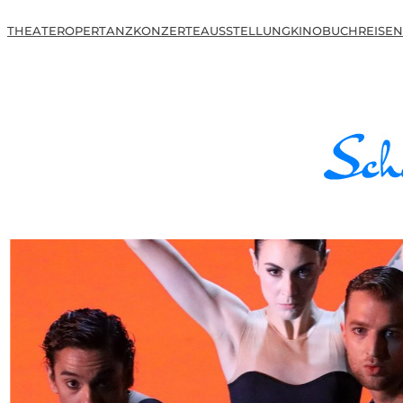
THEATER
OPER
TANZ
KONZERTE
AUSSTELLUNG
KINO
BUCH
REISEN