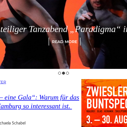
eiliger Tanzabend „Paradigma“ in
READ MORE
TER
 – eine Gala“: Warum für das
amburg so interessant ist.
chaela Schabel