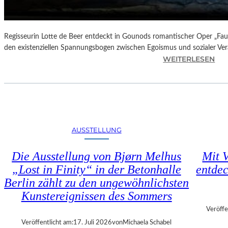
N
D
E
–
Regisseurin Lotte de Beer entdeckt in Gounods romantischer Oper „Faus
E
den existenziellen Spannungsbogen zwischen Egoismus und sozialer Ve
I
:
WEITERLESEN
N
O
E
P
G
E
A
R
L
N
A
K
AUSSTELLUNG
“
R
:
I
Die Ausstellung von Bjørn Melhus
Mit V
W
T
„Lost in Finity“ in der Betonhalle
entdec
A
I
R
Berlin zählt zu den ungewöhnlichsten
K
U
–
Kunstereignissen des Sommers
M
C
Veröffe
F
H
Veröffentlicht am:
17. Juli 2026
von
Michaela Schabel
Ü
A