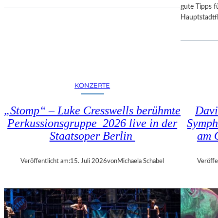
I
D
gute Tipps fü
E
E
Hauptstadtfl
S
R
E
B
K
A
O
Y
P
E
R
R
KONZERTE
O
I
D
S
„Stomp“ – Luke Cresswells berühmte
Davi
U
C
Perkussionsgruppe 2026 live in der
Symph
K
H
T
Staatsoper Berlin
am 
E
I
N
O
S
Veröffentlicht am:
15. Juli 2026
von
Michaela Schabel
Veröffe
N
T
M
A
I
A
T
T
H
S
A