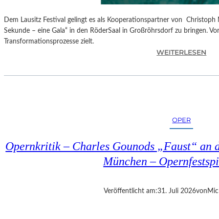
Dem Lausitz Festival gelingt es als Kooperationspartner von Christoph 
Sekunde – eine Gala“ in den RöderSaal in Großröhrsdorf zu bringen. Vorb
Transformationsprozesse zielt.
:
WEITERLESEN
C
H
R
I
S
T
OPER
O
P
Opernkritik – Charles Gounods „Faust“ an d
H
M
München – Opernfestspi
A
R
T
Veröffentlicht am:
31. Juli 2026
von
Mic
H
A