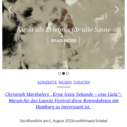
Münche
 als Erlebnis für alle Sinne
„Para
READ MORE
KONZERTE
, 
REISEN
, 
THEATER
Christoph Marthalers „Erste letzte Sekunde – eine Gala“:
Warum für das Lausitz Festival diese Koproduktion mit
Hamburg so interessant ist.
Veröffentlicht am:
1. August 2026
von
Michaela Schabel