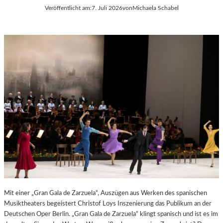
Veröffentlicht am:
7. Juli 2026
von
Michaela Schabel
E
S
S
T
S
S
A
P
N
I
T
E
I
L
S
E
T
2
.
0
2
6
Mit einer „Gran Gala de Zarzuela“, Auszügen aus Werken des spanischen
Musiktheaters begeistert Christof Loys Inszenierung das Publikum an der
Deutschen Oper Berlin. „Gran Gala de Zarzuela“ klingt spanisch und ist es im