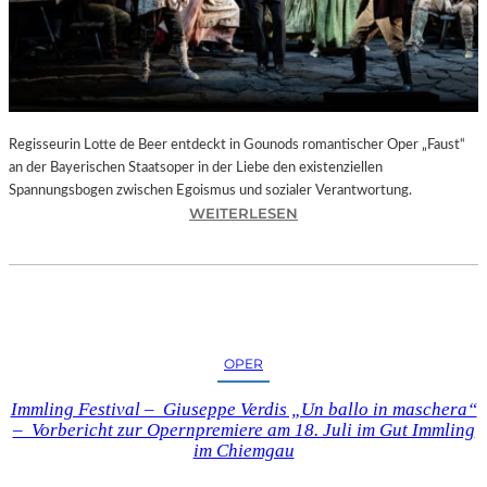
T
E
L
E
T
Z
T
Regisseurin Lotte de Beer entdeckt in Gounods romantischer Oper „Faust“
E
an der Bayerischen Staatsoper in der Liebe den existenziellen
S
Spannungsbogen zwischen Egoismus und sozialer Verantwortung.
E
:
WEITERLESEN
K
O
U
P
N
E
D
R
E
N
–
K
OPER
E
R
I
I
Immling Festival – Giuseppe Verdis „Un ballo in maschera“
N
T
– Vorbericht zur Opernpremiere am 18. Juli im Gut Immling
E
I
im Chiemgau
G
K
A
–