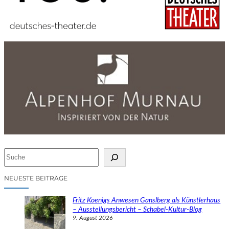
S
u
c
NEUESTE BEITRÄGE
h
e
Fritz Koenigs Anwesen Ganslberg als Künstlerhaus
n
– Ausstellungsbericht – Schabel-Kultur-Blog
9. August 2026