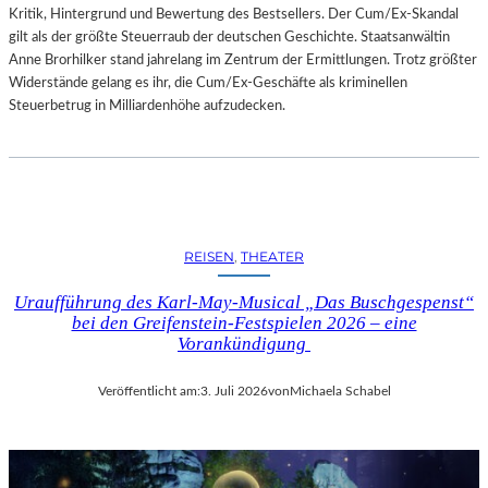
Kritik, Hintergrund und Bewertung des Bestsellers. Der Cum/Ex-Skandal
gilt als der größte Steuerraub der deutschen Geschichte. Staatsanwältin
Anne Brorhilker stand jahrelang im Zentrum der Ermittlungen. Trotz größter
Widerstände gelang es ihr, die Cum/Ex-Geschäfte als kriminellen
Steuerbetrug in Milliardenhöhe aufzudecken.
REISEN
, 
THEATER
Uraufführung des Karl-May-Musical „Das Buschgespenst“
bei den Greifenstein-Festspielen 2026 – eine
Vorankündigung
Veröffentlicht am:
3. Juli 2026
von
Michaela Schabel