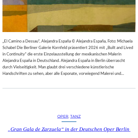
K
S
T
O
I
P
O
E
N
R
M
I
I
N
„El Camino a Dessau“, Alejandra España © Alejandra España, Foto: Michaela
T
M
Schabel Die Berliner Galerie Kornfeld präsentiert 2026 mit „Built and Lived
H
Ü
in Continuity“ die erste Einzelausstellung der mexikanischen Malerin
A
N
Alejandra España in Deutschland. Alejandra España in Berlin überrascht
M
C
durch Vielseitigkeit. Man glaubt drei verschiedene künstlerische
B
H
Handschriften zu sehen, aber alle Exponate, vorwiegend Malerei und…
U
E
R
N
G
–
S
O
O
P
I
E
OPER
, 
TANZ
N
R
T
N
„Gran Gala de Zarzuela“ in der Deutschen Oper Berlin
E
F
R
E