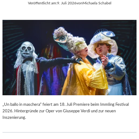
Veröffentlicht am:
9. Juli 2026
von
Michaela Schabel
L
C
A
H
“
A
:
R
W
L
A
E
R
S
U
G
M
O
F
U
Ü
N
R
O
D
D
A
S
S
„
L
F
„Un ballo in maschera“ feiert am 18. Juli Premiere beim Immling Festival
A
A
2026. Hintergründe zur Oper von Giuseppe Verdi und zur neuen
U
U
Inszenierung.
S
S
I
T
T
“