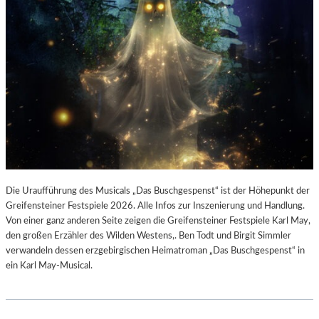
Die Uraufführung des Musicals „Das Buschgespenst“ ist der Höhepunkt der
Greifensteiner Festspiele 2026. Alle Infos zur Inszenierung und Handlung.
Von einer ganz anderen Seite zeigen die Greifensteiner Festspiele Karl May,
den großen Erzähler des Wilden Westens,. Ben Todt und Birgit Simmler
verwandeln dessen erzgebirgischen Heimatroman „Das Buschgespenst“ in
ein Karl May-Musical.