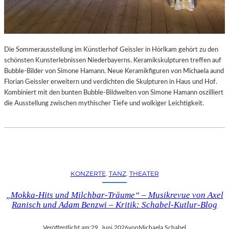
Die Sommerausstellung im Künstlerhof Geissler in Hörlkam gehört zu den
schönsten Kunsterlebnissen Niederbayerns. Keramikskulpturen treffen auf
Bubble-Bilder von Simone Hamann. Neue Keramikfiguren von Michaela aund
Florian Geissler erweitern und verdichten die Skulpturen in Haus und Hof.
Kombiniert mit den bunten Bubble-Bildwelten von Simone Hamann oszilliert
die Ausstellung zwischen mythischer Tiefe und wolkiger Leichtigkeit.
KONZERTE
, 
TANZ
, 
THEATER
„Mokka-Hits und Milchbar-Träume“ – Musikrevue von Axel
Ranisch und Adam Benzwi – Kritik: Schabel-Kutlur-Blog
Veröffentlicht am:
29. Juni 2026
von
Michaela Schabel