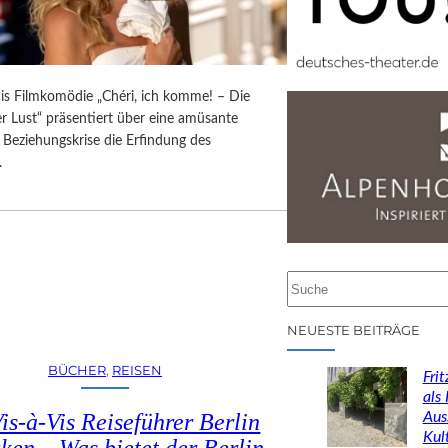
is Filmkomödie „Chéri, ich komme! – Die
r Lust“ präsentiert über eine amüsante
 Beziehungskrise die Erfindung des
.
S
u
c
NEUESTE BEITRÄGE
h
e
BÜCHER
, 
REISEN
Fri
n
als
Aus
is-à-Vis Reiseführer Berlin
Kul