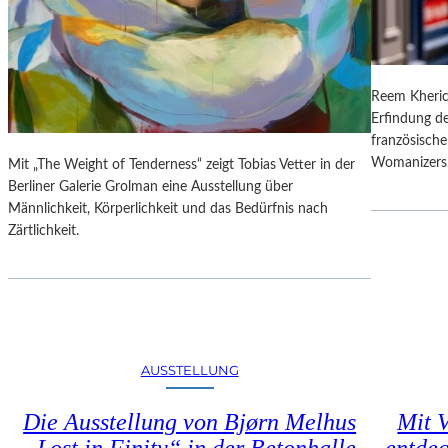
N
O
G
N
S
A
B
L
E
Reem Kheric
E
R
Erfindung de
S
I
französische
P
C
Womanizers
Mit „The Weight of Tenderness“ zeigt Tobias Vetter in der
R
H
Berliner Galerie Grolman eine Ausstellung über
O
T
Männlichkeit, Körperlichkeit und das Bedürfnis nach
G
Zärtlichkeit.
R
A
M
M
I
M
W
AUSSTELLUNG
U
N
Die Ausstellung von Bjørn Melhus
Mit V
D