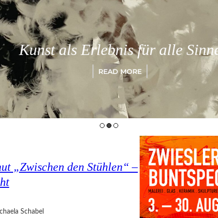
Kunst als Erlebnis für alle Sinne
READ MORE
hut „Zwischen den Stühlen“ –
ht
chaela Schabel