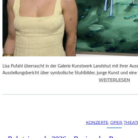
Lisa Pufahl überrascht in der Galerie Kunstwerk Landshut mit ihrer Auss
Ausstellungsbericht über symbolische Stuhlbilder, junge Kunst und eine 
:
WEITERLESEN
L
I
S
A
P
U
KONZERTE
, 
OPER
, 
THEAT
F
A