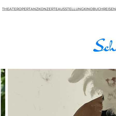
THEATER
OPER
TANZ
KONZERTE
AUSSTELLUNG
KINO
BUCH
REISEN