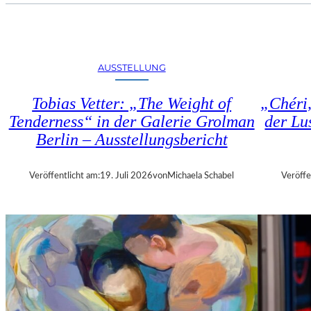
U
E
H
N
R
S
T
T
R
AUSSTELLUNG
Ü
I
H
E
Tobias Vetter: „The Weight of
„Chéri
L
N
E
Tenderness“ in der Galerie Grolman
der Lu
N
N
Berlin – Ausstellungsbericht
A
“
L
–
E
A
Veröffentlicht am:
19. Juli 2026
von
Michaela Schabel
Veröffe
2
U
0
S
2
S
6
T
–
E
R
L
E
L
G
U
I