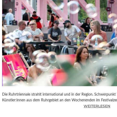
R
K
L
A
N
D
S
H
U
T
„
Z
W
I
S
C
Die Ruhrtriennale strahlt international und in der Region. Schwerpunkt
H
Künstler:innen aus dem Ruhrgebiet an den Wochenenden im Festivalze
E
:
WEITERLESEN
N
R
D