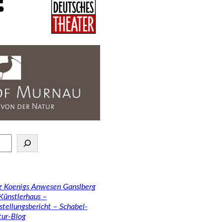
tz Koenigs Anwesen Ganslberg
 Künstlerhaus –
stellungsbericht – Schabel-
tur-Blog