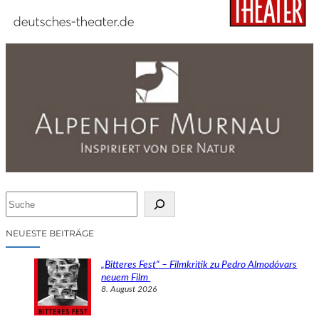
S
u
c
NEUESTE BEITRÄGE
h
e
„Bitteres Fest“ – Filmkritik zu Pedro Almodóvars
n
neuem Film
8. August 2026