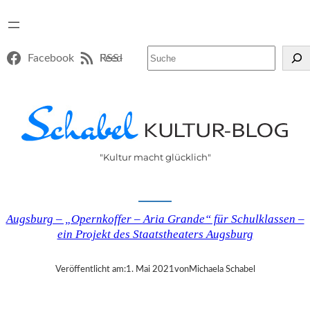
Suchen
Facebook
RSS-Feed
"Kultur macht glücklich"
Augsburg – „Opernkoffer – Aria Grande“ für Schulklassen –
ein Projekt des Staatstheaters Augsburg
Veröffentlicht am:
1. Mai 2021
von
Michaela Schabel