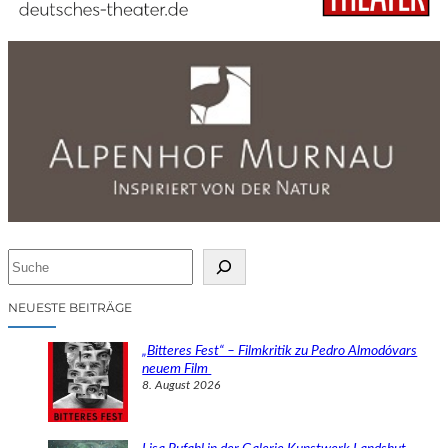
S
u
c
NEUESTE BEITRÄGE
h
e
„Bitteres Fest“ – Filmkritik zu Pedro Almodóvars
n
neuem Film
8. August 2026