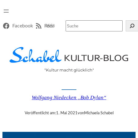
Suchen
Facebook
RSS-Feed
"Kultur macht glücklich"
Wolfgang Niedecken „Bob Dylan“
Veröffentlicht am:
1. Mai 2021
von
Michaela Schabel