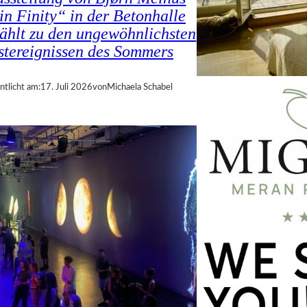
in Finity“ in der Betonhalle
zählt zu den ungewöhnlichsten
tereignissen des Sommers
ntlicht am:
17. Juli 2026
von
Michaela Schabel