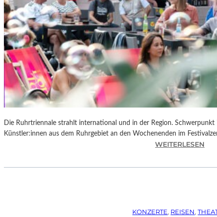
Die Ruhrtriennale strahlt international und in der Region. Schwerpunkt
Künstler:innen aus dem Ruhrgebiet an den Wochenenden im Festivalze
:
WEITERLESEN
R
U
H
R
T
R
KONZERTE
, 
REISEN
, 
THEA