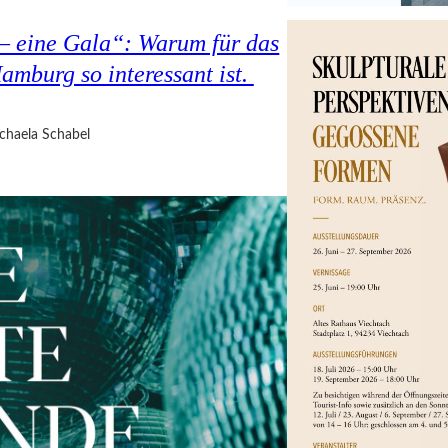
 – eine Gala“: Warum für das
amburg so interessant ist.
chaela Schabel