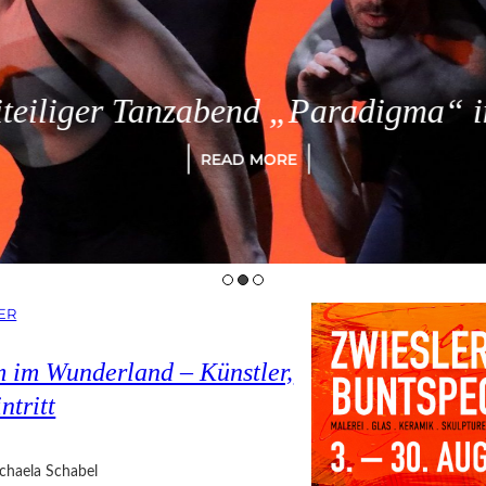
eiliger Tanzabend „Paradigma“ in
READ MORE
ER
 im Wunderland – Künstler,
ntritt
chaela Schabel