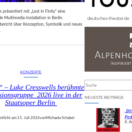
 präsentiert mit „Lost in Finity“ eine
le Multimedia-Installation in Berlin.
sbericht über Konzeption, Symbolik und neues
.
KONZERTE
S
 – Luke Cresswells berühmte
u
sionsgruppe 2026 live in der
c
NEUESTE BEITRÄGE
Staatsoper Berlin
h
e
„Bit
n
Ped
ntlicht am:
15. Juli 2026
von
Michaela Schabel
8. A