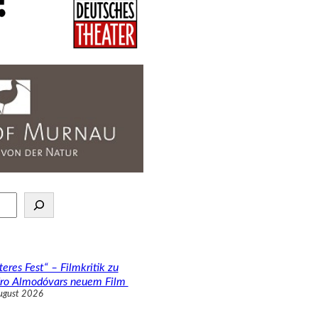
teres Fest“ – Filmkritik zu
ro Almodóvars neuem Film
ugust 2026