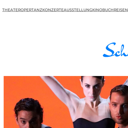
THEATER
OPER
TANZ
KONZERTE
AUSSTELLUNG
KINO
BUCH
REISEN