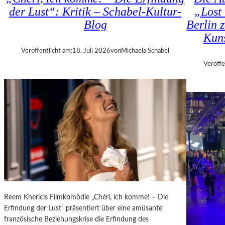
H
D
der Lust“: Kritik – Schabel-Kultur-
„Lost 
M
–
Blog
Berlin 
A
K
R
Kuns
Ü
T
N
Veröffentlicht am:
18. Juli 2026
von
Michaela Schabel
H
S
Veröffe
A
T
L
L
E
E
R
R
S
,
„
T
E
E
R
R
S
M
T
I
E
N
L
E
Reem Khericis Filmkomödie „Chéri, ich komme! – Die
E
U
Erfindung der Lust“ präsentiert über eine amüsante
T
N
französische Beziehungskrise die Erfindung des
Z