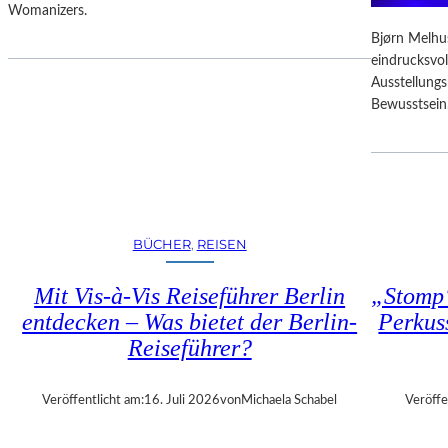
D
Womanizers.
T
F
E
Bjørn Melhus
R
S
eindrucksvol
E
E
Ausstellung
I
K
Bewusstsein
E
U
R
N
E
D
I
E
N
–
T
E
R
BÜCHER
, 
REISEN
I
I
N
T
Mit Vis-à-Vis Reiseführer Berlin
„Stomp“
E
T
entdecken – Was bietet der Berlin-
Perkus
G
Reiseführer?
A
L
A
Veröffentlicht am:
16. Juli 2026
von
Michaela Schabel
Veröffe
“
: