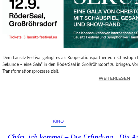
S
P
R
O
G
R
A
M
Dem Lausitz Festival gelingt es als Kooperationspartner von Christoph 
M
Sekunde – eine Gala“ in den RöderSaal in Großröhrsdorf zu bringen. Vorb
I
Transformationsprozesse zielt.
M
:
WEITERLESEN
W
C
U
H
N
R
D
I
E
S
R
T
L
KINO
O
A
P
N
„Chéri, ich komme! – Die Erfindung
Die A