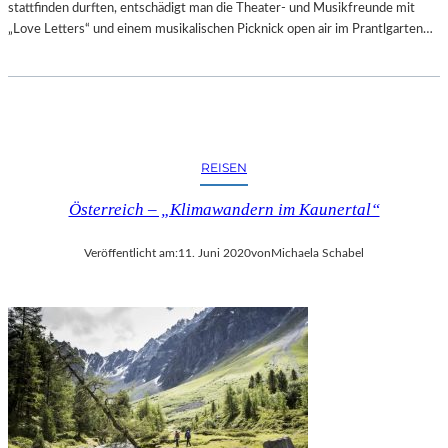
T
stattfinden durften, entschädigt man die Theater- und Musikfreunde mit
T
T
„Love Letters“ und einem musikalischen Picknick open air im Prantlgarten…
D
-
E
G
M
A
G
L
E
A
M
“
E
REISEN
A
I
L
N
Österreich – „Klimawandern im Kaunertal“
S
S
A
C
Veröffentlicht am:
11. Juni 2020
von
Michaela Schabel
B
H
S
A
C
F
H
T
L
S
U
P
S
R
S
O
D
J
E