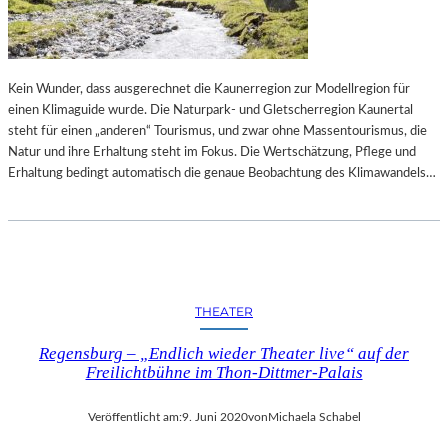
E
R
K
B
T
E
„
R
P
Kein Wunder, dass ausgerechnet die Kaunerregion zur Modellregion für
L
U
einen Klimaguide wurde. Die Naturpark- und Gletscherregion Kaunertal
I
R
steht für einen „anderen“ Tourismus, und zwar ohne Massentourismus, die
N
P
Natur und ihre Erhaltung steht im Fokus. Die Wertschätzung, Pflege und
E
L
Erhaltung bedingt automatisch die genaue Beobachtung des Klimawandels…
R
E
B
P
A
A
L
T
L
H
E
“
THEATER
T
T
Regensburg – „Endlich wieder Theater live“ auf der
W
Freilichtbühne im Thon-Dittmer-Palais
O
C
Veröffentlicht am:
9. Juni 2020
von
Michaela Schabel
H
E