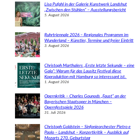
e
Lisa Pufahl in der Galerie Kunstwerk Landshut
n
„Zwischen den Stühlen“ – Ausstellungsbericht
5. August 2026
Ruhrtriennale 2026 – Regionales Programm im
Wunderland – Künstler, Termine und freier Eintritt
3. August 2026
Christoph Marthalers „Erste letzte Sekunde – eine
Gala“: Warum für das Lausitz Festival diese
Koproduktion mit Hamburg so interessant ist.
1. August 2026
Opernkritik – Charles Gounods „Faust“ an der
Bayerischen Staatsoper in München –
Opernfestspiele 2026
31. Juli 2026
Christoph Goldstein – Sinfonieorchester Pietro e
Paolo – Landshut – Konzertkritik – Ausblick auf
Mozarts 270. Geburtstag