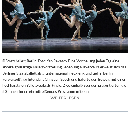
L
T
U
R
H
A
U
P
T
S
©Staatsballett Berlin, Foto: Yan Revazov Eine Woche lang jeden Tag eine
T
andere großartige Ballettvorstellung, jeden Tag ausverkauft erweist sich das
A
Berliner Staatsballett als… „international, neugierig und tief in Berlin
D
verwurzelt“, so Intendant Christian Spuck und lieferte den Beweis mit einer
T
hochkarätigen Ballett-Gala als Finale. Zweieinhalb Stunden präsentierten die
C
80 TänzerInnen ein mitreißendes Programm mit den…
H
:
WEITERLESEN
E
B
M
E
N
R
I
L
T
I
Z