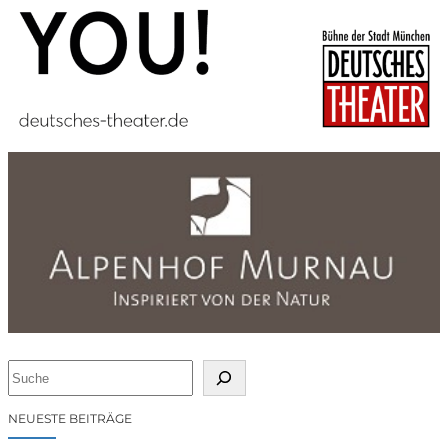
S
u
c
NEUESTE BEITRÄGE
h