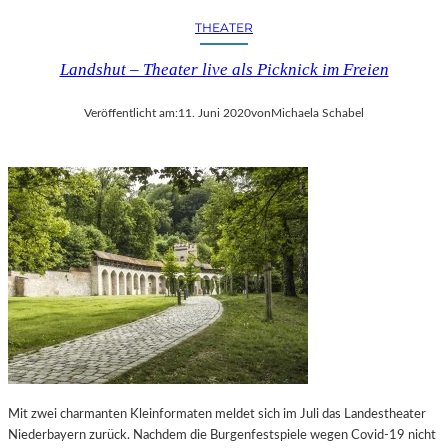
N
–
THEATER
–
Z
H
W
Landshut – Theater live als Picknick im Freien
E
I
R
C
Veröffentlicht am:
11. Juni 2020
von
Michaela Schabel
V
K
O
A
R
U
R
2
A
0
G
2
E
5
N
P
D
U
E
N
„
K
B
T
A
E
L
T
L
Mit zwei charmanten Kleinformaten meldet sich im Juli das Landestheater
M
E
Niederbayern zurück. Nachdem die Burgenfestspiele wegen Covid-19 nicht
I