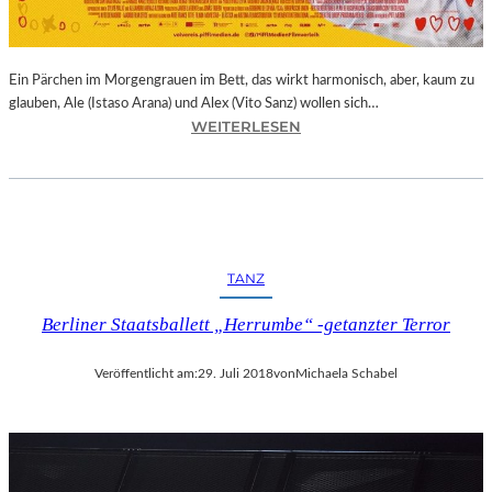
E
R
N
Ein Pärchen im Morgengrauen im Bett, das wirkt harmonisch, aber, kaum zu
A
glauben, Ale (Istaso Arana) und Alex (Vito Sanz) wollen sich…
T
:
WEITERLESEN
I
J
O
O
N
N
A
A
L
S
E
T
K
TANZ
R
U
U
N
Berliner Staatsballett „Herrumbe“ -getanzter Terror
E
S
B
T
Veröffentlicht am:
29. Juli 2018
von
Michaela Schabel
A
M
–
E
„
S
V
S
O
E