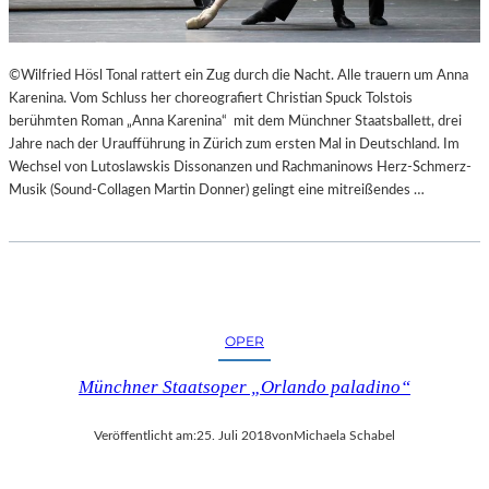
E
K
E
©Wilfried Hösl Tonal rattert ein Zug durch die Nacht. Alle trauern um Anna
H
Karenina. Vom Schluss her choreografiert Christian Spuck Tolstois
R
berühmten Roman „Anna Karenina“ mit dem Münchner Staatsballett, drei
T
Jahre nach der Uraufführung in Zürich zum ersten Mal in Deutschland. Im
Wechsel von Lutoslawskis Dissonanzen und Rachmaninows Herz-Schmerz-
Musik (Sound-Collagen Martin Donner) gelingt eine mitreißendes …
OPER
Münchner Staatsoper „Orlando paladino“
Veröffentlicht am:
25. Juli 2018
von
Michaela Schabel