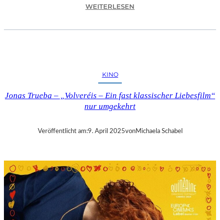
:
WEITERLESEN
A
S
C
H
A
F
KINO
F
E
Jonas Trueba – „Volveréis – Ein fast klassischer Liebesfilm“
N
nur umgekehrt
B
U
R
Veröffentlicht am:
9. April 2025
von
Michaela Schabel
G
–
„
M
A
I
N
A