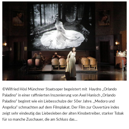
©Wilfried Hösl Münchner Staatsoper begeistert mit Haydns „Orlando
Paladino“ in einer raffinierten Inszenierung von Axel Hanisch „Orlando
Paladino“ beginnt wie ein Liebesschulze der 50er Jahre. „Medoro und
Angelica“ schmachten auf dem Filmplakat. Der Film zur Ouvertüre indes
zeigt sehr eindeutig das Liebesleben der alten Kinobetreiber, starker Tobak
für so manche Zuschauer, die am Schluss das…