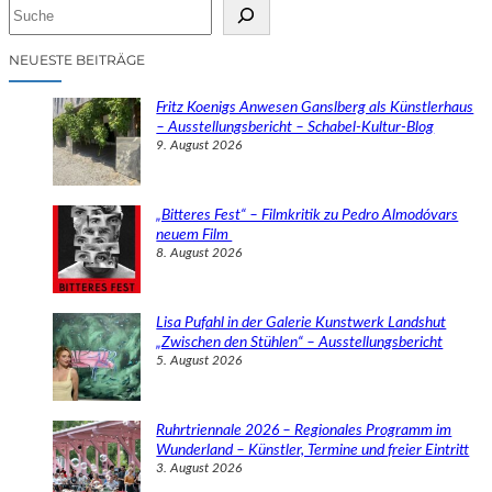
S
u
c
NEUESTE BEITRÄGE
h
e
Fritz Koenigs Anwesen Ganslberg als Künstlerhaus
n
– Ausstellungsbericht – Schabel-Kultur-Blog
9. August 2026
„Bitteres Fest“ – Filmkritik zu Pedro Almodóvars
neuem Film
8. August 2026
Lisa Pufahl in der Galerie Kunstwerk Landshut
„Zwischen den Stühlen“ – Ausstellungsbericht
5. August 2026
Ruhrtriennale 2026 – Regionales Programm im
Wunderland – Künstler, Termine und freier Eintritt
3. August 2026