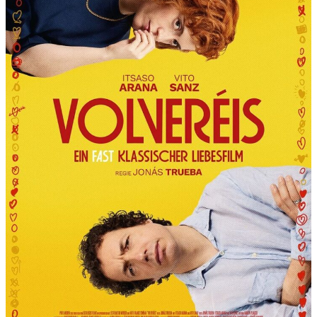
R
T
“
P
R
Ä
S
E
N
T
I
E
R
T
D
I
E
6
.
I
N
T