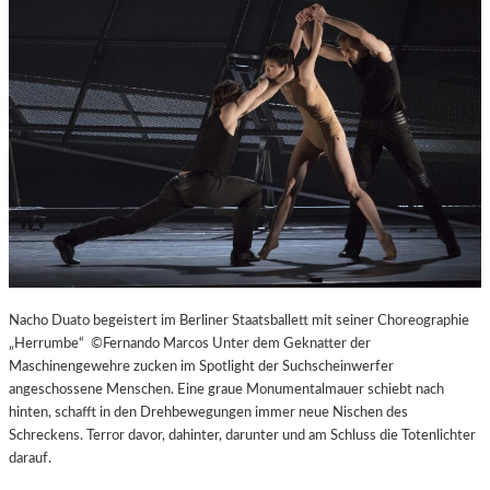
L
V
E
R
É
I
S
–
E
I
N
F
A
S
Nacho Duato begeistert im Berliner Staatsballett mit seiner Choreographie
T
„Herrumbe“ ©Fernando Marcos Unter dem Geknatter der
K
Maschinengewehre zucken im Spotlight der Suchscheinwerfer
L
angeschossene Menschen. Eine graue Monumentalmauer schiebt nach
A
hinten, schafft in den Drehbewegungen immer neue Nischen des
S
Schreckens. Terror davor, dahinter, darunter und am Schluss die Totenlichter
S
darauf.
I
S