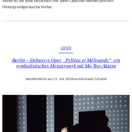
Selten ist die Stille tatsächlich still. Beim Lauschen werden plötzlich
Hintergrundgeräusche hörbar.
OPER
Berlin – Debussys Oper „Pelléas et Mélisande“ ein
symbolistisches Meisterwerk mit Me-Too-Akzent
Veröffentlicht am:
13. Juli 2018
von
Michaela Schabel