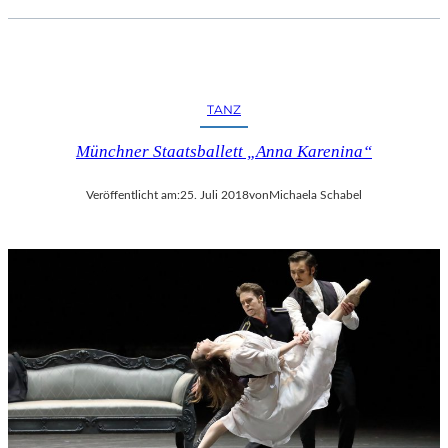
C
H
E
R
L
TANZ
I
E
Münchner Staatsballett „Anna Karenina“
B
E
Veröffentlicht am:
25. Juli 2018
von
Michaela Schabel
S
F
I
L
M
“
N
U
R
U
M
G