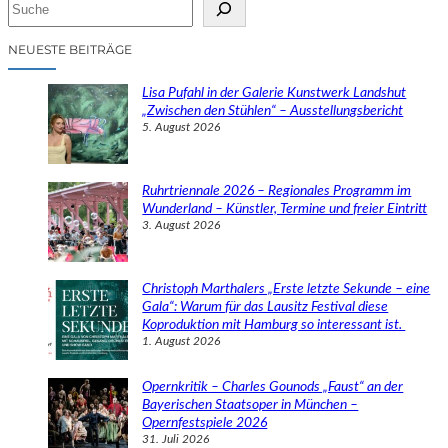
S
u
c
NEUESTE BEITRÄGE
h
e
Lisa Pufahl in der Galerie Kunstwerk Landshut
n
„Zwischen den Stühlen“ – Ausstellungsbericht
5. August 2026
Ruhrtriennale 2026 – Regionales Programm im
Wunderland – Künstler, Termine und freier Eintritt
3. August 2026
Christoph Marthalers „Erste letzte Sekunde – eine
Gala“: Warum für das Lausitz Festival diese
Koproduktion mit Hamburg so interessant ist.
1. August 2026
Opernkritik – Charles Gounods „Faust“ an der
Bayerischen Staatsoper in München –
Opernfestspiele 2026
31. Juli 2026