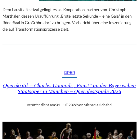
S
E
T
S
Dem Lausitz Festival gelingt es als Kooperationspartner von Christoph
E
P
Marthaler, dessen Uraufführung „Erste letzte Sekunde – eine Gala“ in den
L
R
RöderSaal in Großröhrsdorf zu bringen. Vorbericht über eine Inszenierung,
L
O
die auf Transformationsprozesse zielt.
U
G
N
R
G
A
S
M
B
M
E
I
OPER
R
M
I
W
Opernkritik – Charles Gounods „Faust“ an der Bayerischen
C
U
Staatsoper in München – Opernfestspiele 2026
H
N
T
D
Veröffentlicht am:
31. Juli 2026
von
Michaela Schabel
E
R
L
A
N