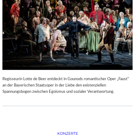
D
–
K
Ü
N
S
T
L
E
R
,
T
E
Regisseurin Lotte de Beer entdeckt in Gounods romantischer Oper „Faust“
R
an der Bayerischen Staatsoper in der Liebe den existenziellen
M
Spannungsbogen zwischen Egoismus und sozialer Verantwortung.
I
N
E
U
N
D
F
KONZERTE