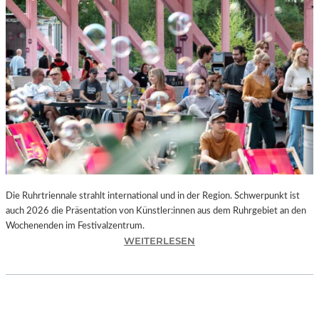
I
E
K
U
N
S
T
W
E
R
K
L
A
N
Die Ruhrtriennale strahlt international und in der Region. Schwerpunkt ist
D
auch 2026 die Präsentation von Künstler:innen aus dem Ruhrgebiet an den
S
Wochenenden im Festivalzentrum.
H
:
WEITERLESEN
U
R
T
U
„
H
Z
R
W
T