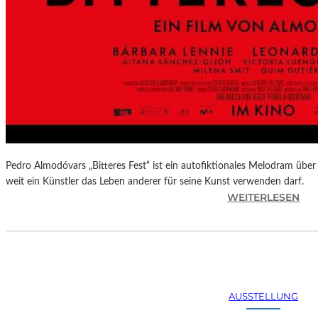
Pedro Almodóvars „Bitteres Fest“ ist ein autofiktionales Melodram über 
weit ein Künstler das Leben anderer für seine Kunst verwenden darf.
:
WEITERLESEN
„
B
I
T
T
E
AUSSTELLUNG
R