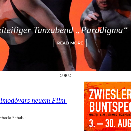
eiliger Tanzabend „Paradigma“ in
READ MORE
o Almodóvars neuem Film
chaela Schabel