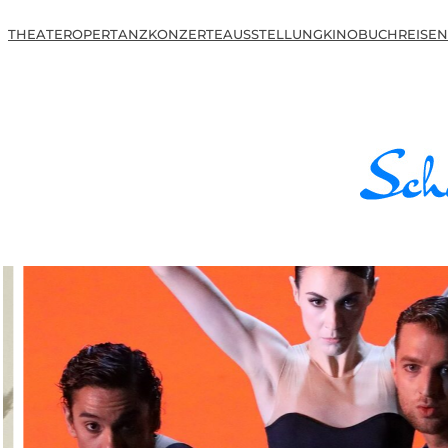
THEATER
OPER
TANZ
KONZERTE
AUSSTELLUNG
KINO
BUCH
REISEN