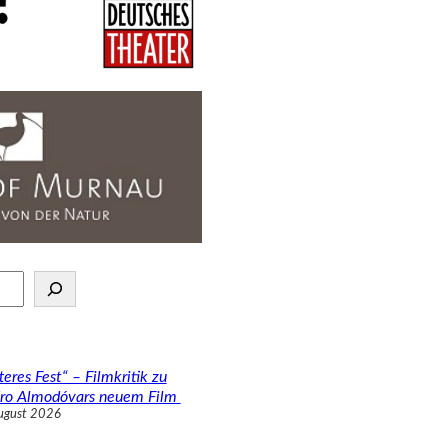
teres Fest“ – Filmkritik zu
ro Almodóvars neuem Film
ugust 2026