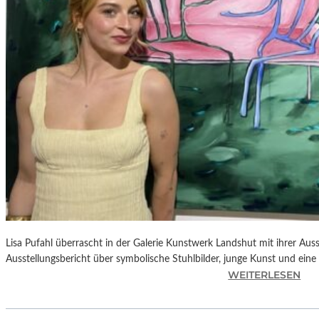
E
D
R
O
A
L
M
O
D
Ó
V
A
R
S
N
Lisa Pufahl überrascht in der Galerie Kunstwerk Landshut mit ihrer Auss
E
Ausstellungsbericht über symbolische Stuhlbilder, junge Kunst und eine 
U
:
WEITERLESEN
E
L
M
I
F