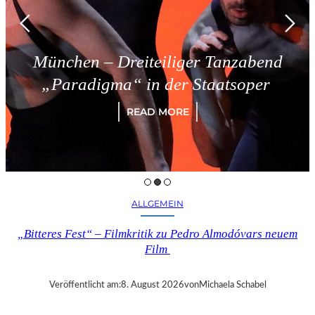
– Dreiteiliger Tanzabend
Tries
gma“ in der Staatsoper
READ MORE
ALLGEMEIN
„Bitteres Fest“ – Filmkritik zu Pedro Almodóvars neuem
Film
Veröffentlicht am:
8. August 2026
von
Michaela Schabel