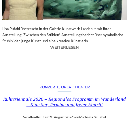
E
D
R
O
Lisa Pufahl überrascht in der Galerie Kunstwerk Landshut mit ihrer
A
Ausstellung ‚Zwischen den Stühlen‘. Ausstellungsbericht über symbolische
L
Stuhlbilder, junge Kunst und eine kreative Künstlerin.
M
:
WEITERLESEN
O
L
D
I
Ó
S
V
A
A
P
R
U
S
KONZERTE
, 
OPER
, 
THEATER
F
N
A
E
Ruhrtriennale 2026 – Regionales Programm im Wunderland
H
U
– Künstler, Termine und freier Eintritt
L
E
I
M
Veröffentlicht am:
3. August 2026
von
Michaela Schabel
N
F
D
I