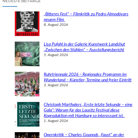
NEUESTE BEITRÄGE
h
e
„Bitteres Fest“ – Filmkritik zu Pedro Almodóvars
n
neuem Film
8. August 2026
Lisa Pufahl in der Galerie Kunstwerk Landshut
„Zwischen den Stühlen“ – Ausstellungsbericht
5. August 2026
Ruhrtriennale 2026 – Regionales Programm im
Wunderland – Künstler, Termine und freier Eintritt
3. August 2026
Christoph Marthalers „Erste letzte Sekunde – eine
Gala“: Warum für das Lausitz Festival diese
Koproduktion mit Hamburg so interessant ist.
1. August 2026
Opernkritik – Charles Gounods „Faust“ an der