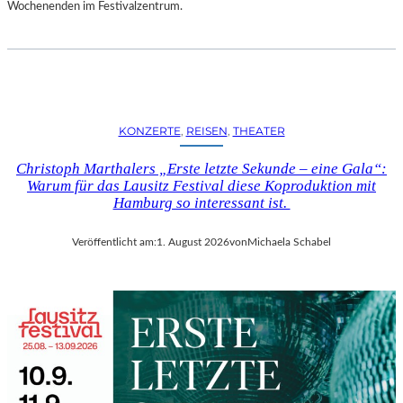
D
Wochenenden im Festivalzentrum.
S
H
U
T
„
Z
KONZERTE
, 
REISEN
, 
THEATER
W
I
Christoph Marthalers „Erste letzte Sekunde – eine Gala“:
S
Warum für das Lausitz Festival diese Koproduktion mit
C
Hamburg so interessant ist.
H
E
Veröffentlicht am:
1. August 2026
von
Michaela Schabel
N
D
E
N
S
T
Ü
H
L