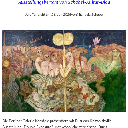
Ausstellungsbericht von Schabel-Kultur-Blog
Veröffentlicht am:
26. Juli 2026
von
Michaela Schabel
Die Berliner Galerie Kornfeld präsentiert mit Rusudan Khizanishvilis
Ausstellung „Double Exposure“ ungewöhnliche georgische Kunst –