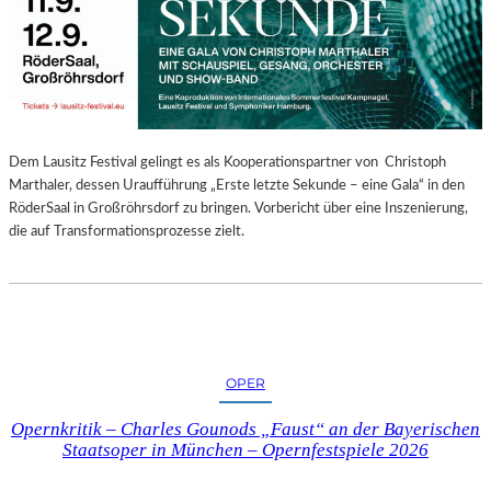
E
N
“
–
A
U
S
Dem Lausitz Festival gelingt es als Kooperationspartner von Christoph
S
Marthaler, dessen Uraufführung „Erste letzte Sekunde – eine Gala“ in den
T
RöderSaal in Großröhrsdorf zu bringen. Vorbericht über eine Inszenierung,
E
die auf Transformationsprozesse zielt.
L
L
U
N
G
S
OPER
B
E
Opernkritik – Charles Gounods „Faust“ an der Bayerischen
R
Staatsoper in München – Opernfestspiele 2026
I
C