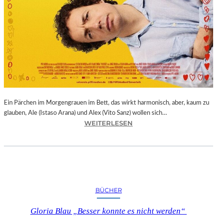
Ein Pärchen im Morgengrauen im Bett, das wirkt harmonisch, aber, kaum zu
glauben, Ale (Istaso Arana) und Alex (Vito Sanz) wollen sich…
:
WEITERLESEN
J
O
N
A
S
T
BÜCHER
R
U
Gloria Blau „Besser konnte es nicht werden“
E