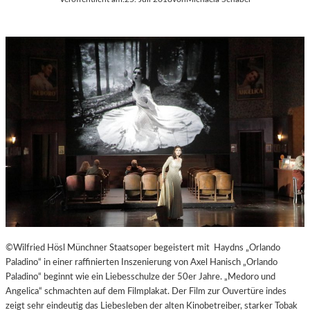
©Wilfried Hösl Münchner Staatsoper begeistert mit Haydns „Orlando
Paladino“ in einer raffinierten Inszenierung von Axel Hanisch „Orlando
Paladino“ beginnt wie ein Liebesschulze der 50er Jahre. „Medoro und
Angelica“ schmachten auf dem Filmplakat. Der Film zur Ouvertüre indes
zeigt sehr eindeutig das Liebesleben der alten Kinobetreiber, starker Tobak