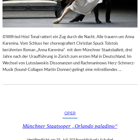
“
N
N
T
U
E
R
E
U
S
M
N
©Wilfried Hösl Tonal rattert ein Zug durch die Nacht. Alle trauern um Anna
G
I
Karenina. Vom Schluss her choreografiert Christian Spuck Tolstois
E
C
berühmten Roman „Anna Karenina“ mit dem Münchner Staatsballett, drei
K
H
Jahre nach der Uraufführung in Zürich zum ersten Mal in Deutschland. Im
E
T
Wechsel von Lutoslawskis Dissonanzen und Rachmaninows Herz-Schmerz-
H
W
Musik (Sound-Collagen Martin Donner) gelingt eine mitreißendes …
R
E
T
R
D
E
N
“
OPER
Münchner Staatsoper „Orlando paladino“
Veröffentlicht am:
25. Juli 2018
von
Michaela Schabel