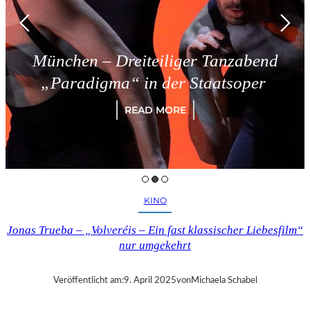
München – Dreiteiliger Tanzabend
„Paradigma“ in der Staatsoper
READ MORE
KINO
Jonas Trueba – „Volveréis – Ein fast klassischer Liebesfilm“
nur umgekehrt
Veröffentlicht am:
9. April 2025
von
Michaela Schabel