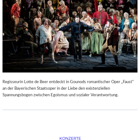
D
–
K
Ü
N
S
T
L
E
R
,
T
E
Regisseurin Lotte de Beer entdeckt in Gounods romantischer Oper „Faust“
R
an der Bayerischen Staatsoper in der Liebe den existenziellen
M
Spannungsbogen zwischen Egoismus und sozialer Verantwortung.
I
N
E
U
N
D
F
KONZERTE