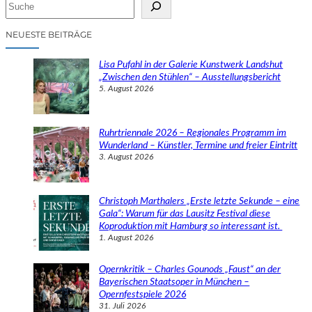
S
u
c
NEUESTE BEITRÄGE
h
e
Lisa Pufahl in der Galerie Kunstwerk Landshut
n
„Zwischen den Stühlen“ – Ausstellungsbericht
5. August 2026
Ruhrtriennale 2026 – Regionales Programm im
Wunderland – Künstler, Termine und freier Eintritt
3. August 2026
Christoph Marthalers „Erste letzte Sekunde – eine
Gala“: Warum für das Lausitz Festival diese
Koproduktion mit Hamburg so interessant ist.
1. August 2026
Opernkritik – Charles Gounods „Faust“ an der
Bayerischen Staatsoper in München –
Opernfestspiele 2026
31. Juli 2026