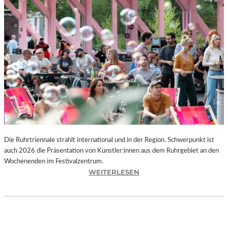
I
E
K
U
N
S
T
W
E
R
K
L
A
N
Die Ruhrtriennale strahlt international und in der Region. Schwerpunkt ist
D
auch 2026 die Präsentation von Künstler:innen aus dem Ruhrgebiet an den
S
Wochenenden im Festivalzentrum.
H
:
WEITERLESEN
U
R
T
U
„
H
Z
R
W
T