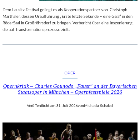
S
E
T
S
Dem Lausitz Festival gelingt es als Kooperationspartner von Christoph
E
P
Marthaler, dessen Uraufführung „Erste letzte Sekunde – eine Gala“ in den
L
R
RöderSaal in Großröhrsdorf zu bringen. Vorbericht über eine Inszenierung,
L
O
die auf Transformationsprozesse zielt.
U
G
N
R
G
A
S
M
B
M
E
I
OPER
R
M
I
W
Opernkritik – Charles Gounods „Faust“ an der Bayerischen
C
U
Staatsoper in München – Opernfestspiele 2026
H
N
T
D
Veröffentlicht am:
31. Juli 2026
von
Michaela Schabel
E
R
L
A
N