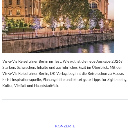
K
S
T
O
I
P
O
E
N
R
M
I
I
N
T
M
H
Ü
A
N
Vis-à-Vis Reiseführer Berlin im Test: Wie gut ist die neue Ausgabe 2026?
M
C
Stärken, Schwächen, Inhalte und ausführliches Fazit im Überblick. Mit dem
B
H
Vis-à-Vis Reiseführer Berlin, DK Verlag, beginnt die Reise schon zu Hause.
U
E
Er ist Inspirationsquelle, Planungshilfe und bietet gute Tipps für Sightseeing,
R
N
Kultur, Vielfalt und Hauptstadtflair.
G
–
S
O
O
P
I
E
N
R
T
N
E
F
KONZERTE
R
E