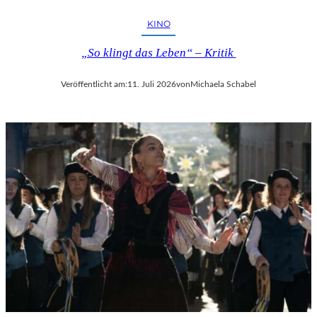
KINO
„So klingt das Leben“ – Kritik
Veröffentlicht am:
11. Juli 2026
von
Michaela Schabel