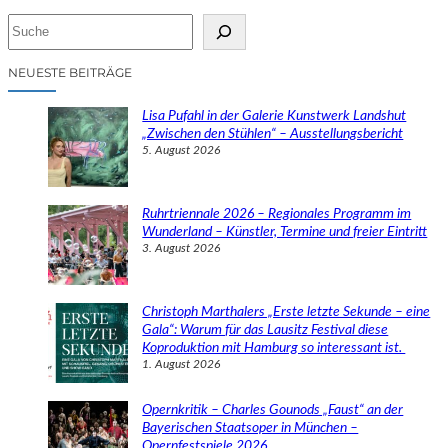
S
u
c
NEUESTE BEITRÄGE
h
e
Lisa Pufahl in der Galerie Kunstwerk Landshut
n
„Zwischen den Stühlen“ – Ausstellungsbericht
5. August 2026
Ruhrtriennale 2026 – Regionales Programm im
Wunderland – Künstler, Termine und freier Eintritt
3. August 2026
Christoph Marthalers „Erste letzte Sekunde – eine
Gala“: Warum für das Lausitz Festival diese
Koproduktion mit Hamburg so interessant ist.
1. August 2026
Opernkritik – Charles Gounods „Faust“ an der
Bayerischen Staatsoper in München –
Opernfestspiele 2026