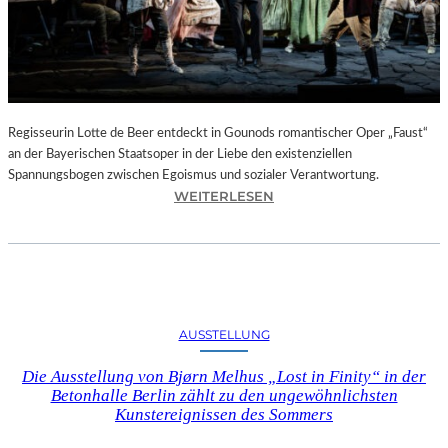
T
E
L
E
T
Z
T
Regisseurin Lotte de Beer entdeckt in Gounods romantischer Oper „Faust“
E
an der Bayerischen Staatsoper in der Liebe den existenziellen
S
Spannungsbogen zwischen Egoismus und sozialer Verantwortung.
E
:
WEITERLESEN
K
O
U
P
N
E
D
R
E
N
–
K
AUSSTELLUNG
E
R
I
I
Die Ausstellung von Bjørn Melhus „Lost in Finity“ in der
N
T
Betonhalle Berlin zählt zu den ungewöhnlichsten
E
I
Kunstereignissen des Sommers
G
K
A
–