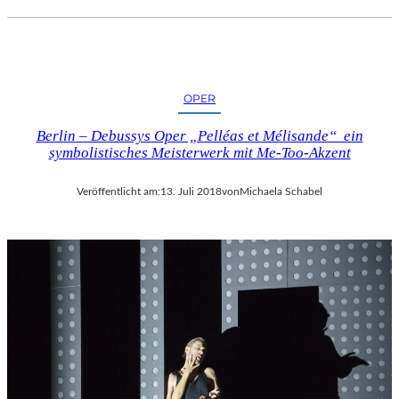
OPER
Berlin – Debussys Oper „Pelléas et Mélisande“ ein
symbolistisches Meisterwerk mit Me-Too-Akzent
Veröffentlicht am:
13. Juli 2018
von
Michaela Schabel