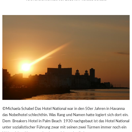
©Michaela Schabel Das Hotel National war in den 50er Jahren in Havanna
das Nobelhotel schlechthin. Was Rang und Namen hatte logiert sich dort ein.
Dem Breakers Hotel in Palm Beach 1930 nachgebaut ist das Hotel National
unter sozialistischer Führung zwar mit seinen zwei Türmen immer noch ein