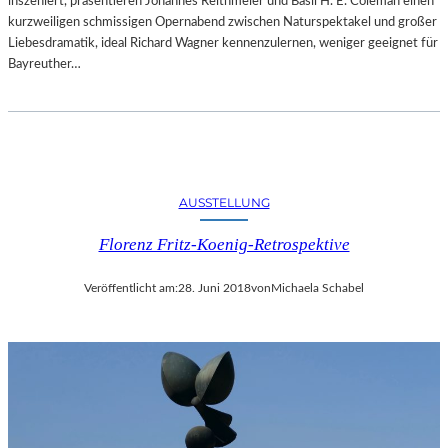
inszeniert, präsentieren Johannes Reithmeier und Basil H. E. Coleman einen
kurzweiligen schmissigen Opernabend zwischen Naturspektakel und großer
Liebesdramatik, ideal Richard Wagner kennenzulernen, weniger geeignet für
Bayreuther…
AUSSTELLUNG
Florenz Fritz-Koenig-Retrospektive
Veröffentlicht am:
28. Juni 2018
von
Michaela Schabel