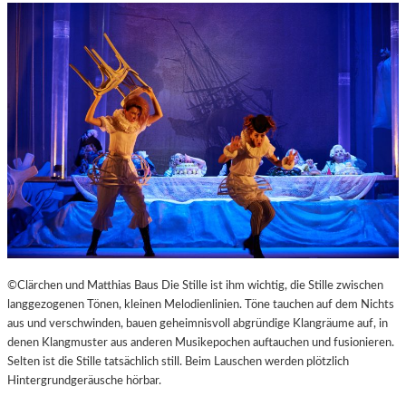
©Clärchen und Matthias Baus Die Stille ist ihm wichtig, die Stille zwischen
langgezogenen Tönen, kleinen Melodienlinien. Töne tauchen auf dem Nichts
aus und verschwinden, bauen geheimnisvoll abgründige Klangräume auf, in
denen Klangmuster aus anderen Musikepochen auftauchen und fusionieren.
Selten ist die Stille tatsächlich still. Beim Lauschen werden plötzlich
Hintergrundgeräusche hörbar.