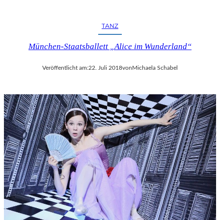
R
F
E
TANZ
S
T
München-Staatsballett „Alice im Wunderland“
S
P
Veröffentlicht am:
22. Juli 2018
von
Michaela Schabel
I
E
L
E