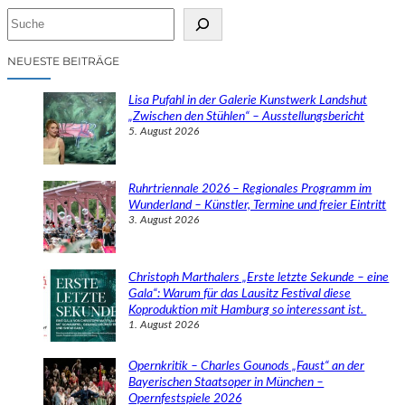
S
u
c
NEUESTE BEITRÄGE
h
e
Lisa Pufahl in der Galerie Kunstwerk Landshut
n
„Zwischen den Stühlen“ – Ausstellungsbericht
5. August 2026
Ruhrtriennale 2026 – Regionales Programm im
Wunderland – Künstler, Termine und freier Eintritt
3. August 2026
Christoph Marthalers „Erste letzte Sekunde – eine
Gala“: Warum für das Lausitz Festival diese
Koproduktion mit Hamburg so interessant ist.
1. August 2026
Opernkritik – Charles Gounods „Faust“ an der
Bayerischen Staatsoper in München –
Opernfestspiele 2026