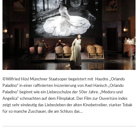
T
E
R
T
R
E
F
F
E
N
“
D
©Wilfried Hösl Münchner Staatsoper begeistert mit Haydns „Orlando
E
Paladino“ in einer raffinierten Inszenierung von Axel Hanisch „Orlando
R
Paladino“ beginnt wie ein Liebesschulze der 50er Jahre. „Medoro und
B
Angelica“ schmachten auf dem Filmplakat. Der Film zur Ouvertüre indes
E
zeigt sehr eindeutig das Liebesleben der alten Kinobetreiber, starker Tobak
R
für so manche Zuschauer, die am Schluss das…
L
I
N
E