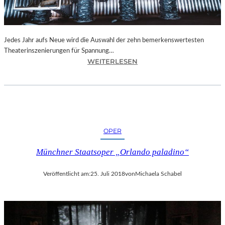
N
I
C
H
Jedes Jahr aufs Neue wird die Auswahl der zehn bemerkenswertesten
T
Theaterinszenierungen für Spannung…
W
:
WEITERLESEN
E
B
R
E
D
R
E
L
N
I
“
N
OPER
–
„
Münchner Staatsoper „Orlando paladino“
6
2
Veröffentlicht am:
25. Juli 2018
von
Michaela Schabel
.
T
H
E
A