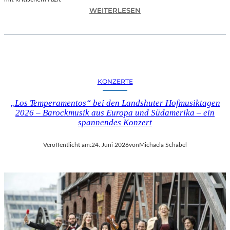
I
:
WEITERLESEN
L
H
M
A
M
N
I
N
T
E
B
S
I
KONZERTE
H
R
O
G
„Los Temperamentos“ bei den Landshuter Hofmusiktagen
F
I
2026 – Barockmusik aus Europa und Südamerika – ein
B
spannendes Konzert
T
A
M
U
I
Veröffentlicht am:
24. Juni 2026
von
Michaela Schabel
E
N
R
I
„
C
A
H
L
M
L
A
E
Y
R