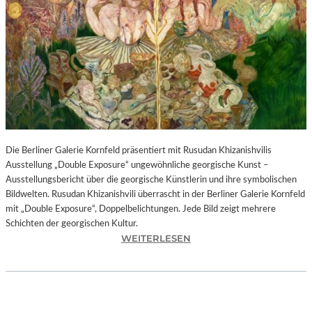
I
N
F
O
N
I
E
O
R
C
H
Die Berliner Galerie Kornfeld präsentiert mit Rusudan Khizanishvilis
E
Ausstellung „Double Exposure“ ungewöhnliche georgische Kunst –
S
Ausstellungsbericht über die georgische Künstlerin und ihre symbolischen
T
Bildwelten. Rusudan Khizanishvili überrascht in der Berliner Galerie Kornfeld
E
mit „Double Exposure“, Doppelbelichtungen. Jede Bild zeigt mehrere
R
Schichten der georgischen Kultur.
P
:
WEITERLESEN
I
R
E
U
T
S
R
U
O
D