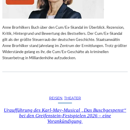
L
L
U
N
Anne Brorhilkers Buch über den Cum/Ex-Skandal im Überblick. Rezension,
G
Kritik, Hintergrund und Bewertung des Bestsellers. Der Cum/Ex-Skandal
S
gilt als der größte Steuerraub der deutschen Geschichte. Staatsanwältin
B
Anne Brorhilker stand jahrelang im Zentrum der Ermittlungen. Trotz größter
E
Widerstände gelang es ihr, die Cum/Ex-Geschäfte als kriminellen
R
Steuerbetrug in Milliardenhöhe aufzudecken.
I
C
H
T
V
O
N
REISEN
, 
THEATER
S
C
Uraufführung des Karl-May-Musical „Das Buschgespenst“
H
bei den Greifenstein-Festspielen 2026 – eine
A
Vorankündigung
B