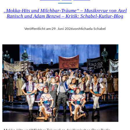
„Mokka-Hits und Milchbar-Träume“ – Musikrevue von Axel
Ranisch und Adam Benzwi – Kritik: Schabel-Kutlur-Blog
Veröffentlicht am:
29. Juni 2026
von
Michaela Schabel