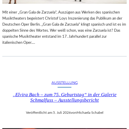
R
L
T
I
Mit einer „Gran Gala de Zarzuela“, Auszügen aus Werken des spanischen
K
N
Musiktheaters begeistert Christof Loys Inszenierung das Publikum an der
R
–
Deutschen Oper Berlin. „Gran Gala de Zarzuela“ klingt spanisch und ist es im
I
A
doppelten Sinne des Wortes. Wer weiß schon, was eine Zarzuela ist? Das
T
U
spanische Musiktheater entstand im 17. Jahrhundert parallel zur
I
S
italienischen Oper.…
K
S
–
T
A
E
U
L
S
L
B
U
L
N
AUSSTELLUNG
I
G
C
„Elvira Bach – zum 75. Geburtstag“ in der Galerie
„
K
Schmalfuss – Ausstellungsbericht
D
A
O
U
U
Veröffentlicht am:
5. Juli 2026
von
Michaela Schabel
F
B
M
L