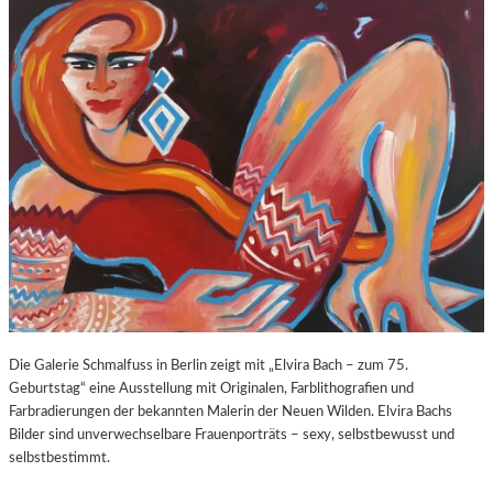
O
E
Z
E
A
X
R
P
T
O
S
S
2
U
7
R
0
E
.
“
G
I
E
N
B
D
U
E
R
R
T
K
Die Galerie Schmalfuss in Berlin zeigt mit „Elvira Bach – zum 75.
S
O
Geburtstag“ eine Ausstellung mit Originalen, Farblithografien und
T
R
Farbradierungen der bekannten Malerin der Neuen Wilden. Elvira Bachs
A
N
Bilder sind unverwechselbare Frauenporträts – sexy, selbstbewusst und
G
F
selbstbestimmt.
E
L