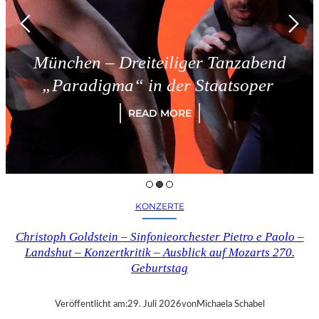
hen – Dreiteiliger Tanzabend
T
aradigma“ in der Staatsoper
READ MORE
KONZERTE
Christoph Goldstein – Sinfonieorchester Pietro e Paolo –
Landshut – Konzertkritik – Ausblick auf Mozarts 270.
Geburtstag
Veröffentlicht am:
29. Juli 2026
von
Michaela Schabel