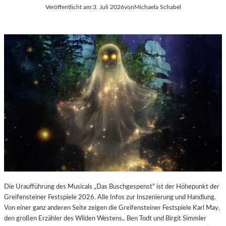
E
Veröffentlicht am:
3. Juli 2026
von
Michaela Schabel
L
-
K
U
L
T
U
R
-
B
L
O
G
Die Uraufführung des Musicals „Das Buschgespenst“ ist der Höhepunkt der
Greifensteiner Festspiele 2026. Alle Infos zur Inszenierung und Handlung.
Von einer ganz anderen Seite zeigen die Greifensteiner Festspiele Karl May,
den großen Erzähler des Wilden Westens,. Ben Todt und Birgit Simmler