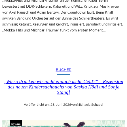
„Mokka-Hits und Milchbar-Träume“ an der Komischen Oper Berlin
begeistert mit DDR-Schlagern, Kabarett und Witz. Kritik zur Musikrevue
von Axel Ranisch und Adam Benzwi. Der Countdown läuft. Beim Knall
swingen Band und Orchester auf der Bühne des Schillertheaters. Es wird
schmissig getanzt, gesungen und geröhrt, ironisiert, parodiert und kritisiert.
„Mokka-Hits und Milchbar-Träume“ funkt vom ersten Moment…
BÜCHER
„Wieso drucken wir nicht einfach mehr Geld?“ – Rezension
des neuen Kindersachbuchs von Saskia Hödl und Sonja
Stangl
Veröffentlicht am:
28. Juni 2026
von
Michaela Schabel