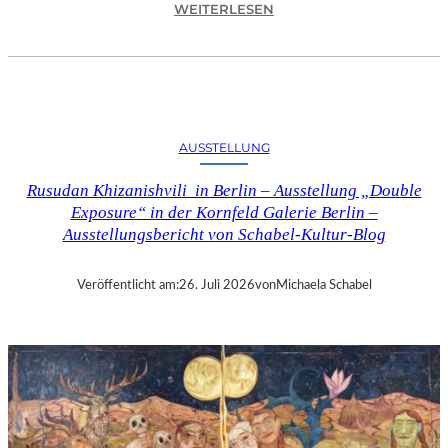
:
WEITERLESEN
C
H
R
I
S
T
AUSSTELLUNG
O
P
Rusudan Khizanishvili in Berlin – Ausstellung „Double
H
Exposure“ in der Kornfeld Galerie Berlin –
G
Ausstellungsbericht von Schabel-Kultur-Blog
O
L
D
Veröffentlicht am:
26. Juli 2026
von
Michaela Schabel
S
T
E
I
N
–
S