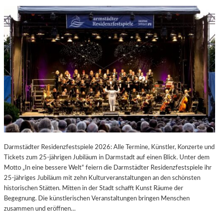
Darmstädter Residenzfestspiele 2026: Alle Termine, Künstler, Konzerte und
Tickets zum 25-jährigen Jubiläum in Darmstadt auf einen Blick. Unter dem
Motto „In eine bessere Welt“ feiern die Darmstädter Residenzfestspiele ihr
25-jähriges Jubiläum mit zehn Kulturveranstaltungen an den schönsten
historischen Stätten. Mitten in der Stadt schafft Kunst Räume der
Begegnung. Die künstlerischen Veranstaltungen bringen Menschen
zusammen und eröffnen…