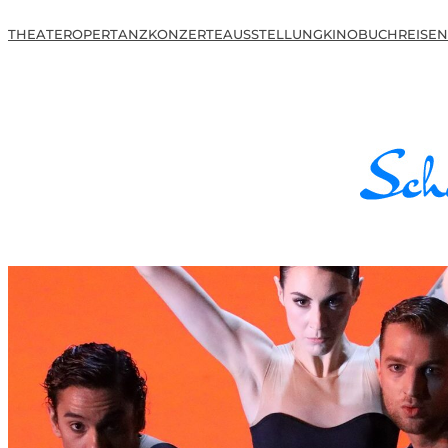
THEATER
OPER
TANZ
KONZERTE
AUSSTELLUNG
KINO
BUCH
REISEN