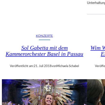
Unterhaltun
R
F
E
S
T
S
P
KONZERTE
I
E
Sol Gabetta mit dem
Wim W
L
Kammerorchester Basel in Passau
E
E
Veröffentlicht am:
21. Juli 2018
von
Michaela Schabel
Veröffe