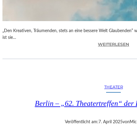
„Den Kreativen, Träumenden, stets an eine bessere Welt Glaubenden“ w
ist sie…
:
WEITERLESEN
G
L
O
R
I
A
THEATER
B
L
Berlin – „62. Theatertreffen“ der 
A
U
„
Veröffentlicht am:
7. April 2025
von
Mic
B
E