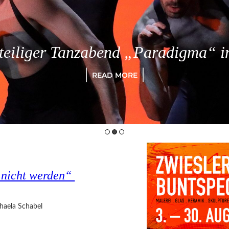
eiliger Tanzabend „Paradigma“ in
READ MORE
s nicht werden“
haela Schabel