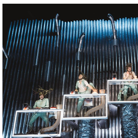
S
S
E
R
K
O
N
N
T
E
E
S
N
I
C
H
T
W
E
R
D