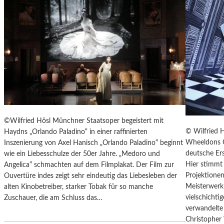
T
E
R
T
R
E
F
F
E
N
“
©Wilfried Hösl Münchner Staatsoper begeistert mit
D
© Wilfried 
Haydns „Orlando Paladino“ in einer raffinierten
E
Wheeldons C
Inszenierung von Axel Hanisch „Orlando Paladino“ beginnt
R
deutsche Ers
wie ein Liebesschulze der 50er Jahre. „Medoro und
B
Hier stimmt 
Angelica“ schmachten auf dem Filmplakat. Der Film zur
E
Projektionen
Ouvertüre indes zeigt sehr eindeutig das Liebesleben der
R
Meisterwerk 
alten Kinobetreiber, starker Tobak für so manche
L
vielschicht
Zuschauer, die am Schluss das…
I
verwandelte 
N
Christopher
E