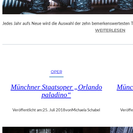
E
N
“
Jedes Jahr aufs Neue wird die Auswahl der zehn bemerkenswertesten 
:
WEITERLESEN
B
E
R
L
I
N
OPER
–
„
Münchner Staatsoper „Orlando
Münch
6
paladino“
2
.
T
Veröffentlicht am:
25. Juli 2018
von
Michaela Schabel
Veröffe
H
E
A