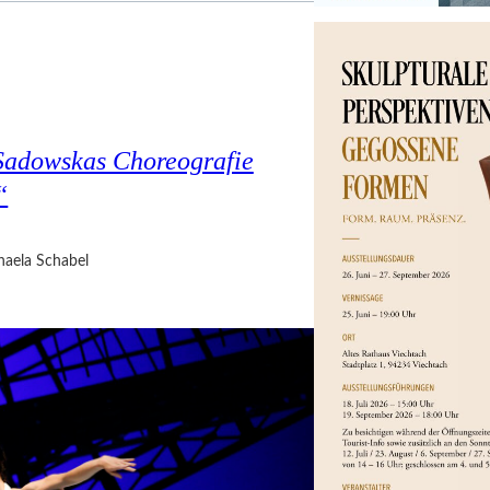
Sadowskas Choreografie
“
haela Schabel