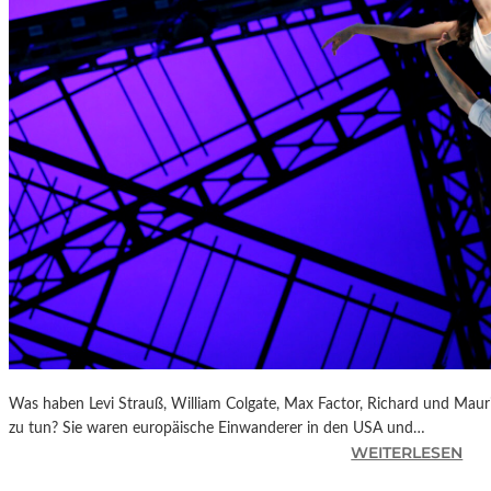
T
A
S
O
P
.
1
2
0
U
N
D
R
O
B
E
R
Was haben Levi Strauß, William Colgate, Max Factor, Richard und Mau
T
zu tun? Sie waren europäische Einwanderer in den USA und…
S
:
WEITERLESEN
C
C