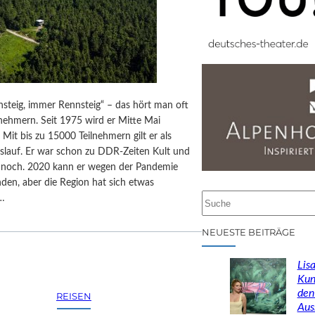
steig, immer Rennsteig“ – das hört man oft
nehmern. Seit 1975 wird er Mitte Mai
 Mit bis zu 15000 Teilnehmern gilt er als
sslauf. Er war schon zu DDR-Zeiten Kult und
r noch. 2020 kann er wegen der Pandemie
inden, aber die Region hat sich etwas
S
,…
u
c
NEUESTE BEITRÄGE
h
e
Lisa
n
Kun
den
REISEN
Aus