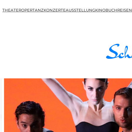
THEATER
OPER
TANZ
KONZERTE
AUSSTELLUNG
KINO
BUCH
REISEN