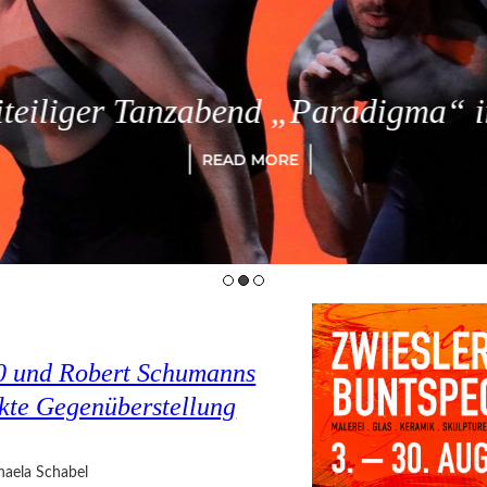
eiliger Tanzabend „Paradigma“ in
READ MORE
0 und Robert Schumanns
ckte Gegenüberstellung
haela Schabel