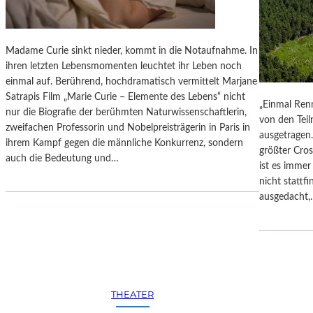
P
O
.
N
1
S
Madame Curie sinkt nieder, kommt in die Notaufnahme. In
1
A
ihren letzten Lebensmomenten leuchtet ihr Leben noch
3
B
einmal auf. Berührend, hochdramatisch vermittelt Marjane
“
R
Satrapis Film „Marie Curie – Elemente des Lebens“ nicht
–
„Einmal Renn
I
nur die Biografie der berühmten Naturwissenschaftlerin,
E
von den Teil
N
zweifachen Professorin und Nobelpreisträgerin in Paris in
I
ausgetragen.
A
ihrem Kampf gegen die männliche Konkurrenz, sondern
N
größter Cro
S
auch die Bedeutung und…
E
ist es imme
A
G
nicht stattf
D
E
ausgedacht
O
G
W
L
S
Ü
K
C
A
K
S
T
C
THEATER
E
H