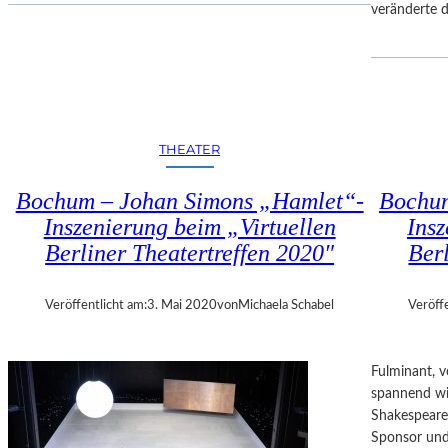
veränderte
O
D
O
T
“
I
THEATER
M
B
E
Bochum – Johan Simons „Hamlet“-
Bochum
R
Inszenierung beim „Virtuellen
Insz
L
Berliner Theatertreffen 2020″
Ber
I
N
E
Veröffentlicht am:
3. Mai 2020
von
Michaela Schabel
Veröff
R
E
N
Fulminant, 
S
spannend wi
E
Shakespeares 
M
Sponsor und