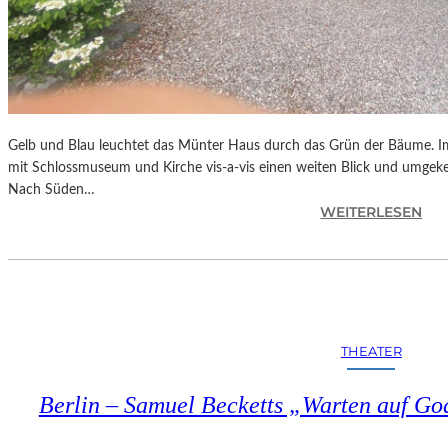
Gelb und Blau leuchtet das Münter Haus durch das Grün der Bäume. 
mit Schlossmuseum und Kirche vis-a-vis einen weiten Blick und umgek
Nach Süden…
:
WEITERLESEN
B
A
Y
E
R
N
THEATER
–
D
Berlin – Samuel Becketts „Warten auf Go
A
S