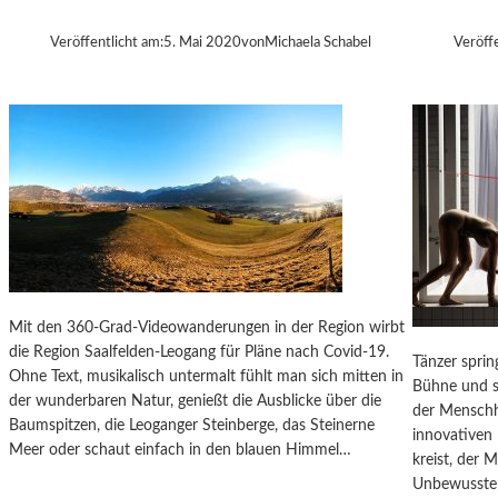
E
N
L
I
Veröffentlicht am:
5. Mai 2020
von
Michaela Schabel
Veröff
B
S
E
M
C
U
K
S
E
T
T
S
„
W
A
R
Mit den 360-Grad-Videowanderungen in der Region wirbt
T
die Region Saalfelden-Leogang für Pläne nach Covid-19.
Tänzer sprin
E
Ohne Text, musikalisch untermalt fühlt man sich mitten in
Bühne und s
N
der wunderbaren Natur, genießt die Ausblicke über die
der Menschhe
A
Baumspitzen, die Leoganger Steinberge, das Steinerne
innovativen 
U
Meer oder schaut einfach in den blauen Himmel…
kreist, der
F
Unbewusste 
G