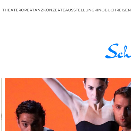
THEATER
OPER
TANZ
KONZERTE
AUSSTELLUNG
KINO
BUCH
REISEN