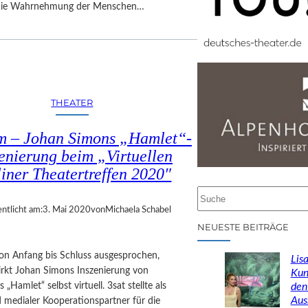
 die Wahrnehmung der Menschen…
THEATER
 – Johan Simons „Hamlet“-
enierung beim „Virtuellen
liner Theatertreffen 2020″
S
u
entlicht am:
3. Mai 2020
von
Michaela Schabel
c
NEUESTE BEITRÄGE
h
e
von Anfang bis Schluss ausgesprochen,
Lisa
n
rkt Johan Simons Inszenierung von
Kun
„Hamlet“ selbst virtuell. 3sat stellte als
den
Aus
 medialer Kooperationspartner für die