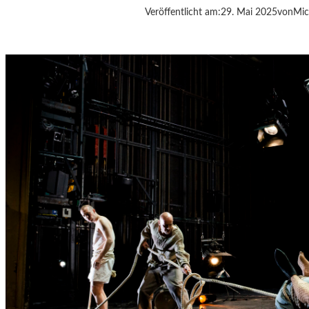
„
Veröffentlicht am:
29. Mai 2025
von
Mic
M
Ü
N
T
E
R
H
A
U
S
“
I
N
M
U
R
N
A
U
–