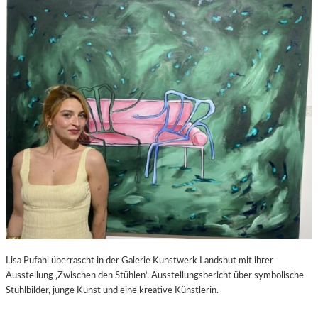
S
–
C
F
H
I
A
L
B
M
E
K
L
R
-
I
K
T
U
I
L
K
T
Z
U
U
R
P
-
E
B
D
L
R
O
O
Lisa Pufahl überrascht in der Galerie Kunstwerk Landshut mit ihrer
G
A
Ausstellung ‚Zwischen den Stühlen‘. Ausstellungsbericht über symbolische
L
Stuhlbilder, junge Kunst und eine kreative Künstlerin.
M