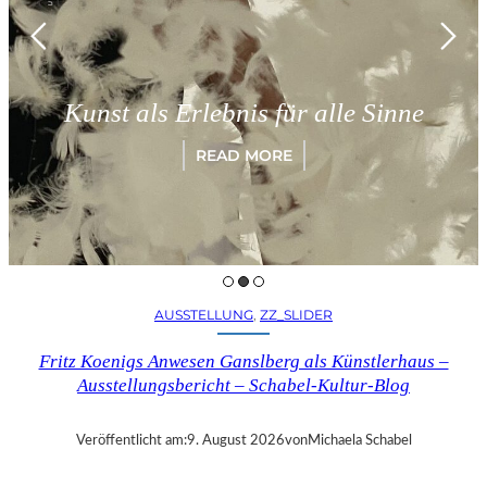
Mü
unst als Erlebnis für alle Sinne
„
READ MORE
AUSSTELLUNG
, 
ZZ_SLIDER
Fritz Koenigs Anwesen Ganslberg als Künstlerhaus –
Ausstellungsbericht – Schabel-Kultur-Blog
Veröffentlicht am:
9. August 2026
von
Michaela Schabel