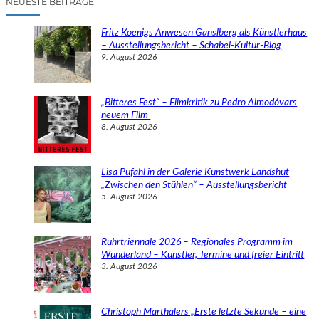
NEUESTE BEITRÄGE
h
e
Fritz Koenigs Anwesen Ganslberg als Künstlerhaus
n
– Ausstellungsbericht – Schabel-Kultur-Blog
9. August 2026
„Bitteres Fest“ – Filmkritik zu Pedro Almodóvars
neuem Film
8. August 2026
Lisa Pufahl in der Galerie Kunstwerk Landshut
„Zwischen den Stühlen“ – Ausstellungsbericht
5. August 2026
Ruhrtriennale 2026 – Regionales Programm im
Wunderland – Künstler, Termine und freier Eintritt
3. August 2026
Christoph Marthalers „Erste letzte Sekunde – eine