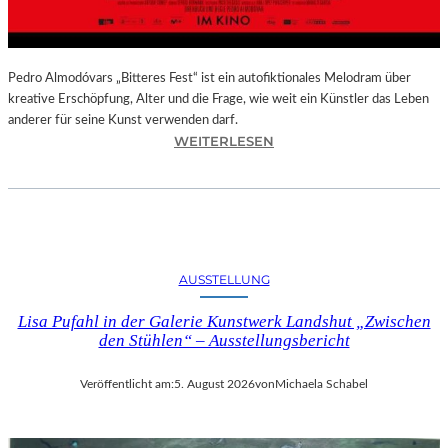
–
A
U
S
Pedro Almodóvars „Bitteres Fest“ ist ein autofiktionales Melodram über
S
kreative Erschöpfung, Alter und die Frage, wie weit ein Künstler das Leben
T
anderer für seine Kunst verwenden darf.
E
:
WEITERLESEN
L
„
L
B
U
I
N
T
G
T
S
E
AUSSTELLUNG
B
R
E
E
Lisa Pufahl in der Galerie Kunstwerk Landshut „Zwischen
R
S
den Stühlen“ – Ausstellungsbericht
I
F
C
E
Veröffentlicht am:
5. August 2026
von
Michaela Schabel
H
S
T
T
–
“