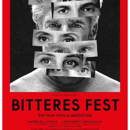
S
L
B
E
R
G
A
L
S
K
Ü
N
S
T
L
E
R
H
A
U
S