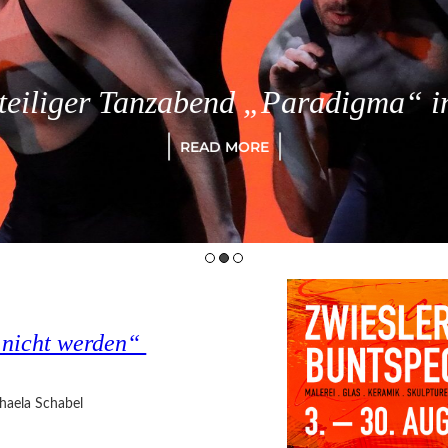
eiliger Tanzabend „Paradigma“ in
READ MORE
s nicht werden“
haela Schabel