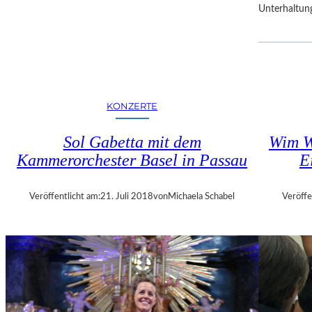
Unterhaltun
R
F
E
S
T
S
P
KONZERTE
I
E
Sol Gabetta mit dem
Wim W
L
Kammerorchester Basel in Passau
E
E
Veröffentlicht am:
21. Juli 2018
von
Michaela Schabel
Veröffe