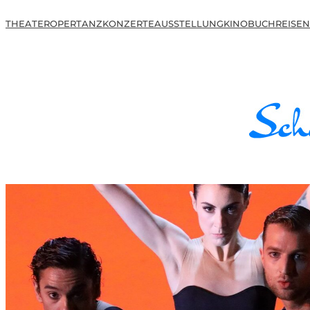
THEATER
OPER
TANZ
KONZERTE
AUSSTELLUNG
KINO
BUCH
REISEN