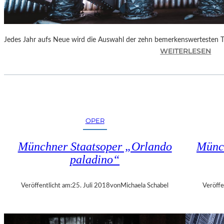
E
N
“
Jedes Jahr aufs Neue wird die Auswahl der zehn bemerkenswertesten 
:
WEITERLESEN
B
E
R
L
I
N
OPER
–
„
Münchner Staatsoper „Orlando
Münch
6
paladino“
2
.
T
Veröffentlicht am:
25. Juli 2018
von
Michaela Schabel
Veröffe
H
E
A