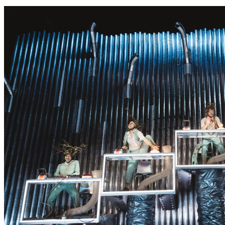
S
S
E
R
K
O
N
N
T
E
E
S
N
I
C
H
T
W
E
R
D