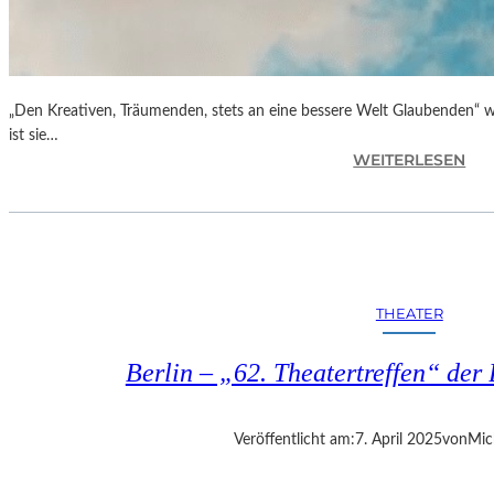
„Den Kreativen, Träumenden, stets an eine bessere Welt Glaubenden“ w
ist sie…
:
WEITERLESEN
G
L
O
R
I
A
THEATER
B
L
Berlin – „62. Theatertreffen“ der 
A
U
„
Veröffentlicht am:
7. April 2025
von
Mic
B
E