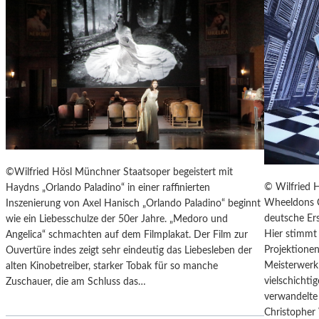
T
E
R
T
R
E
F
F
E
N
“
©Wilfried Hösl Münchner Staatsoper begeistert mit
D
© Wilfried 
Haydns „Orlando Paladino“ in einer raffinierten
E
Wheeldons C
Inszenierung von Axel Hanisch „Orlando Paladino“ beginnt
R
deutsche Ers
wie ein Liebesschulze der 50er Jahre. „Medoro und
B
Hier stimmt 
Angelica“ schmachten auf dem Filmplakat. Der Film zur
E
Projektionen
Ouvertüre indes zeigt sehr eindeutig das Liebesleben der
R
Meisterwerk 
alten Kinobetreiber, starker Tobak für so manche
L
vielschicht
Zuschauer, die am Schluss das…
I
verwandelte 
N
Christopher
E