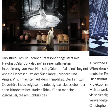
T
E
R
T
R
E
F
F
E
N
“
©Wilfried Hösl Münchner Staatsoper begeistert mit
D
© Wilfried 
Haydns „Orlando Paladino“ in einer raffinierten
E
Wheeldons C
Inszenierung von Axel Hanisch „Orlando Paladino“ beginnt
R
deutsche Ers
wie ein Liebesschulze der 50er Jahre. „Medoro und
B
Hier stimmt 
Angelica“ schmachten auf dem Filmplakat. Der Film zur
E
Projektionen
Ouvertüre indes zeigt sehr eindeutig das Liebesleben der
R
Meisterwerk 
alten Kinobetreiber, starker Tobak für so manche
L
vielschicht
Zuschauer, die am Schluss das…
I
verwandelte 
N
Christopher
E