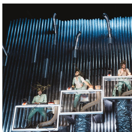
S
S
E
R
K
O
N
N
T
E
E
S
N
I
C
H
T
W
E
R
D