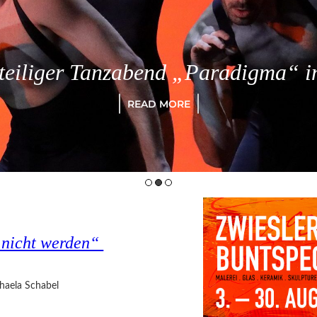
eiliger Tanzabend „Paradigma“ in
READ MORE
s nicht werden“
haela Schabel