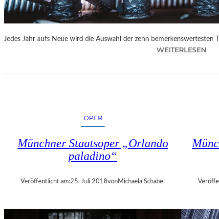
E
N
“
Jedes Jahr aufs Neue wird die Auswahl der zehn bemerkenswertesten 
:
WEITERLESEN
B
E
R
L
I
N
OPER
–
„
Münchner Staatsoper „Orlando
Münch
6
paladino“
2
.
T
Veröffentlicht am:
25. Juli 2018
von
Michaela Schabel
Veröffe
H
E
A