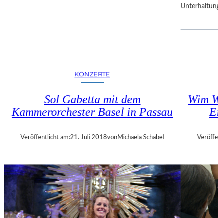
Unterhaltun
R
F
E
S
T
S
P
KONZERTE
I
E
Sol Gabetta mit dem
Wim W
L
Kammerorchester Basel in Passau
E
E
Veröffentlicht am:
21. Juli 2018
von
Michaela Schabel
Veröffe