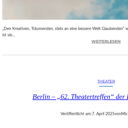
„Den Kreativen, Träumenden, stets an eine bessere Welt Glaubenden“ w
ist sie…
:
WEITERLESEN
G
L
O
R
I
A
THEATER
B
L
Berlin – „62. Theatertreffen“ der 
A
U
„
Veröffentlicht am:
7. April 2025
von
Mic
B
E