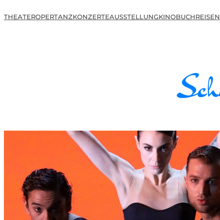
THEATER
OPER
TANZ
KONZERTE
AUSSTELLUNG
KINO
BUCH
REISEN